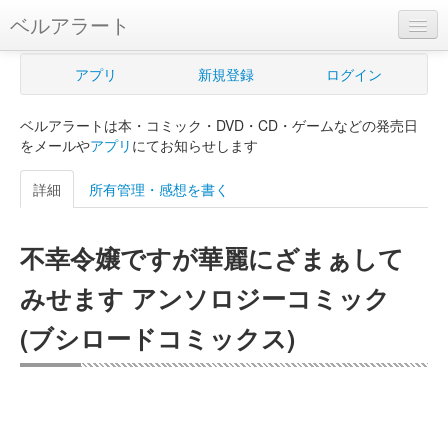
ベルアラート
ベルアラートとは
アプリ
新規登録
ログイン
ヘルプ
ベルアラートは本・コミック・DVD・CD・ゲームなどの発売日
新規登録
をメールや
アプリ
にてお知らせします
ログイン
詳細
所有管理・感想を書く
Myカレンダー
不幸令嬢ですが華麗にざまぁして
購入管理
みせます アンソロジーコミック
Myシェルフ
(ブシロードコミックス)
プレミアム