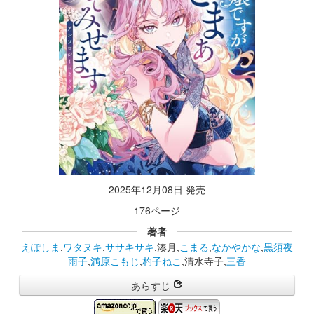
2025年12月08日 発売
176ページ
著者
えぽしま
,
ワタヌキ
,
ササキサキ
,湊月,
こまる
,
なかやかな
,
黒須夜
雨子
,
満原こもじ
,
杓子ねこ
,清水寺子,
三香
あらすじ