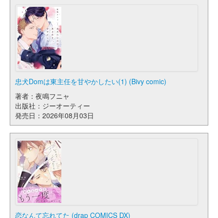
忠犬Domは東主任を甘やかしたい(1) (Bivy comic)
著者：夜鳴フニャ
出版社：ジーオーティー
発売日：2026年08月03日
恋なんて忘れてた (drap COMICS DX)