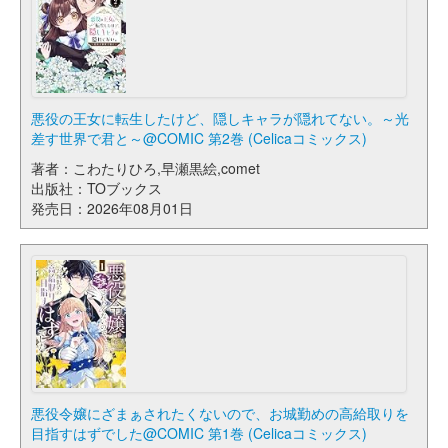
悪役の王女に転生したけど、隠しキャラが隠れてない。～光
差す世界で君と～@COMIC 第2巻 (Celicaコミックス)
著者：こわたりひろ,早瀬黒絵,comet
出版社：TOブックス
発売日：2026年08月01日
悪役令嬢にざまぁされたくないので、お城勤めの高給取りを
目指すはずでした@COMIC 第1巻 (Celicaコミックス)