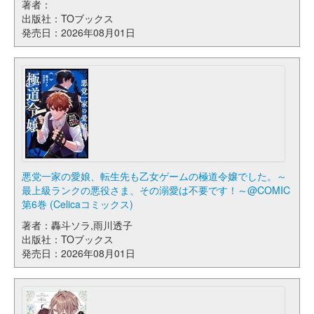
著者：
出版社：TOブックス
発売日：2026年08月01日
悪党一家の愛娘、転生先も乙女ゲームの極道令嬢でした。～
最上級ランクの悪役さま、その溺愛は不要です！～@COMIC
第6巻 (Celicaコミックス)
著者：轟斗ソラ,雨川透子
出版社：TOブックス
発売日：2026年08月01日