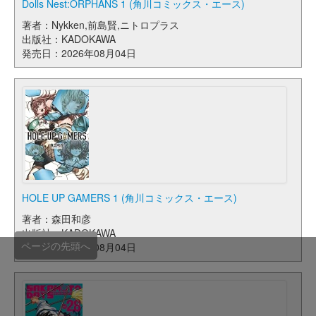
Dolls Nest:ORPHANS 1 (角川コミックス・エース)
著者：Nykken,前島賢,ニトロプラス
出版社：KADOKAWA
発売日：2026年08月04日
HOLE UP GAMERS 1 (角川コミックス・エース)
著者：森田和彦
出版社：KADOKAWA
ページの先頭へ
発売日：2026年08月04日