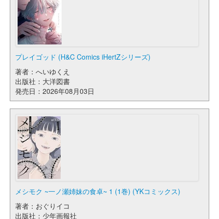
プレイゴッド (H&C Comics iHertZシリーズ)
著者：へいゆくえ
出版社：大洋図書
発売日：2026年08月03日
メシモク ~一ノ瀬姉妹の食卓~ 1 (1巻) (YKコミックス)
著者：おぐりイコ
出版社：少年画報社