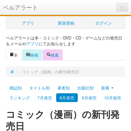
ベルアラート
ベルアラートとは
アプリ
新規登録
ログイン
ヘルプ
ベルアラートは本・コミック・DVD・CD・ゲームなどの発売日
新規登録
をメールや
アプリ
にてお知らせします
ログイン
本
映画
検索
Myカレンダー
本
>
コミック（漫画）の新刊発売日
購入管理
雑誌別
タイトル別
著者別
出版社別
新着
Myシェルフ
ランキング
7月発売
8月発売
9月発売
10月発売
プレミアム
コミック（漫画）の新刊発
売日