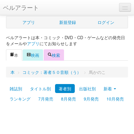
ベルアラート
ベルアラートとは
アプリ
新規登録
ログイン
ヘルプ
ベルアラートは本・コミック・DVD・CD・ゲームなどの発売日
新規登録
をメールや
アプリ
にてお知らせします
ログイン
本
映画
検索
Myカレンダー
本
>
コミック：著者５０音順（う）
>
馬かのこ
購入管理
雑誌別
タイトル別
著者別
出版社別
新着
Myシェルフ
ランキング
7月発売
8月発売
9月発売
10月発売
プレミアム