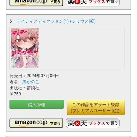
5：
ディディアディクション(1) (シリウスKC)
発売日：2024年07月09日
著者：
馬かのこ
出版社：講談社
￥759
購入管理
この作品をアラート登録
(プレミアムユーザー限定)