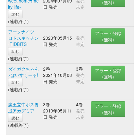
weet home†me
2024年07月09
発売
(無料)
lty life-
日 発売
未定
読む
(連載終了)
アークナイツ
アラート登録
ロドスキッチン
2023年05月15
発売
(無料)
-TIDBITS-
日 発売
未定
読む
(連載終了)
ダイガクちゃん
2巻
3巻
アラート登録
×はいすくーる!
2021年10月08
発売
(無料)
日 発売
未定
読む
(連載終了)
魔王立中ボス養
3巻
4巻
アラート登録
成アカデミア
2019年05月11
発売
(無料)
日 発売
未定
読む
(連載終了)