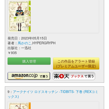
発売日：2023年05月15日
著者：
馬かのこ
,HYPERGRYPH
出版社：一迅社
￥935
購入管理
この作品をアラート登録
(プレミアムユーザー限定)
9：
アークナイツ ロドスキッチン -TIDBITS- 下巻 (REXコミ
ックス)