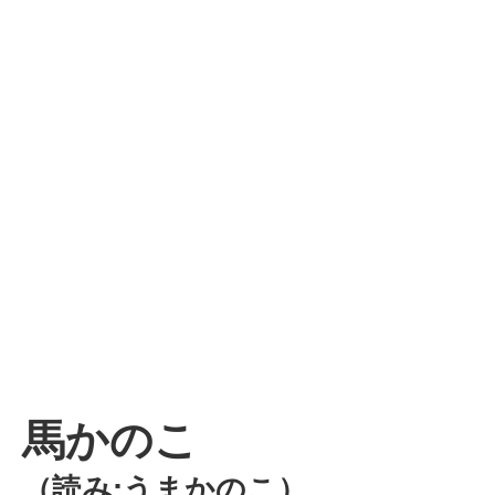
馬かのこ
（読み:うまかのこ）