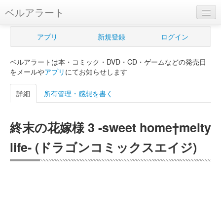
ベルアラート
ベルアラートとは
アプリ
新規登録
ログイン
ヘルプ
ベルアラートは本・コミック・DVD・CD・ゲームなどの発売日
新規登録
をメールや
アプリ
にてお知らせします
ログイン
詳細
所有管理・感想を書く
Myカレンダー
終末の花嫁様 3 -sweet home†melty
購入管理
life- (ドラゴンコミックスエイジ)
Myシェルフ
プレミアム