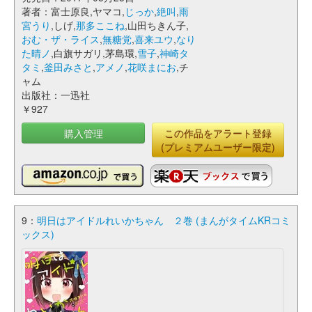
著者：富士原良,ヤマコ,
じっか
,
絶叫
,
雨
宮うり
,しげ,
那多ここね
,山田ちきん子,
おむ・ザ・ライス
,
無糖党
,
喜来ユウ
,
なり
た晴ノ
,白旗サガリ,茅島環,
雪子
,
神崎タ
タミ
,
釜田みさと
,
アメノ
,
花咲まにお
,チ
ャム
出版社：一迅社
￥927
購入管理
この作品をアラート登録
(プレミアムユーザー限定)
9：
明日はアイドルれいかちゃん ２巻 (まんがタイムKRコミ
ックス)