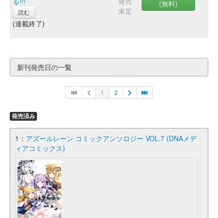
る!!!
発売
(無料)
未定
読む
(連載終了)
新刊発売日の一覧
1
2
発売済み
1：
アズールレーン コミックアンソロジー VOL.7 (DNAメデ
ィアコミックス)