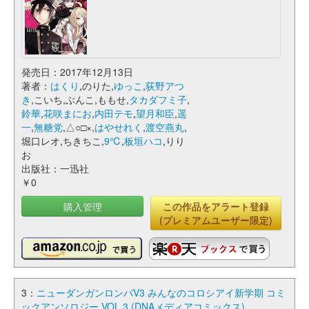
発売日：2017年12月13日
著者：
はくり
,のりた,
ゆっこ
,
荻野アつ
き
,こいち,ぶんこ,ももせ,
タカダフミ子
,
鈴華
,
花咲まにお
,
内田テモ
,
望月和臣
,
遥
一
,
無糖党
,△○□×,
はやせれく
,
渡空燕丸
,
堀口レオ,ちきちこ,
9℃
,
板垣ハコ
,りり
お
出版社：一迅社
￥0
購入管理
この作品をアラート登録
(プレミアムユーザー限定)
3：
ニューダンガンロンパV3 みんなのコロシアイ新学期 コミ
ックアンソロジー VOL.3 (DNAメディアコミックス)