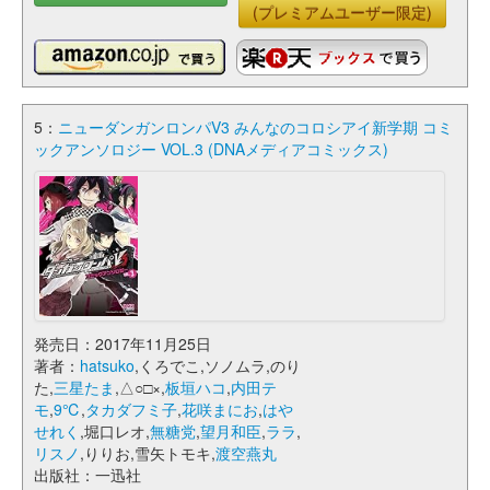
(プレミアムユーザー限定)
5：
ニューダンガンロンパV3 みんなのコロシアイ新学期 コミ
ックアンソロジー VOL.3 (DNAメディアコミックス)
発売日：2017年11月25日
著者：
hatsuko
,くろでこ,ソノムラ,のり
た,
三星たま
,△○□×,
板垣ハコ
,
内田テ
モ
,
9℃
,
タカダフミ子
,
花咲まにお
,
はや
せれく
,堀口レオ,
無糖党
,
望月和臣
,
ララ
,
リスノ
,りりお,雪矢トモキ,
渡空燕丸
出版社：一迅社