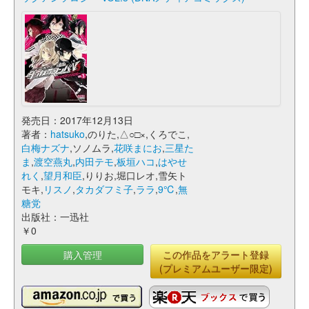
発売日：2017年12月13日
著者：
hatsuko
,のりた,△○□×,くろでこ,
白梅ナズナ
,ソノムラ,
花咲まにお
,
三星た
ま
,
渡空燕丸
,
内田テモ
,
板垣ハコ
,
はやせ
れく
,
望月和臣
,りりお,堀口レオ,雪矢ト
モキ,
リスノ
,
タカダフミ子
,
ララ
,
9℃
,
無
糖党
出版社：一迅社
￥0
購入管理
この作品をアラート登録
(プレミアムユーザー限定)