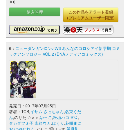
￥0
購入管理
この作品をアラート登録
(プレミアムユーザー限定)
6：
ニューダンガンロンパV3 みんなのコロシアイ新学期 コミ
ックアンソロジー VOL.2 (DNAメディアコミックス)
発売日：2017年07月25日
著者：TCB,
イサム
,
さっちゃん
,
名束くだ
ん
,のりた,△○□×,
ゆっこ
,
板垣ハコ
,
9℃
,
タカダフミ子
,
永緒ウカ
,
はくり
,
花咲まに
お
,
はやせれく
,ぶんこ,堀口レオ,
望月和