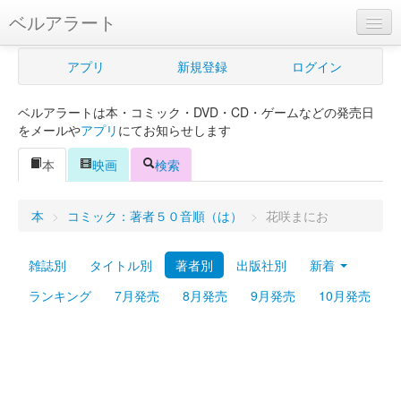
ベルアラート
ベルアラートとは
アプリ
新規登録
ログイン
ヘルプ
ベルアラートは本・コミック・DVD・CD・ゲームなどの発売日
新規登録
をメールや
アプリ
にてお知らせします
ログイン
本
映画
検索
Myカレンダー
本
>
コミック：著者５０音順（は）
>
花咲まにお
購入管理
雑誌別
タイトル別
著者別
出版社別
新着
Myシェルフ
ランキング
7月発売
8月発売
9月発売
10月発売
プレミアム