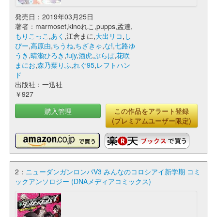
発売日：2019年03月25日
著者：marmoset,kinoれこ,pupps,孟達,
もりこっこ
,
あく
,江倉まに,
大出リコ
,
し
ぴー
,
高原由
,
ちうね
,
ちざきゃ
,
な!
,
七路ゆ
うき
,
晴瀬ひろき
,
fujy
,
酒虎
,
ぷらぱ
,
花咲
まにお
,
森乃葉りふ
,
れぐ95
,
レフトハン
ド
出版社：一迅社
￥927
購入管理
この作品をアラート登録
(プレミアムユーザー限定)
2：
ニューダンガンロンパV3 みんなのコロシアイ新学期 コミ
ックアンソロジー (DNAメディアコミックス)