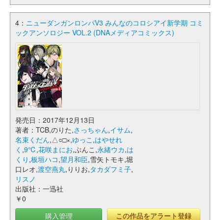
4：
ニューダンガンロンパV3 みんなのコロシアイ新学期 コミ
ックアンソロジー VOL.2 (DNAメディアコミックス)
発売日：2017年12月13日
著者：TCB,のりた,
さっちゃん
,
イサム
,
名束くだん
,△○□×,
ゆっこ
,
はやせれ
く
,
9℃
,
花咲まにお
,ぶんこ,
永緒ウカ
,
は
くり
,
板垣ハコ
,
望月和臣
,雪矢トモキ,堀
口レオ,
渡空燕丸
,りりお,
タカダフミ子
,
リスノ
出版社：一迅社
￥0
購入管理
この作品をアラート登録