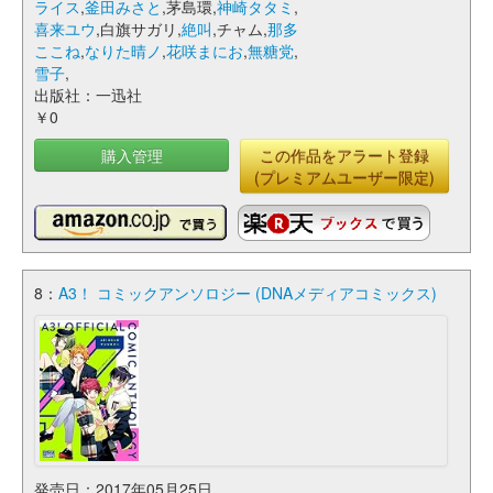
ライス
,
釜田みさと
,茅島環,
神崎タタミ
,
喜来ユウ
,白旗サガリ,
絶叫
,チャム,
那多
ここね
,
なりた晴ノ
,
花咲まにお
,
無糖党
,
雪子
,
出版社：一迅社
￥0
購入管理
この作品をアラート登録
(プレミアムユーザー限定)
8：
A3！ コミックアンソロジー (DNAメディアコミックス)
発売日：2017年05月25日