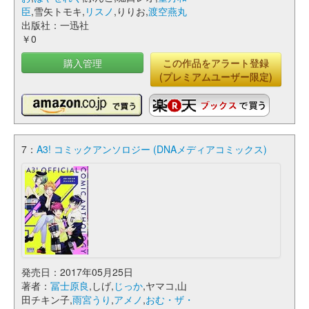
臣
,雪矢トモキ,
リスノ
,りりお,
渡空燕丸
出版社：一迅社
￥0
購入管理
この作品をアラート登録
(プレミアムユーザー限定)
7：
A3! コミックアンソロジー (DNAメディアコミックス)
発売日：2017年05月25日
著者：
冨士原良
,しげ,
じっか
,ヤマコ,山
田チキン子,
雨宮うり
,
アメノ
,
おむ・ザ・