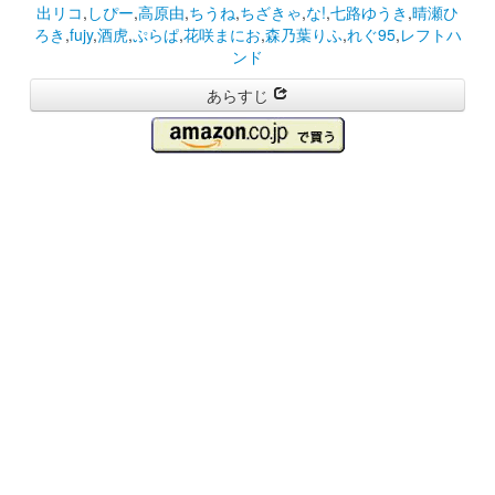
出リコ
,
しぴー
,
高原由
,
ちうね
,
ちざきゃ
,
な!
,
七路ゆうき
,
晴瀬ひ
ろき
,
fujy
,
酒虎
,
ぷらぱ
,
花咲まにお
,
森乃葉りふ
,
れぐ95
,
レフトハ
ンド
あらすじ