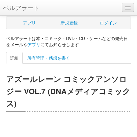
ベルアラート
ベルアラートとは
アプリ
新規登録
ログイン
ヘルプ
ベルアラートは本・コミック・DVD・CD・ゲームなどの発売日
新規登録
をメールや
アプリ
にてお知らせします
ログイン
詳細
所有管理・感想を書く
Myカレンダー
アズールレーン コミックアンソロ
購入管理
ジー VOL.7 (DNAメディアコミック
Myシェルフ
ス)
プレミアム