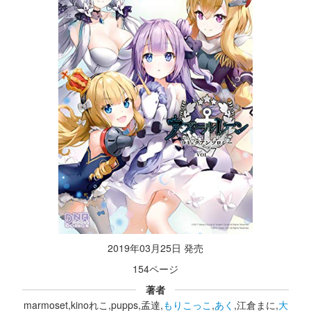
2019年03月25日 発売
154ページ
著者
marmoset,kinoれこ,pupps,孟達,
もりこっこ
,
あく
,江倉まに,
大