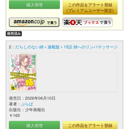
購入管理
この作品をアラート登録
(プレミアムユーザー限定)
発売済み
2：
だらしのない姉＜連載版＞15話 姉へのリンパマッサージ
発売日：2026年06月10日
著者：
ぷらぱ
出版社：少年画報社
￥165
購入管理
この作品をアラート登録