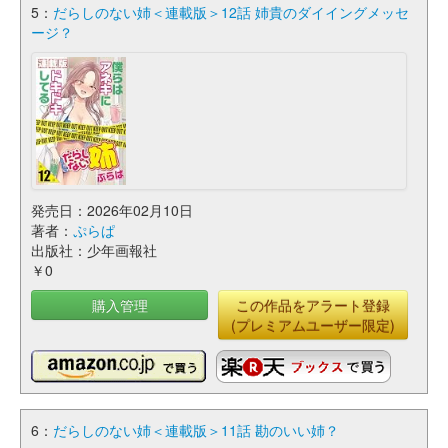
5：
だらしのない姉＜連載版＞12話 姉貴のダイイングメッセ
ージ？
発売日：2026年02月10日
著者：
ぷらぱ
出版社：少年画報社
￥0
購入管理
この作品をアラート登録
(プレミアムユーザー限定)
6：
だらしのない姉＜連載版＞11話 勘のいい姉？