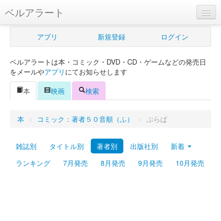
ベルアラート
ベルアラートとは
アプリ
新規登録
ログイン
ヘルプ
ベルアラートは本・コミック・DVD・CD・ゲームなどの発売日
新規登録
をメールや
アプリ
にてお知らせします
ログイン
本
映画
検索
Myカレンダー
本
>
コミック：著者５０音順（ふ）
>
ぷらぱ
購入管理
雑誌別
タイトル別
著者別
出版社別
新着
Myシェルフ
ランキング
7月発売
8月発売
9月発売
10月発売
プレミアム