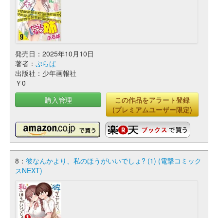
発売日：2025年10月10日
著者：
ぷらぱ
出版社：少年画報社
￥0
購入管理
この作品をアラート登録
(プレミアムユーザー限定)
8：
彼なんかより、私のほうがいいでしょ? (1) (電撃コミック
スNEXT)