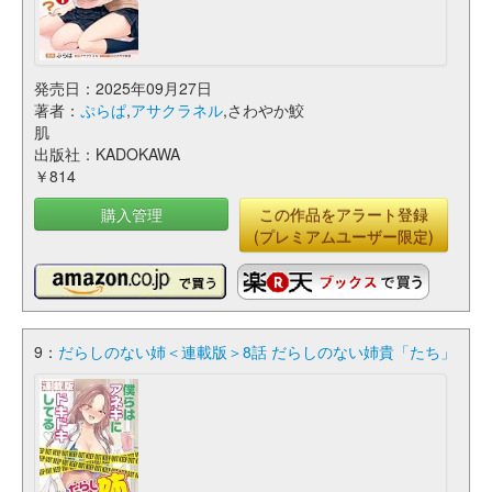
発売日：2025年09月27日
著者：
ぷらぱ
,
アサクラネル
,さわやか鮫
肌
出版社：KADOKAWA
￥814
購入管理
この作品をアラート登録
(プレミアムユーザー限定)
9：
だらしのない姉＜連載版＞8話 だらしのない姉貴「たち」