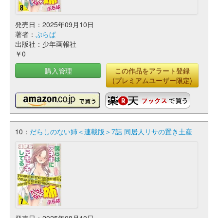
発売日：2025年09月10日
著者：
ぷらぱ
出版社：少年画報社
￥0
購入管理
この作品をアラート登録
(プレミアムユーザー限定)
10：
だらしのない姉＜連載版＞7話 同居人リサの置き土産