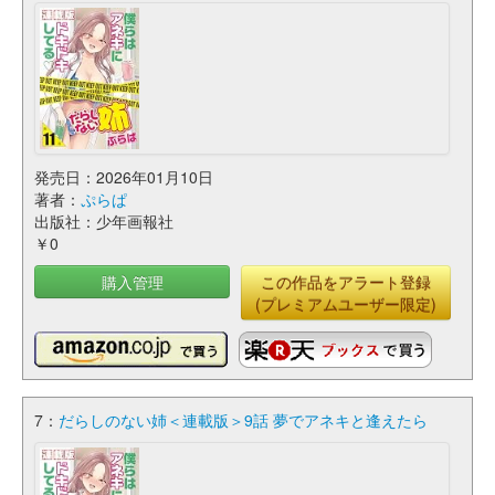
発売日：2026年01月10日
著者：
ぷらぱ
出版社：少年画報社
￥0
購入管理
この作品をアラート登録
(プレミアムユーザー限定)
7：
だらしのない姉＜連載版＞9話 夢でアネキと逢えたら