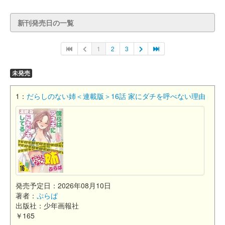
新刊発売日の一覧
1
2
3
未発売
1：
だらしのない姉＜連載版＞16話 家にダチを呼べない理由
発売予定日：2026年08月10日
著者：
ぷらぱ
出版社：少年画報社
￥165