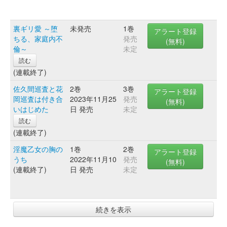
裏ギリ愛 ～堕
未発売
1巻
アラート登録
ちる、家庭内不
発売
(無料)
倫～
未定
読む
(連載終了)
佐久間巡査と花
2巻
3巻
アラート登録
岡巡査は付き合
2023年11月25
発売
(無料)
いはじめた
日 発売
未定
読む
(連載終了)
淫魔乙女の胸の
1巻
2巻
アラート登録
うち
2022年11月10
発売
(無料)
(連載終了)
日 発売
未定
続きを表示