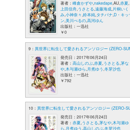
著者：
峰倉かずや
,
nakedape
,AU,
赤夏
,
上田信舟
,
うさとる
,
遠藤海成
,
片桐いく
み
,
小神奈々
,
鈴本純
,
タチバナ
,
D・キッ
ン
,
美川べるの
,
高河ゆん
出版社：一迅社
￥0
9：
異世界に転生して愛されるアンソロジー (ZERO-SU
発売日：2017年06月24日
著者：
高山しのぶ
,
赤夏
,
うさとる
,
茅な
や
,
木与瀬ゆら
,
月煮ゆう
,
冬芽沙也
出版社：一迅社
￥792
10：
異世界に転生して愛されるアンソロジー (ZERO-S
発売日：2017年06月24日
著者：
赤夏
,
うさとる
,
茅なや
,
木与瀬ゆ
ら
,
月煮ゆう
,
高山しのぶ
,
冬芽沙也