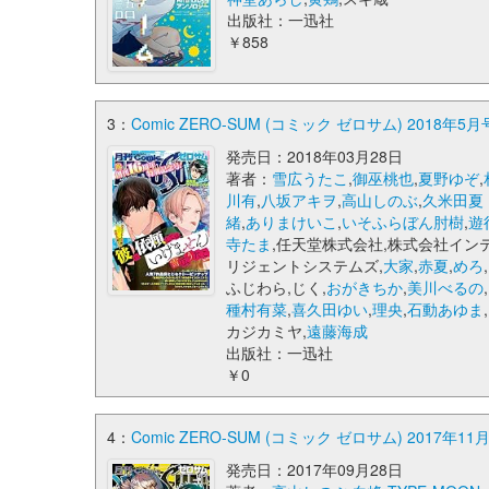
出版社：一迅社
￥858
3：
Comic ZERO-SUM (コミック ゼロサム) 2018年5月
発売日：2018年03月28日
著者：
雪広うたこ
,
御巫桃也
,
夏野ゆぞ
,
川有
,
八坂アキヲ
,
高山しのぶ
,
久米田夏
緒
,
ありまけいこ
,
いそふらぼん肘樹
,
遊
寺たま
,任天堂株式会社,株式会社イン
リジェントシステムズ,
大家
,
赤夏
,
めろ
,
ふじわら,じく,
おがきちか
,
美川べるの
,
種村有菜
,
喜久田ゆい
,
理央
,
石動あゆま
,
カジカミヤ,
遠藤海成
出版社：一迅社
￥0
4：
Comic ZERO-SUM (コミック ゼロサム) 2017年11
発売日：2017年09月28日