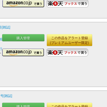
号[雑誌]
購入管理
この作品をアラート登録
相
(プレミアムユーザー限定)
行
テ
月号[雑誌]
購入管理
この作品をアラート登録