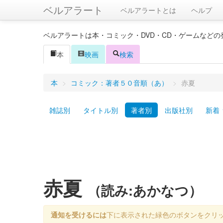
ベルアラート
ベルアラートとは
ヘルプ
ベルアラートは本・コミック・DVD・CD・ゲームなど
本
映画
検索
本
>
コミック：著者５０音順（あ）
>
赤夏
雑誌別
タイトル別
著者別
出版社別
新着
赤夏
（読み:あかなつ）
通知を受けるには
下に表示された緑色のボタンをクリ