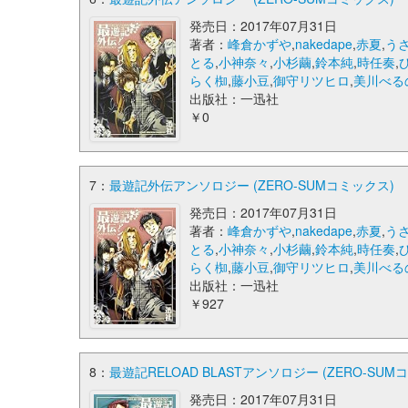
発売日：2017年07月31日
著者：
峰倉かずや
,
nakedape
,
赤夏
,
う
とる
,
小神奈々
,
小杉繭
,
鈴本純
,
時任奏
,
らく椥
,
藤小豆
,
御守リツヒロ
,
美川べる
出版社：一迅社
￥0
7：
最遊記外伝アンソロジー (ZERO-SUMコミックス)
発売日：2017年07月31日
著者：
峰倉かずや
,
nakedape
,
赤夏
,
う
とる
,
小神奈々
,
小杉繭
,
鈴本純
,
時任奏
,
らく椥
,
藤小豆
,
御守リツヒロ
,
美川べる
出版社：一迅社
￥927
8：
最遊記RELOAD BLASTアンソロジー (ZERO-SUM
発売日：2017年07月31日