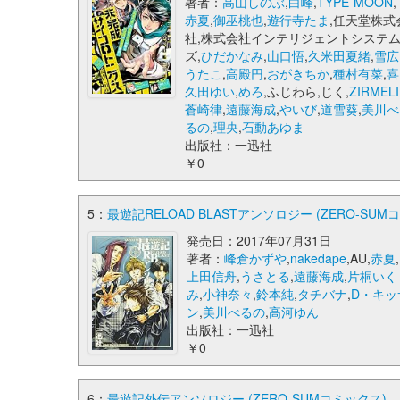
著者：
高山しのぶ
,
白峰
,
TYPE-MOON
,
赤夏
,
御巫桃也
,
遊行寺たま
,任天堂株式
社,株式会社インテリジェントシステ
ズ,
ひだかなみ
,
山口悟
,
久米田夏緒
,
雪広
うたこ
,
高殿円
,
おがきちか
,
種村有菜
,
喜
久田ゆい
,
めろ
,ふじわら,じく,
ZIRMELI
蒼崎律
,
遠藤海成
,
やいび
,
道雪葵
,
美川べ
るの
,
理央
,
石動あゆま
出版社：一迅社
￥0
5：
最遊記RELOAD BLASTアンソロジー (ZERO-SUM
発売日：2017年07月31日
著者：
峰倉かずや
,
nakedape
,AU,
赤夏
,
上田信舟
,
うさとる
,
遠藤海成
,
片桐いく
み
,
小神奈々
,
鈴本純
,
タチバナ
,
D・キッ
ン
,
美川べるの
,
高河ゆん
出版社：一迅社
￥0
6：
最遊記外伝アンソロジー (ZERO-SUMコミックス)