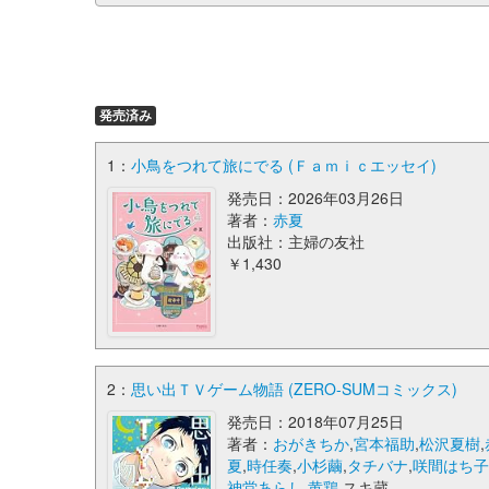
発売済み
1：
小鳥をつれて旅にでる (Ｆａｍｉｃエッセイ)
発売日：2026年03月26日
著者：
赤夏
出版社：主婦の友社
￥1,430
2：
思い出ＴＶゲーム物語 (ZERO-SUMコミックス)
発売日：2018年07月25日
著者：
おがきちか
,
宮本福助
,
松沢夏樹
,
夏
,
時任奏
,
小杉繭
,
タチバナ
,
咲間はち
神堂あらし
,
黄鶏
,スキ蔵