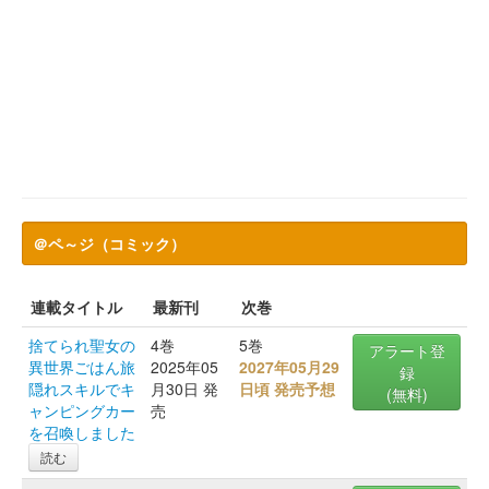
＠ペ～ジ（コミック）
連載タイトル
最新刊
次巻
捨てられ聖女の
4巻
5巻
アラート登
異世界ごはん旅
2025年05
2027年05月29
録
隠れスキルでキ
月30日 発
日頃 発売予想
(無料)
ャンピングカー
売
を召喚しました
読む