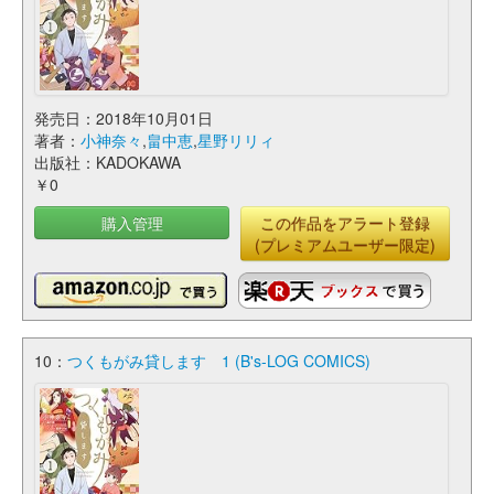
発売日：2018年10月01日
著者：
小神奈々
,
畠中恵
,
星野リリィ
出版社：KADOKAWA
￥0
購入管理
この作品をアラート登録
(プレミアムユーザー限定)
10：
つくもがみ貸します 1 (B's-LOG COMICS)