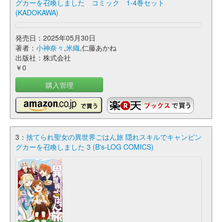
グカーを召喚しました コミック 1-4巻セット
(KADOKAWA)
発売日：2025年05月30日
著者：
小神奈々
,
米織
,仁藤あかね
出版社：株式会社
￥0
購入管理
3：
捨てられ聖女の異世界ごはん旅 隠れスキルでキャンピン
グカーを召喚しました 3 (B's-LOG COMICS)