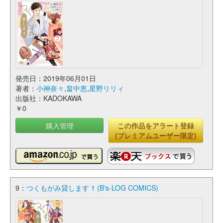
発売日：2019年06月01日
著者：
小神奈々
,
畠中恵
,
星野リリィ
出版社：KADOKAWA
￥0
購入管理
この作品をアラート登録
(プレミアムユーザー限定)
9：
つくもがみ貸します 1 (B's-LOG COMICS)