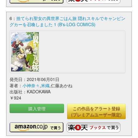
6：
捨てられ聖女の異世界ごはん旅 隠れスキルでキャンピン
グカーを召喚しました 1 (B's-LOG COMICS)
発売日：2021年06月01日
著者：
小神奈々
,
米織
,仁藤あかね
出版社：KADOKAWA
￥924
購入管理
この作品をアラート登録
(プレミアムユーザー限定)