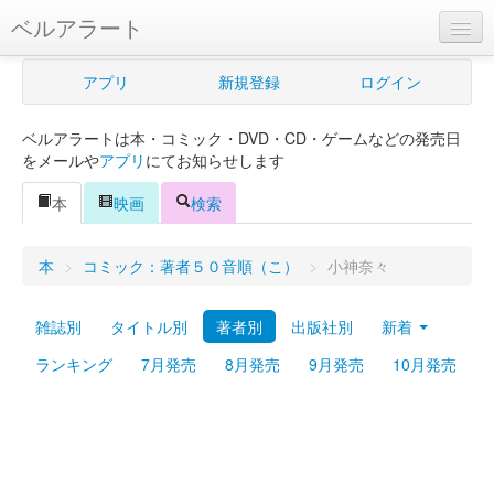
ベルアラート
ベルアラートとは
アプリ
新規登録
ログイン
ヘルプ
ベルアラートは本・コミック・DVD・CD・ゲームなどの発売日
新規登録
をメールや
アプリ
にてお知らせします
ログイン
本
映画
検索
Myカレンダー
本
>
コミック：著者５０音順（こ）
>
小神奈々
購入管理
雑誌別
タイトル別
著者別
出版社別
新着
Myシェルフ
ランキング
7月発売
8月発売
9月発売
10月発売
プレミアム