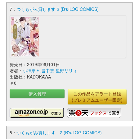
7：
つくもがみ貸します 2 (B's-LOG COMICS)
発売日：2019年06月01日
著者：
小神奈々
,
畠中恵
,
星野リリィ
出版社：KADOKAWA
￥0
購入管理
この作品をアラート登録
(プレミアムユーザー限定)
8：
つくもがみ貸します 2 (B's-LOG COMICS)