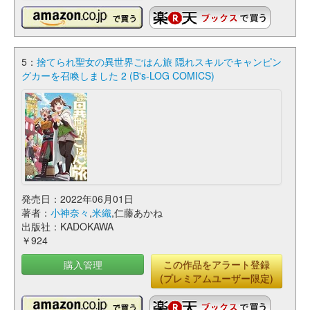
5：
捨てられ聖女の異世界ごはん旅 隠れスキルでキャンピン
グカーを召喚しました 2 (B's-LOG COMICS)
発売日：2022年06月01日
著者：
小神奈々
,
米織
,仁藤あかね
出版社：KADOKAWA
￥924
購入管理
この作品をアラート登録
(プレミアムユーザー限定)