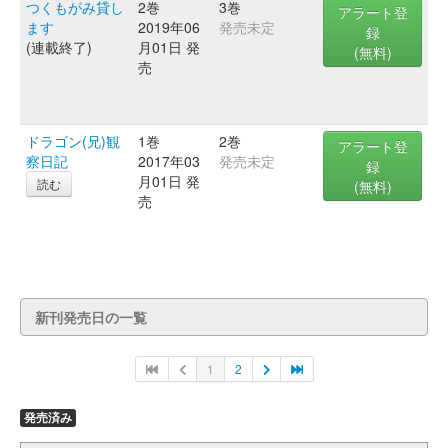
つくもがみ貸し
2巻
3巻
アラート登
ます
2019年06
発売未定
録
(連載終了)
月01日 発
(無料)
売
ドラゴン(兄)観
1巻
2巻
アラート登
察日記
2017年03
発売未定
録
月01日 発
読む
(無料)
売
新刊発売日の一覧
1
2
発売済み