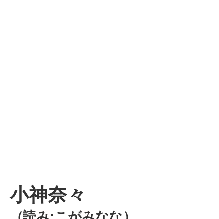
小神奈々
（読み:こがみなな）