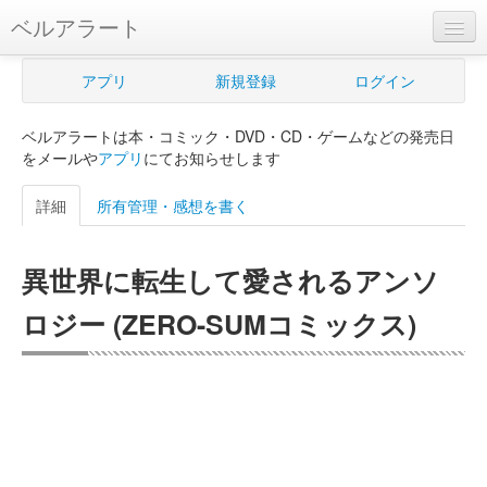
ベルアラート
ベルアラートとは
アプリ
新規登録
ログイン
ヘルプ
ベルアラートは本・コミック・DVD・CD・ゲームなどの発売日
新規登録
をメールや
アプリ
にてお知らせします
ログイン
詳細
所有管理・感想を書く
Myカレンダー
異世界に転生して愛されるアンソ
購入管理
ロジー (ZERO-SUMコミックス)
Myシェルフ
プレミアム