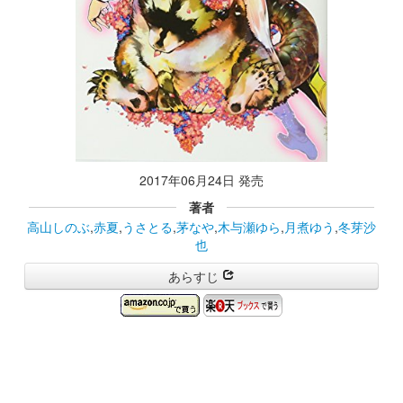
2017年06月24日 発売
著者
高山しのぶ
,
赤夏
,
うさとる
,
茅なや
,
木与瀬ゆら
,
月煮ゆう
,
冬芽沙
也
あらすじ