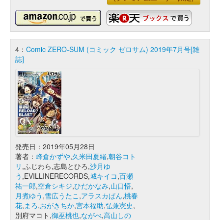
4：
Comic ZERO-SUM (コミック ゼロサム) 2019年7月号[雑
誌]
発売日：2019年05月28日
著者：
峰倉かずや
,
久米田夏緒
,
朝谷コト
リ
,ふじわら,志島とひろ,
沙月ゆ
う
,EVILLINERECORDS,
城キイコ
,
百瀬
祐一郎
,
空倉シキジ
,
ひだかなみ
,
山口悟
,
月煮ゆう
,
雪広うたこ
,
アラスカぱん
,
桃春
花
,
まろ
,
おがきちか
,
宮本福助
,
弘兼憲史
,
別府マコト,
御巫桃也
,
ながべ
,
高山しの