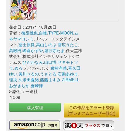
発売日：2017年10月28日
著者：
御巫桃也
,
白峰
,
TYPE-MOON
,
ム
ネヤマヨシミ
,リベル・エンタテインメ
ント,
冨士原良
,
高山しのぶ
,
雪広うたこ
,
高殿円
,
峰倉かずや
,
遊行寺たま
,任天堂株
式会社,株式会社インテリジェントシス
テムズ,
ひだかなみ
,
山口悟
,
サキモトソ
ラ
,
めろ
,ふじわら,じく,
種村有菜
,
喜久田
ゆい
,
美川べるの
,
うさとる
,
石動あゆま
,
理央
,
久米田夏緒
,
藤藤ますみ
,
ZIRMELI
,
おがきちか
,
蒼崎律
出版社：一迅社
￥509
購入管理
この作品をアラート登録
(プレミアムユーザー限定)