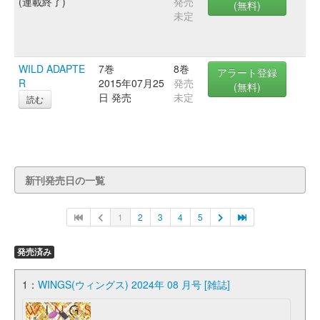
(連載終了)
発売
(無料)
未定
WILD ADAPTE
7巻
8巻
アラート登録
R
2015年07月25
発売
(無料)
日 発売
未定
読む
新刊発売日の一覧
1
2
3
4
5
発売済み
1：
WINGS(ウィングス) 2024年 08 月号 [雑誌]