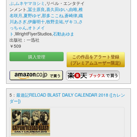
ぶ
,
ムネヤマヨシミ
,リベル・エンタテイ
ンメント,
冨士原良
,
喜久田ゆい
,
由唯
,
椎
名咲月
,
夏野ゆぞ
,
那多ここね
,
蒼崎律
,
織
川あさぎ
,
伊藤明十
,
牧野圭祐
,
ザキコ
,
さ
っちゃん
,
オトメイ
ト
,WrightFlyerStudios,
石動あゆま
出版社：一迅社
￥509
購入管理
この作品をアラート登録
(プレミアムユーザー限定)
5：
最遊記RELOAD BLAST DAILY CALENDAR 2018 ([カレン
ダー])