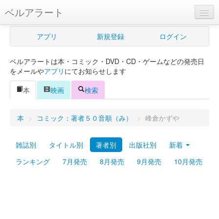
ベルアラート
ベルアラートとは
アプリ
新規登録
ログイン
ヘルプ
ベルアラートは本・コミック・DVD・CD・ゲームなどの発売日
新規登録
をメールや
アプリ
にてお知らせします
ログイン
本
映画
検索
Myカレンダー
本
>
コミック：著者５０音順（み）
>
峰倉かずや
購入管理
雑誌別
タイトル別
著者別
出版社別
新着
Myシェルフ
ランキング
7月発売
8月発売
9月発売
10月発売
プレミアム