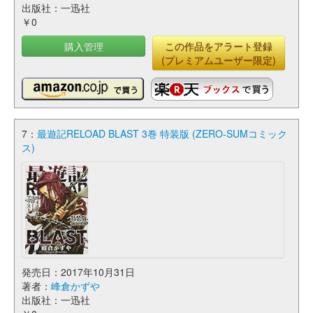
出版社：一迅社
￥0
購入管理
この作品をアラート登録
(プレミアムユーザー限定)
7：
最遊記RELOAD BLAST 3巻 特装版 (ZERO-SUMコミック
ス)
発売日：2017年10月31日
著者：
峰倉かずや
出版社：一迅社