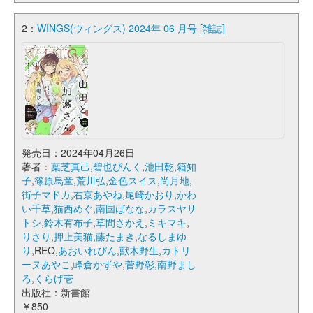
2：
WINGS(ウィングス) 2024年 06 月号 [雑誌]
発売日：2024年04月26日
著者：
葉芝真己
,
碧也ぴんく
,
池田乾
,
箱知
子
,
篠原烏童
,
荒川弘
,
金色スイス
,
尚月地
,
街子マドカ
,
右京あやね
,
尾崎かおり
,
かわ
い千草
,
猫西めぐ
,
南国ばなな
,
カラスヤサ
トシ
,
鈴木有布子
,
草間さかえ
,
ミキマキ
,
りさり
,
押上美猫
,
藤たまき
,
なるしまゆ
り
,REO,
あおいれびん
,
獸木野生
,
カトリ
ーヌあやこ
,
峰倉かずや
,
菅野彰
,
南野まし
ろ
,
くらげ壱
出版社：新書館
￥850