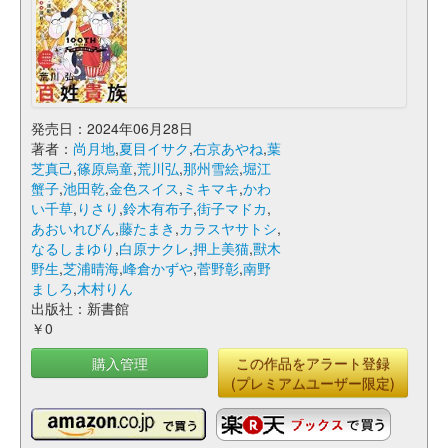
発売日：2024年06月28日
著者：
尚月地
,
夏目イサク
,
右京あやね
,
葉
芝真己
,
篠原烏童
,
荒川弘
,
那州雪絵
,
堀江
蟹子
,
池田乾
,
金色スイス
,
ミキマキ
,
かわ
い千草
,
りさり
,
鈴木有布子
,
街子マドカ
,
あおいれびん
,
藤たまき
,
カラスヤサトシ
,
なるしまゆり
,
白原ナクレ
,
押上美猫
,
獸木
野生
,
芝浦晴海
,
峰倉かずや
,
菅野彰
,
南野
ましろ
,
木村りん
出版社：新書館
￥0
購入管理
この作品をアラート登録
(プレミアムユーザー限定)