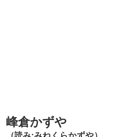
峰倉かずや
（読み:みねくらかずや）