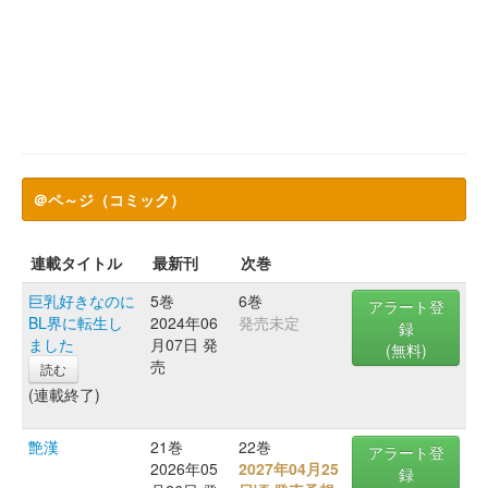
＠ペ～ジ（コミック）
連載タイトル
最新刊
次巻
巨乳好きなのに
5巻
6巻
アラート登
BL界に転生し
2024年06
発売未定
録
ました
月07日 発
(無料)
売
読む
(連載終了)
艶漢
21巻
22巻
アラート登
2026年05
2027年04月25
録