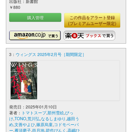
出版社：新書館
￥880
購入管理
この作品をアラート登録
(プレミアムユーザー限定)
3：
ウィングス 2025年2月号［期間限定］
発売日：2025年01月10日
著者：
トマトスープ
,
那州雪絵
,
びっ
け
,
TONO
,
荒川弘
,
なるしまゆり
,
越田う
め
,
文善やよひ
,
篠原烏童
,
コドモペーパ
ー
,
雁須磨子
,
尚月地
,
碧也ぴんく
,
高嶋ひ