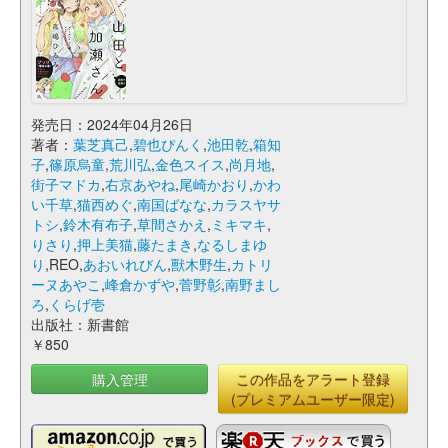
発売日：2024年04月26日
著者：
葉芝真己
,
碧也ぴんく
,
池田乾
,
箱知
子
,
篠原烏童
,
荒川弘
,
金色スイス
,
尚月地
,
街子マドカ
,
右京あやね
,
尾崎かおり
,
かわ
い千草
,
猫西めぐ
,
南国ばなな
,
カラスヤサ
トシ
,
鈴木有布子
,
草間さかえ
,
ミキマキ
,
りさり
,
押上美猫
,
藤たまき
,
なるしまゆ
り
,REO,
あおいれびん
,
獸木野生
,
カトリ
ーヌあやこ
,
峰倉かずや
,
菅野彰
,
南野まし
ろ
,
くらげ壱
出版社：新書館
￥850
購入管理
この作品をアラート登録
(プレミアムユーザー限定)