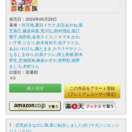
発売日：2024年06月28日
著者：
尚月地
,
夏目イサク
,
右京あやね
,
葉
芝真己
,
篠原烏童
,
荒川弘
,
那州雪絵
,
堀江
蟹子
,
池田乾
,
金色スイス
,
ミキマキ
,
かわ
い千草
,
りさり
,
鈴木有布子
,
街子マドカ
,
あおいれびん
,
藤たまき
,
カラスヤサトシ
,
なるしまゆり
,
白原ナクレ
,
押上美猫
,
獸木
野生
,
芝浦晴海
,
峰倉かずや
,
菅野彰
,
南野
ましろ
,
木村りん
出版社：新書館
￥0
購入管理
この作品をアラート登録
(プレミアムユーザー限定)
7：
巨乳好きなのにBL界に転生しました(5) (マガジンエッジ
コミックス)