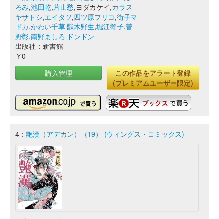
ろみ
,
池田乾
,
片山愁
,ヨダカケイ,
カラス
ヤサトシ
,
エイタツ
,
四ツ原フリコ
,
街子マ
ドカ
,
かわい千草
,
獸木野生
,
堀江蟹子
,
菅
野彰
,
南野ましろ
,
ドンドン
出版社：新書館
￥0
購入管理
この作品をアラート登録
(プレミアムユーザー限定)
4：
艶漢（アデカン）（19） (ウィングス・コミックス)