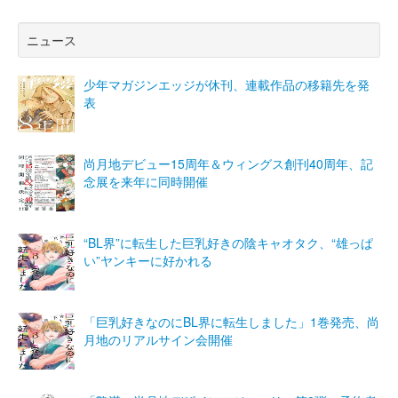
ニュース
少年マガジンエッジが休刊、連載作品の移籍先を発
表
尚月地デビュー15周年＆ウィングス創刊40周年、記
念展を来年に同時開催
“BL界”に転生した巨乳好きの陰キャオタク、“雄っぱ
い”ヤンキーに好かれる
「巨乳好きなのにBL界に転生しました」1巻発売、尚
月地のリアルサイン会開催