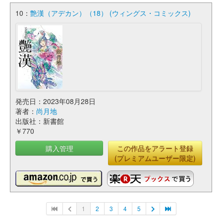
10：
艶漢（アデカン）（18） (ウィングス・コミックス)
発売日：2023年08月28日
著者：
尚月地
出版社：新書館
￥770
購入管理
この作品をアラート登録
(プレミアムユーザー限定)
1
2
3
4
5