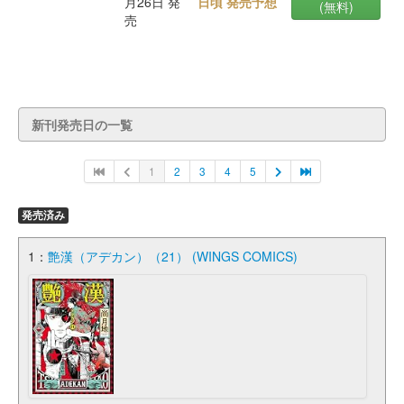
月26日 発
日頃 発売予想
(無料)
売
新刊発売日の一覧
1
2
3
4
5
発売済み
1：
艶漢（アデカン）（21） (WINGS COMICS)