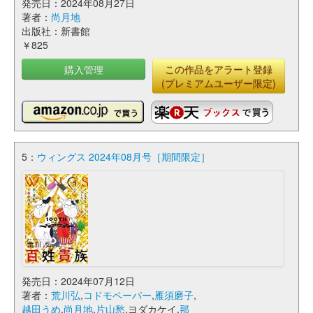
発売日：2024年08月27日
著者：
尚月地
出版社：新書館
￥825
購入管理
この作品をアラート登録
(プレミアムユーザー限定)
5：
ウィングス 2024年08月号［期間限定］
発売日：2024年07月12日
著者：
荒川弘
,
コドモペーパー
,
雁須磨子
,
越田うめ
,
尚月地
,
片山愁
,ヨダカケイ,
那