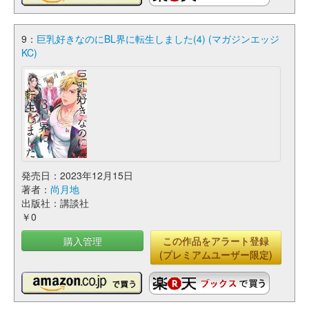
9：
巨乳好きなのにBL界に転生しました(4) (マガジンエッジ
KC)
発売日：2023年12月15日
著者：
尚月地
出版社：講談社
￥0
購入管理
この作品をアラート登録
(プレミアムユーザー限定)