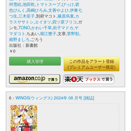
州雪絵
,
池田乾
,
トマトスープ
,
びっけ
,
碧
也ぴんく
,
高嶋ひろみ
,
文善やよひ
,
伊東七
つ生
,
三木笙子
,別府マコト,
篠原烏童
,
カ
ラスヤサトシ
,
エイタツ
,
四ツ原フリコ
,ガ
ンモ,
TONO
,
かわい千草
,
街子マドカ
,
ヤ
マダコト
,ちあい,
堀江蟹子
,文章,
菅野彰
,
南野ましろ
,ごろう
出版社：新書館
￥0
購入管理
この作品をアラート登録
(プレミアムユーザー限定)
6：
WINGS(ウィングス) 2024年 08 月号 [雑誌]