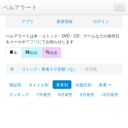
ベルアラート
ベルアラートとは
アプリ
新規登録
ログイン
ヘルプ
ベルアラートは本・コミック・DVD・CD・ゲームなどの発売日
新規登録
をメールや
アプリ
にてお知らせします
ログイン
本
映画
検索
Myカレンダー
本
>
コミック：著者５０音順（な）
>
尚月地
購入管理
雑誌別
タイトル別
著者別
出版社別
新着
Myシェルフ
ランキング
7月発売
8月発売
9月発売
10月発売
プレミアム