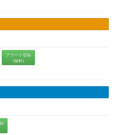
アラート登録
(無料)
録