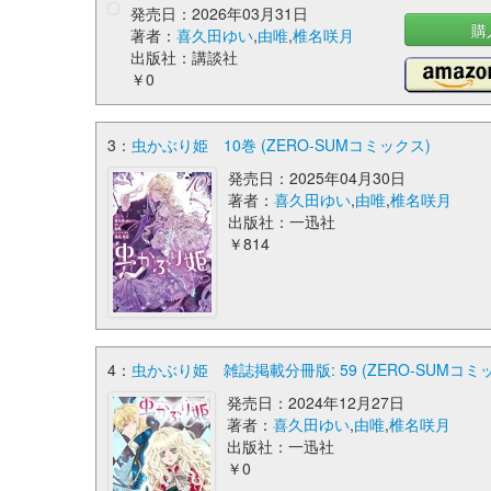
発売日：2026年03月31日
購
著者：
喜久田ゆい
,
由唯
,
椎名咲月
出版社：講談社
￥0
3：
虫かぶり姫 10巻 (ZERO-SUMコミックス)
発売日：2025年04月30日
著者：
喜久田ゆい
,
由唯
,
椎名咲月
出版社：一迅社
￥814
4：
虫かぶり姫 雑誌掲載分冊版: 59 (ZERO-SUMコミ
発売日：2024年12月27日
著者：
喜久田ゆい
,
由唯
,
椎名咲月
出版社：一迅社
￥0