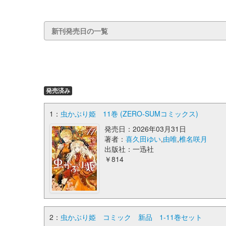
新刊発売日の一覧
発売済み
1：
虫かぶり姫 11巻 (ZERO-SUMコミックス)
発売日：2026年03月31日
著者：
喜久田ゆい
,
由唯
,
椎名咲月
出版社：一迅社
￥814
2：
虫かぶり姫 コミック 新品 1-11巻セット