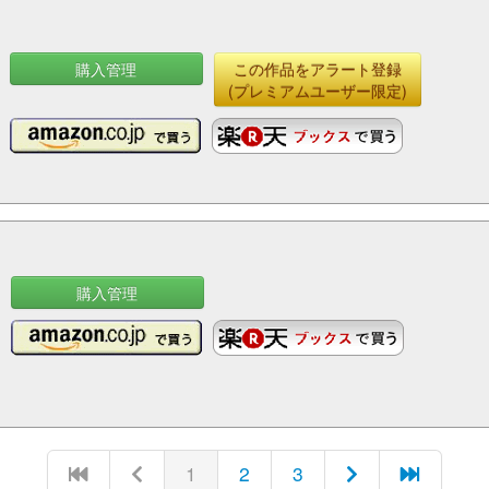
購入管理
この作品をアラート登録
(プレミアムユーザー限定)
購入管理
1
2
3