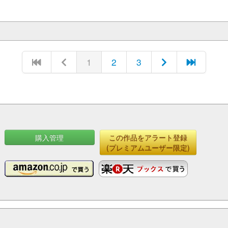
1
2
3
購入管理
この作品をアラート登録
(プレミアムユーザー限定)