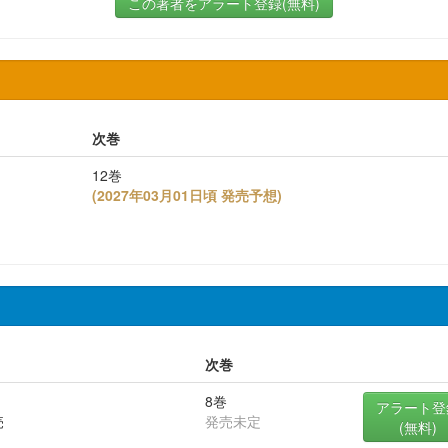
この著者をアラート登録(無料)
次巻
12巻
(
2027年03月01日頃 発売予想
)
次巻
8巻
アラート登
売
発売未定
(無料)