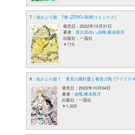
7：
虫かぶり姫 7巻 (ZERO-SUMコミックス)
発売日：2022年10月31日
著者：
喜久田ゆい
,
由唯
,
椎名咲月
出版社：一迅社
￥710
8：
虫かぶり姫７ 青天の羅針盤と春告げ鳥 (アイリスＮ
発売日：2022年10月04日
著者：
由唯
,
椎名咲月
出版社：一迅社
￥1,320