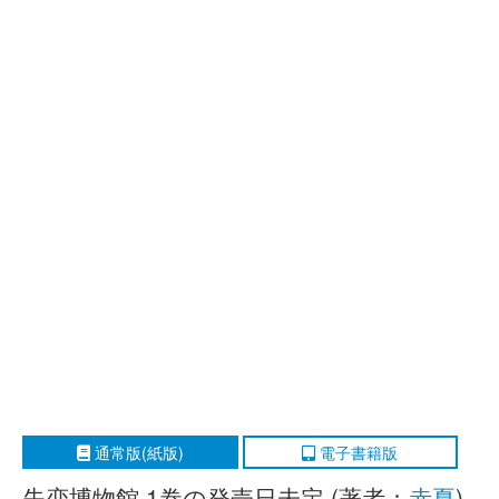
通常版(紙版)
電子書籍版
失恋博物館 1巻の発売日未定 (著者：
赤夏
)