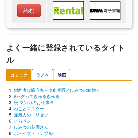
読む
よく一緒に登録されているタイト
ル
コミック
ラノベ
映画
婚約者は吸血鬼～冷血侯爵とひみつの結婚～
#バグってきゅるきゅる
続 マンガのお仕事!!!!
ねことマスター
無気力のトリセツ
そらペン
ひみつの花園さん
ボーイズ・ランブル