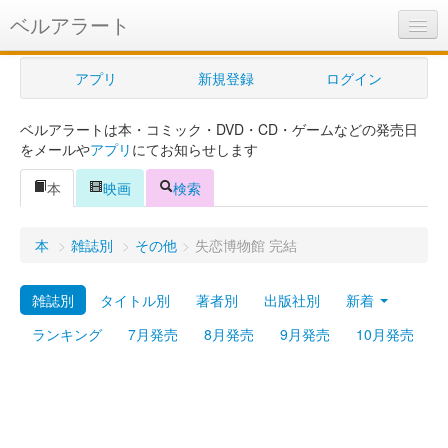
ベルアラート
ベルアラートとは
アプリ
新規登録
ログイン
ヘルプ
ベルアラートは本・コミック・DVD・CD・ゲームなどの発売日
新規登録
をメールや
アプリ
にてお知らせします
ログイン
本
映画
検索
Myカレンダー
本
>
雑誌別
>
その他
>
失恋博物館 完結
購入管理
雑誌別
タイトル別
著者別
出版社別
新着
Myシェルフ
ランキング
7月発売
8月発売
9月発売
10月発売
プレミアム