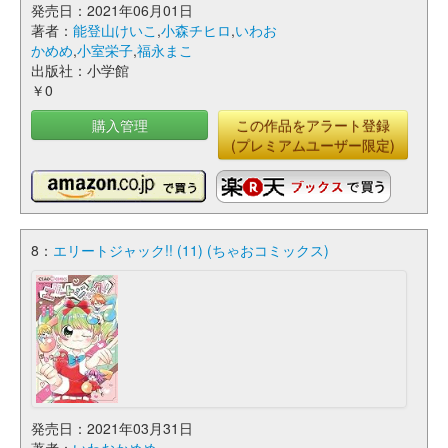
発売日：2021年06月01日
著者：
能登山けいこ
,
小森チヒロ
,
いわお
かめめ
,
小室栄子
,
福永まこ
出版社：小学館
￥0
購入管理
この作品をアラート登録
(プレミアムユーザー限定)
8：
エリートジャック!! (11) (ちゃおコミックス)
発売日：2021年03月31日