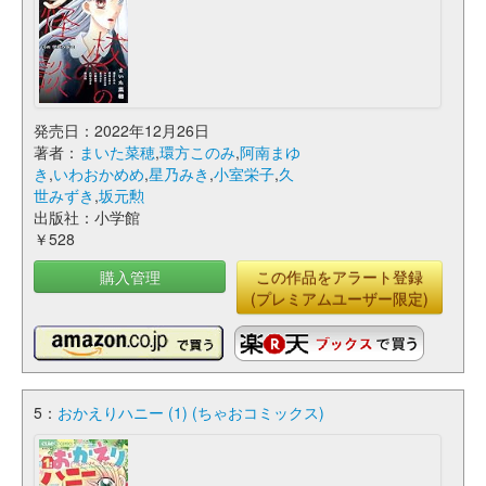
発売日：2022年12月26日
著者：
まいた菜穂
,
環方このみ
,
阿南まゆ
き
,
いわおかめめ
,
星乃みき
,
小室栄子
,
久
世みずき
,
坂元勲
出版社：小学館
￥528
購入管理
この作品をアラート登録
(プレミアムユーザー限定)
5：
おかえりハニー (1) (ちゃおコミックス)