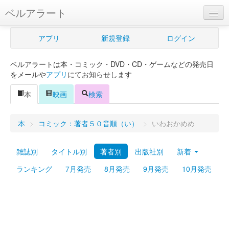
ベルアラート
ベルアラートとは
アプリ
新規登録
ログイン
ヘルプ
ベルアラートは本・コミック・DVD・CD・ゲームなどの発売日
新規登録
をメールや
アプリ
にてお知らせします
ログイン
本
映画
検索
Myカレンダー
本
>
コミック：著者５０音順（い）
>
いわおかめめ
購入管理
雑誌別
タイトル別
著者別
出版社別
新着
Myシェルフ
ランキング
7月発売
8月発売
9月発売
10月発売
プレミアム