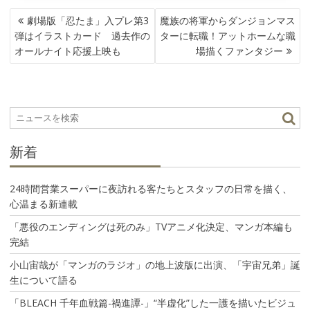
投
劇場版「忍たま」入プレ第3
魔族の将軍からダンジョンマス
稿
弾はイラストカード 過去作の
ターに転職！アットホームな職
ナ
オールナイト応援上映も
場描くファンタジー
ビ
ゲ
ー
シ
ョ
ン
新着
24時間営業スーパーに夜訪れる客たちとスタッフの日常を描く、
心温まる新連載
「悪役のエンディングは死のみ」TVアニメ化決定、マンガ本編も
完結
小山宙哉が「マンガのラジオ」の地上波版に出演、「宇宙兄弟」誕
生について語る
「BLEACH 千年血戦篇-禍進譚-」“半虚化”した一護を描いたビジュ