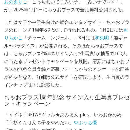
おのえりこ
「こっちむいて！みい子」「みい子で～す！」
が、2025年1月1日にちゃおプラスで全話無料公開される。
これは女子小中学生向けの総合エンタメサイト・ちゃおプラ
スのローンチ1周年を記念して行われるもの。1月2日には
も
りちかこ
「チャームエンジェル」、3日には
和央明
「姫ギャ
ル♥パラダイス」が公開される。そのほかちゃおプラスで
は、ちゃおプラス作家のサイン入り“生写真”が抽選で100人
に当たるプレゼントキャンペーンを展開。応募にはちゃおプ
ラスの無料会員登録と応募フォームからのアンケートの回答
が必要となる。詳細は公式サイトを確認しよう。生写真のラ
インナップは下に記載した。
ちゃおプラス1周年記念 サイン入り生写真プレゼ
ントキャンペーン
「イイネ！REIWAギャル★あみるん plus」いわおかめめ
「上杉くんは女の子をやめたい」
やぶうち優