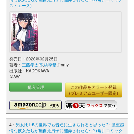
ス・エース)
発売日：2026年02月25日
著者：
三藤孝太郎
,
桃季憂
,jimmy
出版社：KADOKAWA
￥880
購入管理
この作品をアラート登録
(プレミアムユーザー限定)
4：
男女比1:5の世界でも普通に生きられると思った? ~激重感
情な彼女たちが無自覚男子に翻弄されたら~ 2 (角川コミック