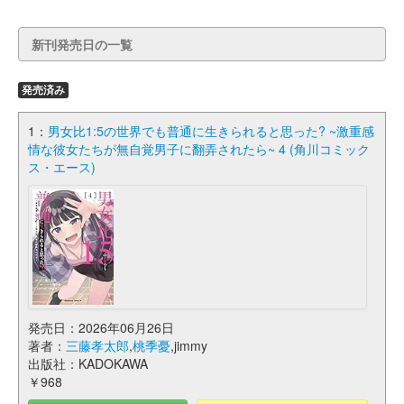
新刊発売日の一覧
発売済み
1：
男女比1:5の世界でも普通に生きられると思った? ~激重感
情な彼女たちが無自覚男子に翻弄されたら~ 4 (角川コミック
ス・エース)
発売日：2026年06月26日
著者：
三藤孝太郎
,
桃季憂
,jimmy
出版社：KADOKAWA
￥968