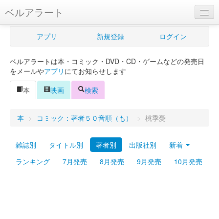
ベルアラート
ベルアラートとは
アプリ
新規登録
ログイン
ヘルプ
ベルアラートは本・コミック・DVD・CD・ゲームなどの発売日
新規登録
をメールや
アプリ
にてお知らせします
ログイン
本
映画
検索
Myカレンダー
本
>
コミック：著者５０音順（も）
>
桃季憂
購入管理
雑誌別
タイトル別
著者別
出版社別
新着
Myシェルフ
ランキング
7月発売
8月発売
9月発売
10月発売
プレミアム