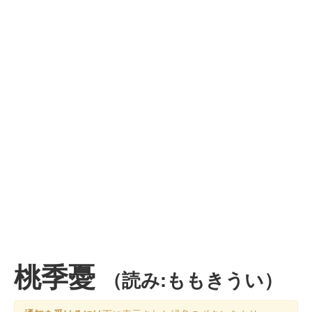
桃季憂
（読み:ももきうい）