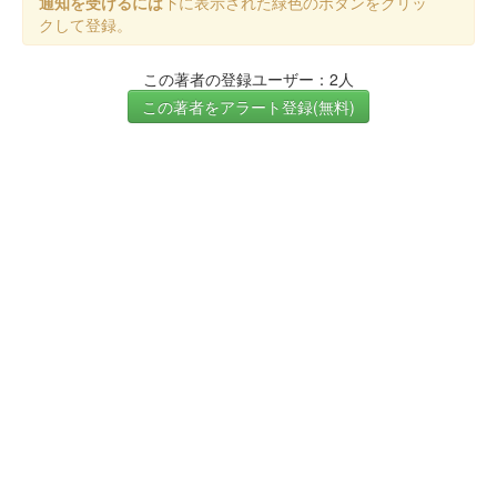
通知を受けるには
下に表示された緑色のボタンをクリッ
クして登録。
この著者の登録ユーザー：2人
この著者をアラート登録(無料)