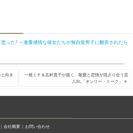
と思った? ～激重感情な彼女たちが無自覚男子に翻弄されたら
命と向き
一穂ミチ＆志村貴子が描く、敬愛と恋情が混ざり合う芸
人BL「オンリー・トーク」
|
会社概要
|
お問い合わせ