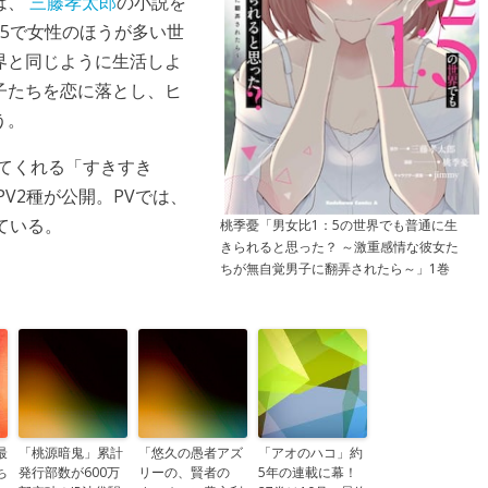
は、
三藤孝太郎
の小説を
5で女性のほうが多い世
界と同じように生活しよ
子たちを恋に落とし、ヒ
う。
いてくれる「すきすき
PV2種が公開。PVでは、
ている。
桃季憂「男女比1：5の世界でも普通に生
きられると思った？ ～激重感情な彼女た
ちが無自覚男子に翻弄されたら～」1巻
最
「桃源暗鬼」累計
「悠久の愚者アズ
「アオのハコ」約
ち
発行部数が600万
リーの、賢者の
5年の連載に幕！