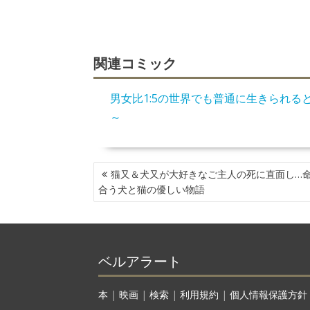
関連コミック
男女比1:5の世界でも普通に生きられる
～
投
猫又＆犬又が大好きなご主人の死に直面し…
稿
合う犬と猫の優しい物語
ナ
ビ
ゲ
ー
ベルアラート
シ
ョ
ン
本
|
映画
|
検索
|
利用規約
|
個人情報保護方針