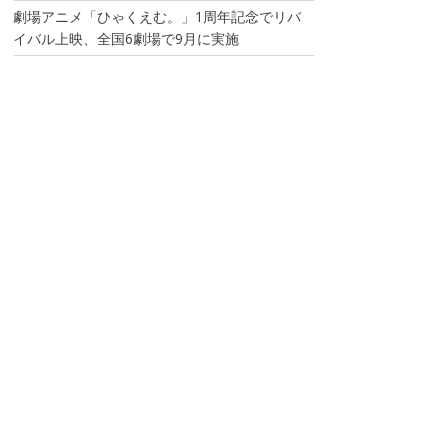
劇場アニメ「ひゃくえむ。」1周年記念でリバ
イバル上映、全国6劇場で9月に実施