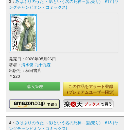
3：
みはぶりのうた ～影という名の死神～(話売り) #17 (ヤ
ングチャンピオン・コミックス)
発売日：2026年05月26日
著者：
清水俊
,
九十九森
出版社：秋田書店
￥220
購入管理
この作品をアラート登録
(プレミアムユーザー限定)
4：
みはぶりのうた ～影という名の死神～(話売り) #18 (ヤ
ングチャンピオン・コミックス)