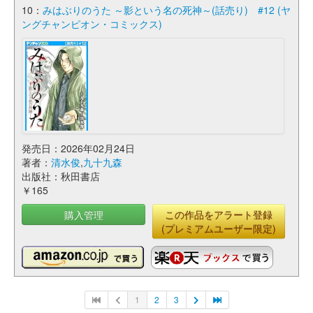
10：
みはぶりのうた ～影という名の死神～(話売り) #12 (ヤ
ングチャンピオン・コミックス)
発売日：2026年02月24日
著者：
清水俊
,
九十九森
出版社：秋田書店
￥165
購入管理
この作品をアラート登録
(プレミアムユーザー限定)
1
2
3