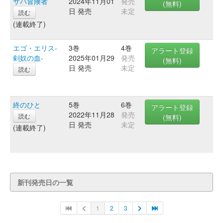
サバ冒険者
2024年11月01
発売
(無料)
日 発売
未定
読む
(連載終了)
エゴ・エリス-
3巻
4巻
アラート登録
剣奴の血-
2025年01月29
発売
(無料)
日 発売
未定
読む
終のひと
5巻
6巻
アラート登録
2022年11月28
発売
読む
(無料)
日 発売
未定
(連載終了)
新刊発売日の一覧
1
2
3