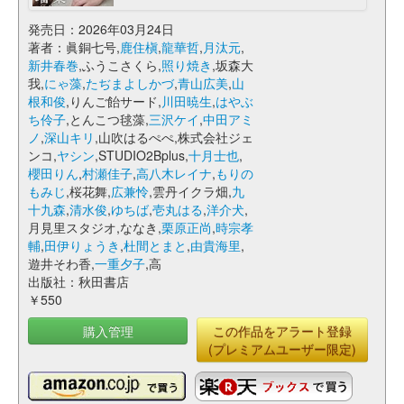
発売日：2026年03月24日
著者：眞銅七号,
鹿住槇
,
龍華哲
,
月汰元
,
新井春巻
,ふうこさくら,
照り焼き
,坂森大
我,
にゃ藻
,
たぢまよしかづ
,
青山広美
,
山
根和俊
,りんご飴サード,
川田暁生
,
はやぶ
ち伶子
,とんこつ毬藻,
三沢ケイ
,
中田アミ
ノ
,
深山キリ
,山吹はるぺぺ,株式会社ジェ
ンコ,
ヤシン
,STUDIO2Bplus,
十月士也
,
櫻田りん
,
村瀬佳子
,
高八木レイナ
,
もりの
もみじ
,桜花舞,
広兼怜
,雲丹イクラ畑,
九
十九森
,
清水俊
,
ゆちば
,
壱丸はる
,
洋介犬
,
月見里スタジオ,ななき,
栗原正尚
,
時宗孝
輔
,
田伊りょうき
,
杜間とまと
,
由貴海里
,
遊井そわ香,
一重夕子
,高
出版社：秋田書店
￥550
購入管理
この作品をアラート登録
(プレミアムユーザー限定)