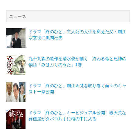
ニュース
ドラマ「終のひと」主人公の人生を変えた父・嗣江
宗玄役に風間杜夫
九十九森の遺作を清水俊が描く 終わる命と死神の
物語「みはぶりのうた」1巻
ドラマ「終のひと」嗣江＆梵を取り巻く面々のキャ
スト一挙公開
ドラマ「終のひと」キービジュアル公開、破天荒な
葬儀屋がタバコ片手に棺の中に入る