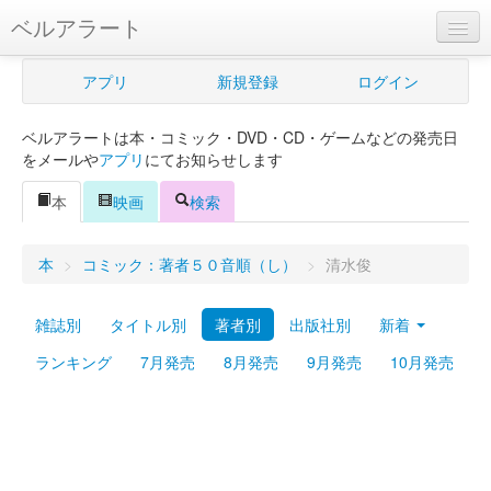
ベルアラート
ベルアラートとは
アプリ
新規登録
ログイン
ヘルプ
ベルアラートは本・コミック・DVD・CD・ゲームなどの発売日
新規登録
をメールや
アプリ
にてお知らせします
ログイン
本
映画
検索
Myカレンダー
本
>
コミック：著者５０音順（し）
>
清水俊
購入管理
雑誌別
タイトル別
著者別
出版社別
新着
Myシェルフ
ランキング
7月発売
8月発売
9月発売
10月発売
プレミアム