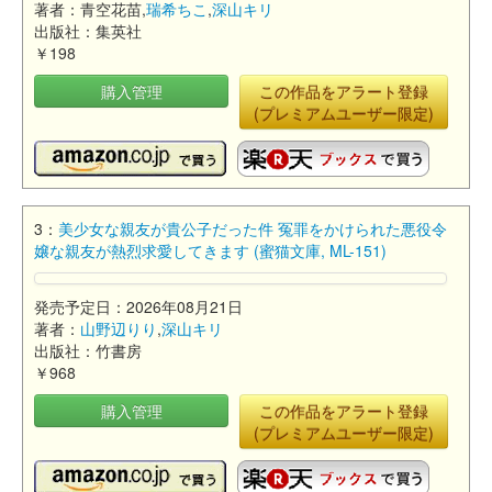
著者：青空花苗,
瑞希ちこ
,
深山キリ
出版社：集英社
￥198
購入管理
この作品をアラート登録
(プレミアムユーザー限定)
3：
美少女な親友が貴公子だった件 冤罪をかけられた悪役令
嬢な親友が熱烈求愛してきます (蜜猫文庫, ML-151)
発売予定日：2026年08月21日
著者：
山野辺りり
,
深山キリ
出版社：竹書房
￥968
購入管理
この作品をアラート登録
(プレミアムユーザー限定)