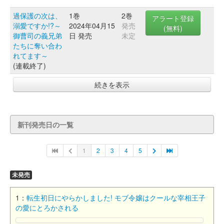
過保護の次は、
1巻
2巻
アラート登録
溺愛ですか!?～
2024年04月15
発売
(無料)
御曹司の義兄弟
日 発売
未定
たちに奪い合わ
れてます～
(連載終了)
続きを表示
新刊発売日の一覧
1
2
3
4
5
未発売
1：
転生初日にやらかしました! モブ令嬢はクールな宰相王子
の愛にとろかされる