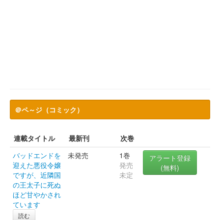
＠ペ～ジ（コミック）
連載タイトル
最新刊
次巻
バッドエンドを
未発売
1巻
アラート登録
迎えた悪役令嬢
発売
(無料)
ですが、近隣国
未定
の王太子に死ぬ
ほど甘やかされ
ています
読む