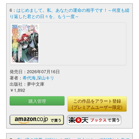
6：
はじめまして。私、あなたの運命の相手です！～何度も繰
り返した君との日々を、もう一度～
発売日：2026年07月16日
著者：
希代海
,
深山キリ
出版社：夢中文庫
￥1,892
購入管理
この作品をアラート登録
(プレミアムユーザー限定)