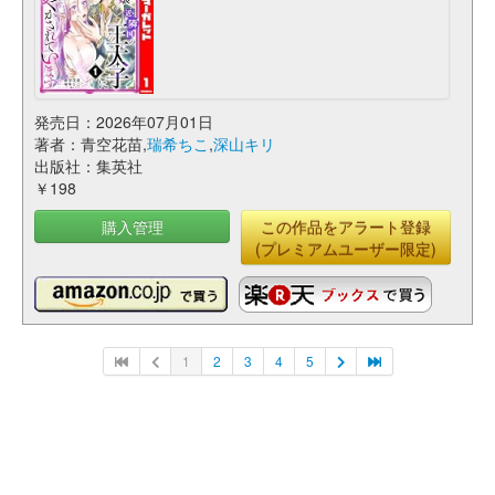
発売日：2026年07月01日
著者：青空花苗,
瑞希ちこ
,
深山キリ
出版社：集英社
￥198
購入管理
この作品をアラート登録
(プレミアムユーザー限定)
1
2
3
4
5