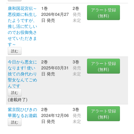
康和国花宮伝～
1巻
2巻
アラート登録
悪役姫に転生し
2026年04月27
発売
(無料)
たようですが、
日 発売
未定
推し活に忙しい
のでお役御免さ
せていただきま
す～
読む
今日から悪女に
2巻
3巻
アラート登録
なります! 使い
2025年03月31
発売
(無料)
捨ての身代わり
日 発売
未定
聖女なんてごめ
んです
読む
(連載終了)
紫京院ひびきの
2巻
3巻
アラート登録
華麗なるお遊戯
2024年12月06
発売
(無料)
日 発売
未定
読む