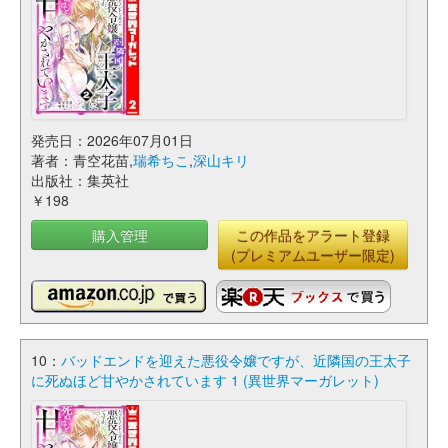
発売日：2026年07月01日
著者：青空花苗,
瑞希ちこ
,
深山キリ
出版社：集英社
￥198
購入管理
この作品をアラート登録
(プレミアムユーザー限定)
10：
バッドエンドを迎えた悪役令嬢ですが、近隣国の王太子
に死ぬほど甘やかされています 1 (異世界マーガレット)