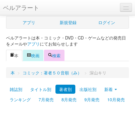
ベルアラート
ベルアラートとは
アプリ
新規登録
ログイン
ヘルプ
ベルアラートは本・コミック・DVD・CD・ゲームなどの発売日
新規登録
をメールや
アプリ
にてお知らせします
ログイン
本
映画
検索
Myカレンダー
本
>
コミック：著者５０音順（み）
>
深山キリ
購入管理
雑誌別
タイトル別
著者別
出版社別
新着
Myシェルフ
ランキング
7月発売
8月発売
9月発売
10月発売
プレミアム