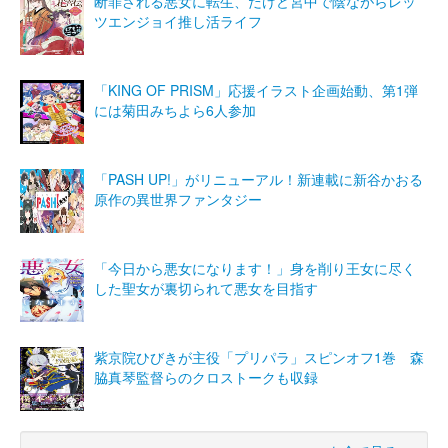
断罪される悪女に転生、だけど宮中で陰ながらレッ
ツエンジョイ推し活ライフ
「KING OF PRISM」応援イラスト企画始動、第1弾
には菊田みちよら6人参加
「PASH UP!」がリニューアル！新連載に新谷かおる
原作の異世界ファンタジー
「今日から悪女になります！」身を削り王女に尽く
した聖女が裏切られて悪女を目指す
紫京院ひびきが主役「プリパラ」スピンオフ1巻 森
脇真琴監督らのクロストークも収録