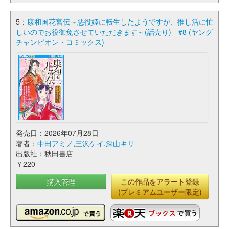
5：
康和国花宮伝～悪役姫に転生したようですが、推し活に忙
しいのでお役御免させていただきます～(話売り) #8 (ヤング
チャンピオン・コミックス)
発売日：2026年07月28日
著者：
中田アミノ
,
三沢ケイ
,
深山キリ
出版社：秋田書店
￥220
購入管理
この作品をアラート登録
(プレミアムユーザー限定)