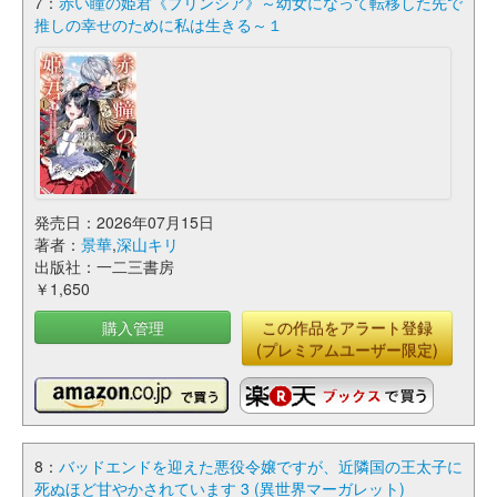
7：
赤い瞳の姫君《プリンシア》～幼女になって転移した先で
推しの幸せのために私は生きる～１
発売日：2026年07月15日
著者：
景華
,
深山キリ
出版社：一二三書房
￥1,650
購入管理
この作品をアラート登録
(プレミアムユーザー限定)
8：
バッドエンドを迎えた悪役令嬢ですが、近隣国の王太子に
死ぬほど甘やかされています 3 (異世界マーガレット)