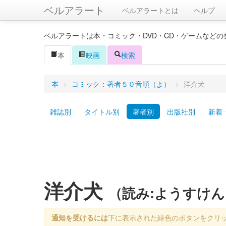
ベルアラート
ベルアラートとは
ヘルプ
ベルアラートは本・コミック・DVD・CD・ゲームなど
本
映画
検索
本
>
コミック：著者５０音順（よ）
>
洋介犬
雑誌別
タイトル別
著者別
出版社別
新着
洋介犬
（読み:ようすけん
通知を受けるには
下に表示された緑色のボタンをクリ