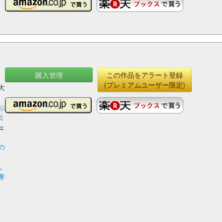
購入管理
この作品をアラート登録
,
(プレミアムユーザー限定)
大
山
ぶ
ミ
ェ
の
九
犬
,
孝
,