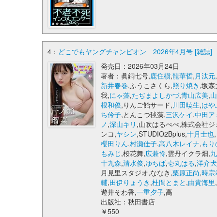
4：
どこでもヤングチャンピオン 2026年4月号 [雑誌]
発売日：2026年03月24日
著者：眞銅七号,
鹿住槇
,
龍華哲
,
月汰元
新井春巻
,ふうこさくら,
照り焼き
,坂森
我,
にゃ藻
,
たぢまよしかづ
,
青山広美
,
根和俊
,りんご飴サード,
川田暁生
,
はや
ち伶子
,とんこつ毬藻,
三沢ケイ
,
中田ア
ノ
,
深山キリ
,山吹はるぺぺ,株式会社ジ
ンコ,
ヤシン
,STUDIO2Bplus,
十月士也
,
櫻田りん
,
村瀬佳子
,
高八木レイナ
,
もり
もみじ
,桜花舞,
広兼怜
,雲丹イクラ畑,
十九森
,
清水俊
,
ゆちば
,
壱丸はる
,
洋介
月見里スタジオ,ななき,
栗原正尚
,
時宗
輔
,
田伊りょうき
,
杜間とまと
,
由貴海里
遊井そわ香,
一重夕子
,高
出版社：秋田書店
￥550