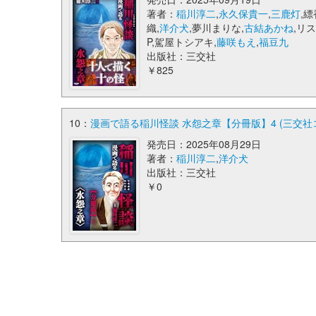
著者：
稲川淳二
,
永久保貴一
,
三鹿灯
,縹
織,
洋介犬
,夢川まりな,
古結あかね
,リス
P,駕屋トシアキ,
藤咲もえ
,
福豆九
出版社：三交社
￥825
10：
漫画で語る稲川怪談 水怨之章【分冊版】4 (三交社
発売日：2025年08月29日
著者：
稲川淳二
,
洋介犬
出版社：三交社
￥0