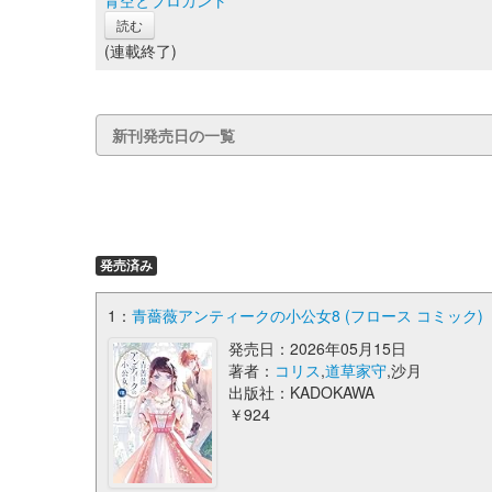
青空とブロカント
読む
(連載終了)
新刊発売日の一覧
発売済み
1：
青薔薇アンティークの小公女8 (フロース コミック)
発売日：2026年05月15日
著者：
コリス
,
道草家守
,沙月
出版社：KADOKAWA
￥924