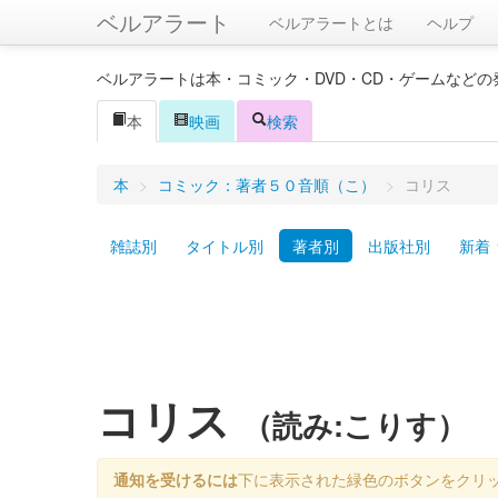
ベルアラート
ベルアラートとは
ヘルプ
ベルアラートは本・コミック・DVD・CD・ゲームなど
本
映画
検索
本
>
コミック：著者５０音順（こ）
>
コリス
雑誌別
タイトル別
著者別
出版社別
新着
コリス
（読み:こりす）
通知を受けるには
下に表示された緑色のボタンをクリ