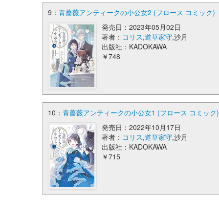
9：
青薔薇アンティークの小公女2 (フロース コミック)
発売日：2023年05月02日
著者：
コリス
,
道草家守
,沙月
出版社：KADOKAWA
￥748
10：
青薔薇アンティークの小公女1 (フロース コミック)
発売日：2022年10月17日
著者：
コリス
,
道草家守
,沙月
出版社：KADOKAWA
￥715