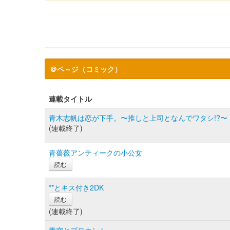
＠ペ～ジ（コミック）
連載タイトル
青木志帆は恋が下手。〜推しと上司となんでワタシ!?〜
(連載終了)
青薔薇アンティークの小公女
読む
**とキス付き2DK
読む
(連載終了)