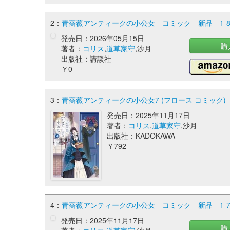
2：
青薔薇アンティークの小公女 コミック 新品 1-
発売日：2026年05月15日
購
著者：
コリス
,
道草家守
,沙月
出版社：講談社
￥0
3：
青薔薇アンティークの小公女7 (フロース コミック)
発売日：2025年11月17日
著者：
コリス
,
道草家守
,沙月
出版社：KADOKAWA
￥792
4：
青薔薇アンティークの小公女 コミック 新品 1-7巻セ
発売日：2025年11月17日
購