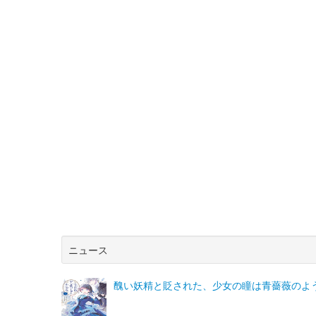
ニュース
醜い妖精と貶された、少女の瞳は青薔薇のよ