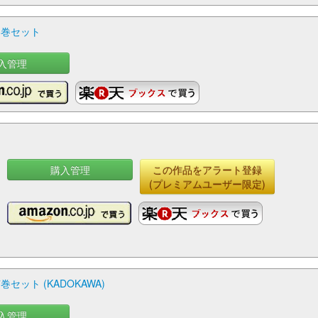
8巻セット
入管理
購入管理
この作品をアラート登録
(プレミアムユーザー限定)
ット (KADOKAWA)
入管理