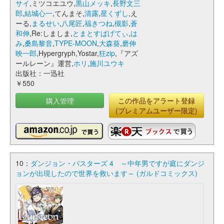
サイ
,ミツコエユウ,
黒山メッキ
,
長野文三
郎
,
結城心一
,てんまそ,
清露
,
星くずし
,え
ーる,
まるせい
,
八尾匠
,
福きつね
,
槻影
,
蒼
和伸
,Re:しましま,
とまとすぱげてぃ
,
は
み
,
桑島黎音
,
TYPE-MOON
,
大森葵
,
磨伸
映一郎
,Hypergryph,Yostar,
狂zip
,『アズ
ールレーン』運営,
ホリ
,
施川ユウキ
出版社：一迅社
￥550
購入管理
この作品をアラート登録
(プレミアムユーザー限定)
10：
ダンジョン・バスターズ 4 ～中年男ですが庭にダンジ
ョンが出現したので世界を救います～ (ガルドコミックス)