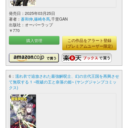
発売日：2025年03月25日
著者：
蒼和伸
,
篠崎冬馬
,千里GAN
出版社：オーバーラップ
￥770
購入管理
この作品をアラート登録
(プレミアムユーザー限定)
6：
濡れ衣で追放された最強解呪士、幻の古代王国を再興させ
て無双する 1 ~呪破の王と奈落の姫~ (ヤングジャンプコミッ
クス)