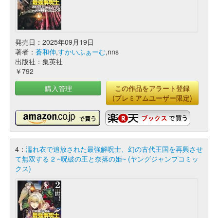
発売日：2025年09月19日
著者：
蒼和伸
,
すかいふぁーむ
,nns
出版社：集英社
￥792
購入管理
この作品をアラート登録
(プレミアムユーザー限定)
4：
濡れ衣で追放された最強解呪士、幻の古代王国を再興させ
て無双する 2 ~呪破の王と奈落の姫~ (ヤングジャンプコミッ
クス)