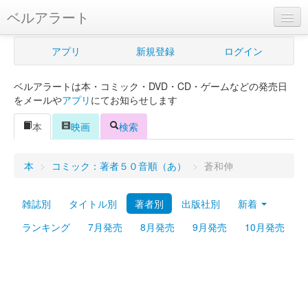
ベルアラート
ベルアラートとは
アプリ
新規登録
ログイン
ヘルプ
ベルアラートは本・コミック・DVD・CD・ゲームなどの発売日
新規登録
をメールや
アプリ
にてお知らせします
ログイン
本
映画
検索
Myカレンダー
本
>
コミック：著者５０音順（あ）
>
蒼和伸
購入管理
雑誌別
タイトル別
著者別
出版社別
新着
Myシェルフ
ランキング
7月発売
8月発売
9月発売
10月発売
プレミアム