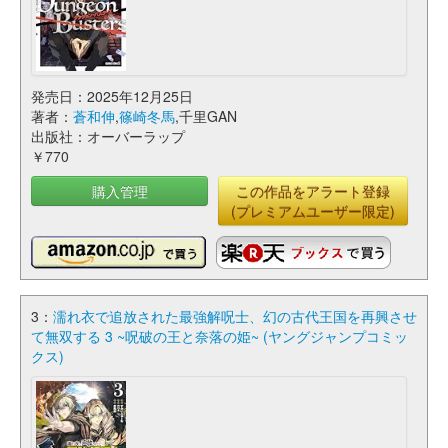
発売日：2025年12月25日
著者：
蒼和伸
,
篠崎冬馬
,千里GAN
出版社：オーバーラップ
￥770
購入管理
この作品をアラート登録
(プレミアムユーザー限定)
3：
濡れ衣で追放された最強解呪士、幻の古代王国を再興させ
て無双する 3 ~呪破の王と奈落の姫~ (ヤングジャンプコミッ
クス)