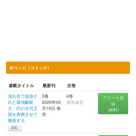
＠ペ～ジ（コミック）
連載タイトル
最新刊
次巻
濡れ衣で追放さ
3巻
4巻
アラート登
れた最強解呪
2025年09
発売未定
録
士、幻の古代王
月19日 発
(無料)
国を再興させて
売
無双する
読む