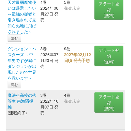
天才最弱魔物使
4巻
5巻
アラート登
いは帰還したい
2024年08
発売未定
録
～最強の従者と
月27日 発
(無料)
引き離されて見
売
知らぬ地に飛ば
されました～
読む
ダンジョン・バ
8巻
9巻
アラート登
スターズ ～中
2026年07
2027年02月12
録
年男ですが庭に
月20日 発
日頃 発売予想
(無料)
ダンジョンが出
売
現したので世界
を救います～
読む
魔法科高校の劣
3巻
4巻
アラート登
等生 南海騒擾
2022年10
発売未定
録
編
月07日 発
(無料)
(連載終了)
売