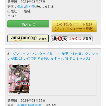
発売日：2024年08月27日
著者：
槻影
,
蒼和伸
,Re:しましま
出版社：一迅社
￥847
購入管理
この作品をアラート登録
(プレミアムユーザー限定)
8：
ダンジョン・バスターズ 5 ～中年男ですが庭にダンジョ
ンが出現したので世界を救います～ (ガルドコミックス)
発売日：2024年08月25日
著者：
蒼和伸
,
篠崎冬馬
,千里GAN