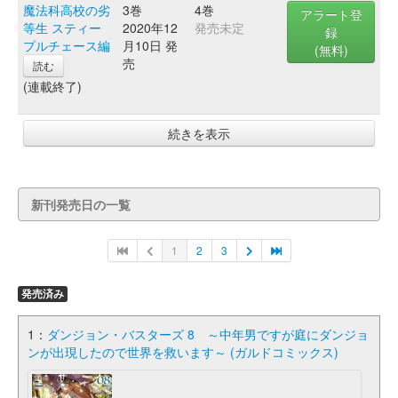
魔法科高校の劣
3巻
4巻
アラート登
等生 スティー
2020年12
発売未定
録
プルチェース編
月10日 発
(無料)
売
読む
(連載終了)
続きを表示
新刊発売日の一覧
1
2
3
発売済み
1：
ダンジョン・バスターズ 8 ～中年男ですが庭にダンジョ
ンが出現したので世界を救います～ (ガルドコミックス)