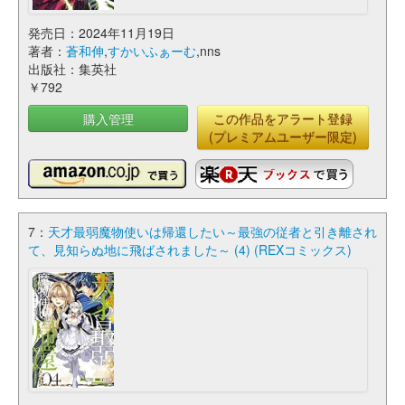
発売日：2024年11月19日
著者：
蒼和伸
,
すかいふぁーむ
,nns
出版社：集英社
￥792
購入管理
この作品をアラート登録
(プレミアムユーザー限定)
7：
天才最弱魔物使いは帰還したい～最強の従者と引き離され
て、見知らぬ地に飛ばされました～ (4) (REXコミックス)