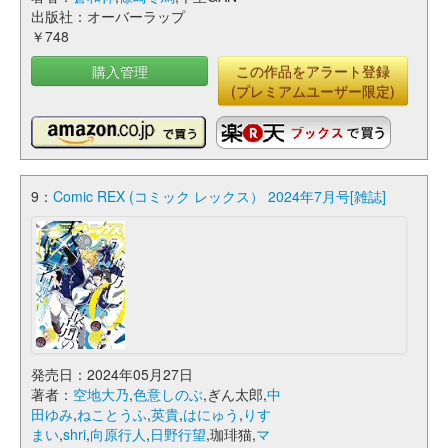
出版社：オーバーラップ
￥748
購入管理
この作品をアラート登録
(プレミアムユーザー限定)
9：
Comic REX (コミック レックス） 2024年7月号[雑誌]
発売日：2024年05月27日
著者：
空地大乃
,
色意しのぶ
,ぎん太郎,
中
田ゆみ
,
ねことうふ
,
英貴
,
はにゅう
,
りす
まい
,
shri
,
向原行人
,
日野行望
,珈琲猫,
マ