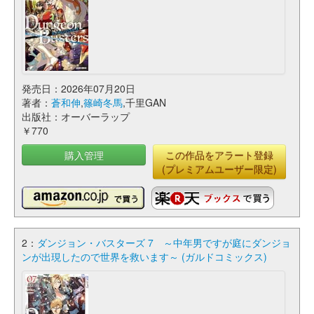
発売日：2026年07月20日
著者：
蒼和伸
,
篠崎冬馬
,千里GAN
出版社：オーバーラップ
￥770
購入管理
この作品をアラート登録
(プレミアムユーザー限定)
2：
ダンジョン・バスターズ 7 ～中年男ですが庭にダンジョ
ンが出現したので世界を救います～ (ガルドコミックス)