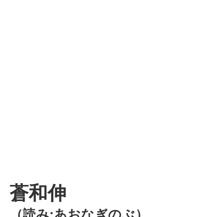
蒼和伸
（読み:あおなぎのぶ）