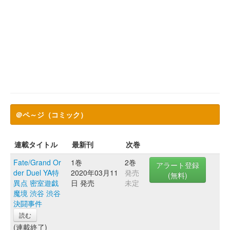
＠ペ～ジ（コミック）
連載タイトル
最新刊
次巻
Fate/Grand Or
1巻
2巻
アラート登録
der Duel YA特
2020年03月11
発売
(無料)
異点 密室遊戯
日 発売
未定
魔境 渋谷 渋谷
決闘事件
読む
(連載終了)