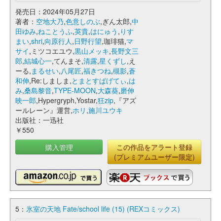
発売日：2024年05月27日
著者：
空地大乃
,
色意しのぶ
,ぎん太郎,
中
田ゆみ
,
ねことうふ
,
英貴
,
はにゅう
,
りす
まい
,
shri
,
向原行人
,
日野行望
,珈琲猫,
マ
サイ
,ミツコエユウ,
黒山メッキ
,
長野文三
郎
,
結城心一
,てんまそ,
清露
,
星くずし
,え
ーる,
まるせい
,
八尾匠
,
福きつね
,
槻影
,
蒼
和伸
,Re:しましま,
とまとすぱげてぃ
,
は
み
,
桑島黎音
,
TYPE-MOON
,
大森葵
,
磨伸
映一郎
,Hypergryph,Yostar,
狂zip
,『アズ
ールレーン』運営,
ホリ
,
施川ユウキ
出版社：一迅社
￥550
購入管理
この作品をアラート登録
(プレミアムユーザー限定)
5：
氷室の天地 Fate/school life (15) (REXコミックス)