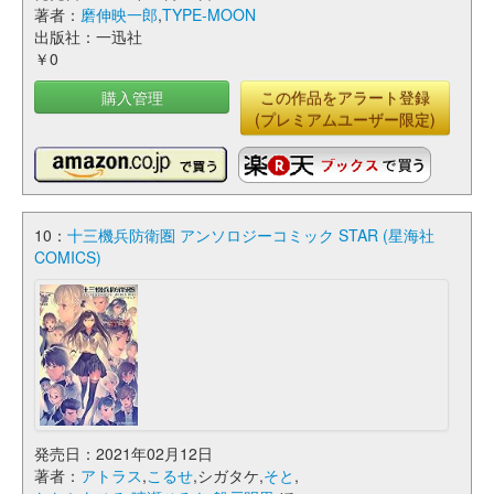
著者：
磨伸映一郎
,
TYPE-MOON
出版社：一迅社
￥0
購入管理
この作品をアラート登録
(プレミアムユーザー限定)
10：
十三機兵防衛圏 アンソロジーコミック STAR (星海社
COMICS)
発売日：2021年02月12日
著者：
アトラス
,
こるせ
,シガタケ,
そと
,