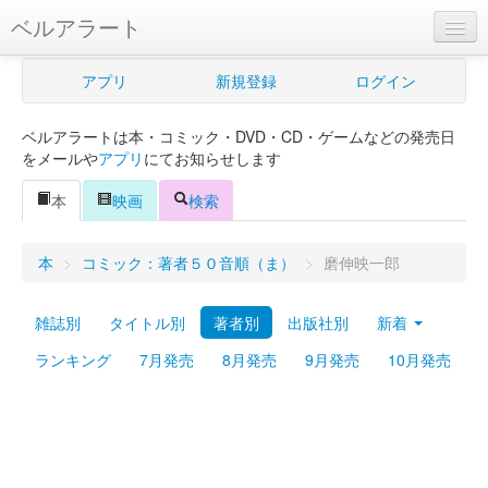
ベルアラート
ベルアラートとは
アプリ
新規登録
ログイン
ヘルプ
ベルアラートは本・コミック・DVD・CD・ゲームなどの発売日
新規登録
をメールや
アプリ
にてお知らせします
ログイン
本
映画
検索
Myカレンダー
本
>
コミック：著者５０音順（ま）
>
磨伸映一郎
購入管理
雑誌別
タイトル別
著者別
出版社別
新着
Myシェルフ
ランキング
7月発売
8月発売
9月発売
10月発売
プレミアム