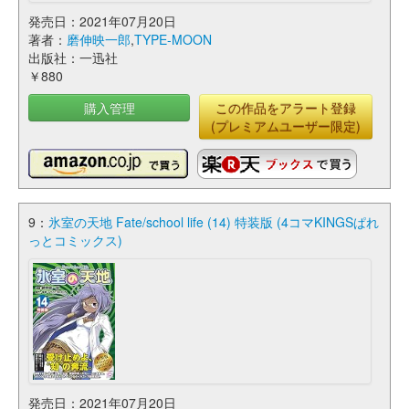
発売日：2021年07月20日
著者：
磨伸映一郎
,
TYPE-MOON
出版社：一迅社
￥880
購入管理
この作品をアラート登録
(プレミアムユーザー限定)
9：
氷室の天地 Fate/school life (14) 特装版 (4コマKINGSぱれ
っとコミックス)
発売日：2021年07月20日