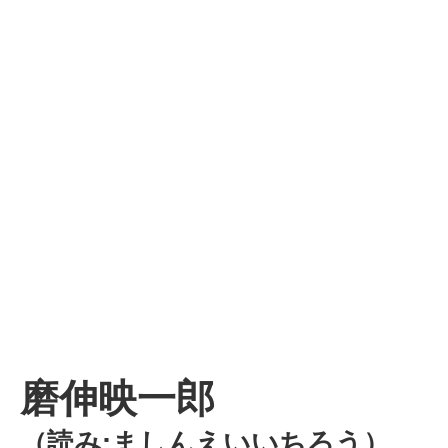
磨伸映一郎
（読み:ましんえいいちろう）