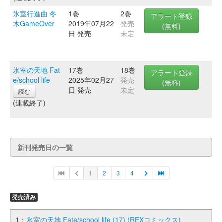
氷室行進曲 冬
1巻
2巻
アラート登録
木GameOver
2019年07月22
発売
(無料)
日 発売
未定
氷室の天地 Fat
17巻
18巻
アラート登録
e/school life
2025年02月27
発売
(無料)
日 発売
未定
読む
(連載終了)
新刊発売日の一覧
1
2
3
4
発売済み
1：
氷室の天地 Fate/school life (17) (REXコミックス)