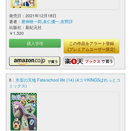
発売日：2021年12月18日
著者：
磨伸映一郎
,
泉仁優一
,
友野詳
出版社：新紀元社
￥1,320
購入管理
この作品をアラート登録
(プレミアムユーザー限定)
8：
氷室の天地 Fate/school life (14) (4コマKINGSぱれっとコ
ミックス)