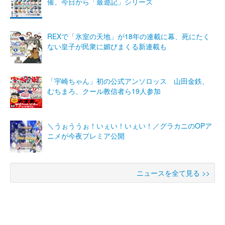
催、今日から「最遊記」シリーズ
REXで「氷室の天地」が18年の連載に幕、死にたく
ない皇子が民衆に媚びまくる新連載も
「宇崎ちゃん」初の公式アンソロッス 山田金鉄、
むちまろ、クール教信者ら19人参加
＼うぉううぉ！いぇい！いぇい！／グラカニのOPア
ニメが今夜プレミア公開
ニュースを全て見る >>