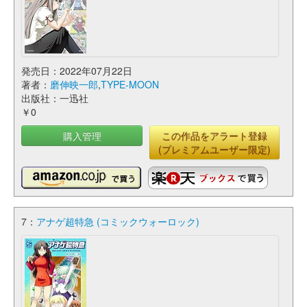
発売日：2022年07月22日
著者：
磨伸映一郎
,
TYPE-MOON
出版社：一迅社
￥0
購入管理
この作品をアラート登録
(プレミアムユーザー限定)
7：
アナゲ超特急 (コミックウォーロック)