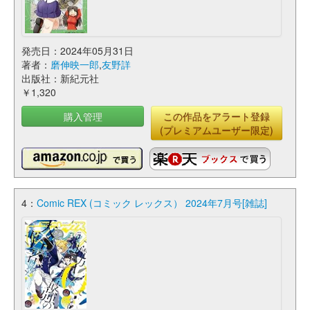
発売日：2024年05月31日
著者：
磨伸映一郎
,
友野詳
出版社：新紀元社
￥1,320
購入管理
この作品をアラート登録
(プレミアムユーザー限定)
4：
Comic REX (コミック レックス） 2024年7月号[雑誌]