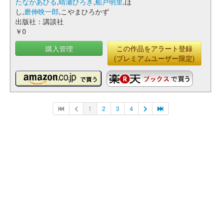
たなかあひる
,
晴瀬ひろき
,
船戸明里
,ほ
し,
磨伸映一郎
,こやまひろかず
出版社：講談社
￥0
購入管理
この作品をアラート登録
(プレミアムユーザー限定)
1
2
3
4