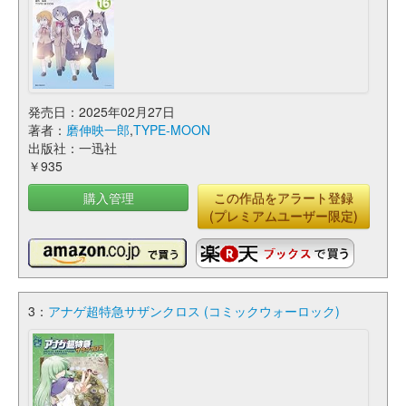
発売日：2025年02月27日
著者：
磨伸映一郎
,
TYPE-MOON
出版社：一迅社
￥935
購入管理
この作品をアラート登録
(プレミアムユーザー限定)
3：
アナゲ超特急サザンクロス (コミックウォーロック)