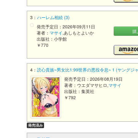
3：
ハーレム相続 (3)
発売予定日：2026年09月11日
購
著者：
マサイ
,あしもとよいか
出版社：小学館
￥770
4：
読心貴族~男女比1:99世界の悪役令息~ 1 (ヤング
発売予定日：2026年08月19日
著者：ウエダマサヒロ,
マサイ
出版社：集英社
￥792
発売済み