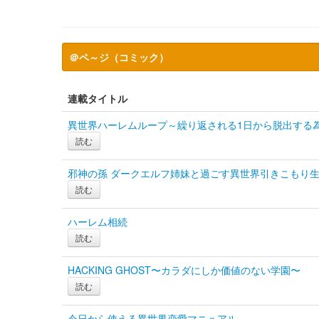
＠ペ～ジ（コミック）
連載タイトル
異世界ハーレムループ～繰り返される1日から脱出する
読む
邪神の孫 ダークエルフ姉妹と過ごす異世界引きこもり
読む
ハーレム相続
読む
HACKING GHOST〜カラダにしか価値のない学園〜
読む
今日から使える異世界恋愛マニュアル