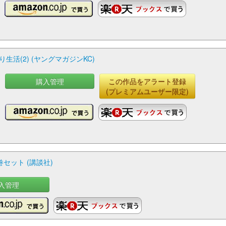
活(2) (ヤングマガジンKC)
購入管理
この作品をアラート登録
(プレミアムユーザー限定)
巻セット (講談社)
入管理