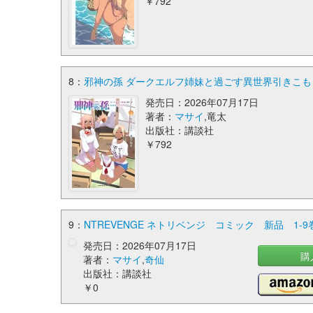
￥792
8：
邪神の孫 ダークエルフ姉妹と過ごす異世界引きこもり生
発売日：2026年07月17日
著者：
マサイ
,竜太
出版社：講談社
￥792
9：
NTREVENGE ネトリベンジ コミック 新品 1-9
発売日：2026年07月17日
購
著者：
マサイ
,
奇仙
出版社：講談社
￥0