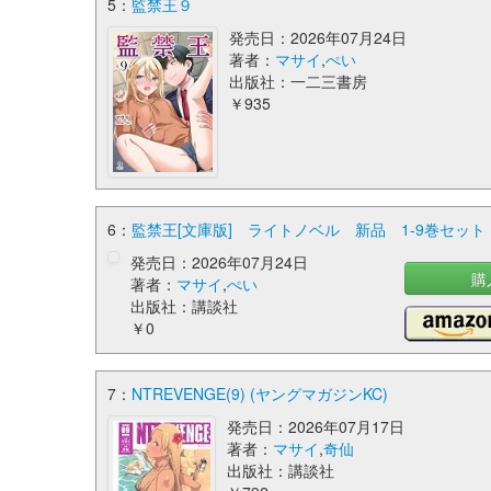
5：
監禁王９
発売日：2026年07月24日
著者：
マサイ
,
ぺい
出版社：一二三書房
￥935
6：
監禁王[文庫版] ライトノベル 新品 1-9巻セット 
発売日：2026年07月24日
購
著者：
マサイ
,
ぺい
出版社：講談社
￥0
7：
NTREVENGE(9) (ヤングマガジンKC)
発売日：2026年07月17日
著者：
マサイ
,
奇仙
出版社：講談社