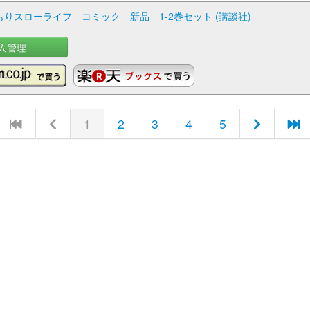
りスローライフ コミック 新品 1-2巻セット (講談社)
入管理
1
2
3
4
5