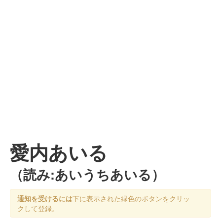
愛内あいる
（読み:あいうちあいる）
通知を受けるには
下に表示された緑色のボタンをクリッ
クして登録。