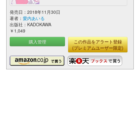
発売日：2018年11月30日
著者：
愛内あいる
出版社：KADOKAWA
￥1,049
購入管理
この作品をアラート登録
(プレミアムユーザー限定)