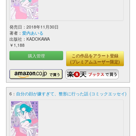
発売日：2018年11月30日
著者：
愛内あいる
出版社：KADOKAWA
￥1,188
購入管理
この作品をアラート登録
(プレミアムユーザー限定)
6：
自分の顔が嫌すぎて、整形に行った話 (コミックエッセイ)