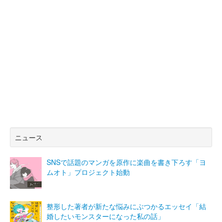
ニュース
SNSで話題のマンガを原作に楽曲を書き下ろす「ヨ
ムオト」プロジェクト始動
整形した著者が新たな悩みにぶつかるエッセイ「結
婚したいモンスターになった私の話」