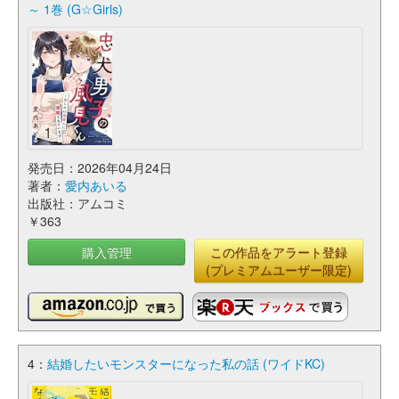
～ 1巻 (G☆Girls)
発売日：2026年04月24日
著者：
愛内あいる
出版社：アムコミ
￥363
購入管理
この作品をアラート登録
(プレミアムユーザー限定)
4：
結婚したいモンスターになった私の話 (ワイドKC)