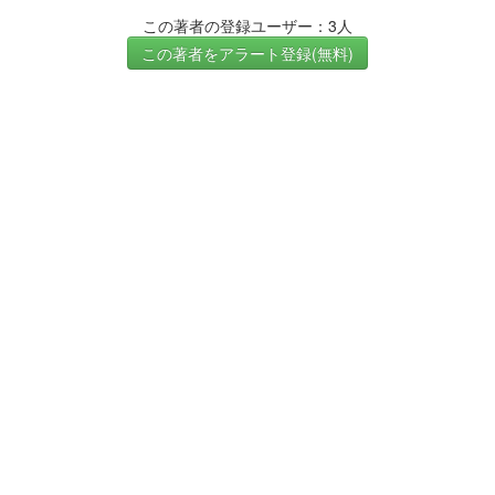
この著者の登録ユーザー：3人
この著者をアラート登録(無料)