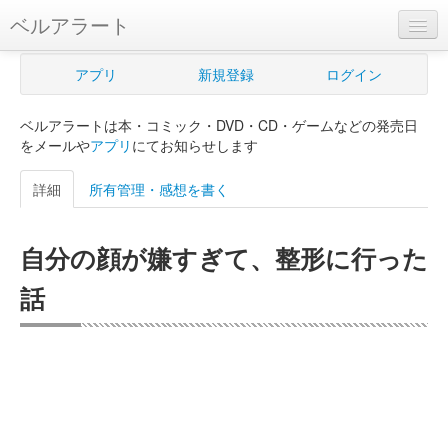
ベルアラート
ベルアラートとは
アプリ
新規登録
ログイン
ヘルプ
ベルアラートは本・コミック・DVD・CD・ゲームなどの発売日
新規登録
をメールや
アプリ
にてお知らせします
ログイン
詳細
所有管理・感想を書く
Myカレンダー
自分の顔が嫌すぎて、整形に行った
購入管理
話
Myシェルフ
プレミアム