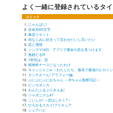
よく一緒に登録されているタイ
コミック
にゃんぱに!
余命3000文字
春恋リセット
幼なじみに好きって言わせたいし言いたい
恋と薄情
シンママ(42)、アプリで運命の恋を見つけます。
無頼だるR
1秒先は、恋
精神科ナースになったわけ
キャンジャニ∞ ～わたしたち、最高で最強のヒロイ
カンナさーん! アラフォー編
ぷにぷにぷにおちゃん ～赤ちゃん観察日記～
ピンカポンカ
わんだふるぷりきゅあ!
ジャポニズム47
こいしか! ～恋はしかく?～
ひろがるスカイ!プリキュア
シェアハピ