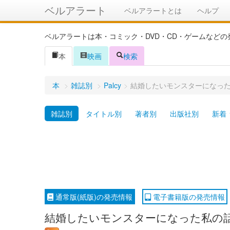
ベルアラート
ベルアラートとは
ヘルプ
ベルアラートは本・コミック・DVD・CD・ゲームなど
本
映画
検索
本
>
雑誌別
>
Palcy
>
結婚したいモンスターになった私
雑誌別
タイトル別
著者別
出版社別
新着
通常版(紙版)の発売情報
電子書籍版の発売情報
結婚したいモンスターになった私の話 