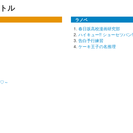
トル
ラノベ
春日坂高校漫画研究部
ハイキュー!! ショーセツバン!
告白予行練習
ケーキ王子の名推理
ン♡～