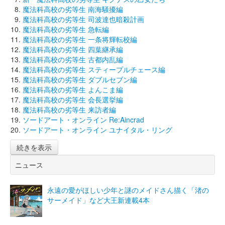
魔法科高校の劣等生 南海騒擾編
魔法科高校の劣等生 司波達也暗殺計画
魔法科高校の劣等生 急転編
魔法科高校の劣等生 一条将輝転校編
魔法科高校の劣等生 四葉継承編
魔法科高校の劣等生 古都内乱編
魔法科高校の劣等生 スティープルチェース編
魔法科高校の劣等生 ダブルセブン編
魔法科高校の劣等生 よんこま編
魔法科高校の劣等生 会長選挙編
魔法科高校の劣等生 来訪者編
ソードアート・オンライン Re:Aincrad
ソードアート・オンライン ユナイタル・リング
続きを表示
ニュース
永遠の愛がほしい少年と謎のメイドさん描く「渚の
サーメイド」など大王新連載4本