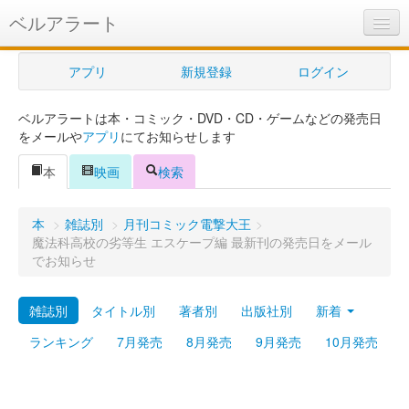
ベルアラート
ベルアラートとは
アプリ
新規登録
ログイン
ヘルプ
ベルアラートは本・コミック・DVD・CD・ゲームなどの発売日
新規登録
をメールや
アプリ
にてお知らせします
ログイン
本
映画
検索
Myカレンダー
本
>
雑誌別
>
月刊コミック電撃大王
>
購入管理
魔法科高校の劣等生 エスケープ編 最新刊の発売日をメール
でお知らせ
Myシェルフ
雑誌別
タイトル別
著者別
出版社別
新着
プレミアム
ランキング
7月発売
8月発売
9月発売
10月発売