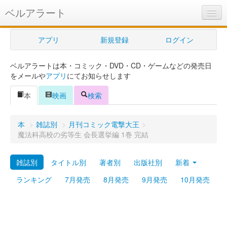
ベルアラート
ベルアラートとは
アプリ
新規登録
ログイン
ヘルプ
ベルアラートは本・コミック・DVD・CD・ゲームなどの発売日
新規登録
をメールや
アプリ
にてお知らせします
ログイン
本
映画
検索
Myカレンダー
本
>
雑誌別
>
月刊コミック電撃大王
>
購入管理
魔法科高校の劣等生 会長選挙編 1巻 完結
Myシェルフ
雑誌別
タイトル別
著者別
出版社別
新着
プレミアム
ランキング
7月発売
8月発売
9月発売
10月発売