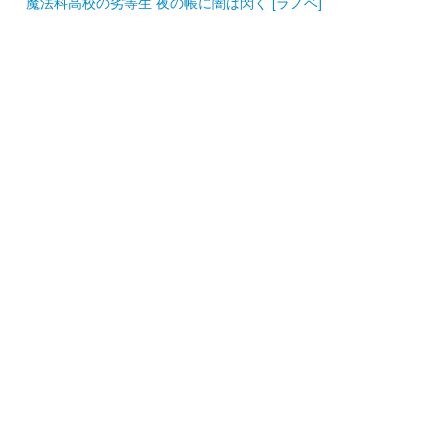
魔法科高校の劣等生 夜の帳に闇は閃く [ラノベ]