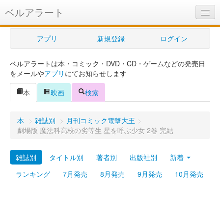
ベルアラート
ベルアラートとは
アプリ
新規登録
ログイン
ヘルプ
ベルアラートは本・コミック・DVD・CD・ゲームなどの発売日
新規登録
をメールや
アプリ
にてお知らせします
ログイン
本
映画
検索
Myカレンダー
本
>
雑誌別
>
月刊コミック電撃大王
>
購入管理
劇場版 魔法科高校の劣等生 星を呼ぶ少女 2巻 完結
Myシェルフ
雑誌別
タイトル別
著者別
出版社別
新着
プレミアム
ランキング
7月発売
8月発売
9月発売
10月発売