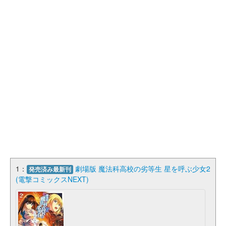
1：
劇場版 魔法科高校の劣等生 星を呼ぶ少女2
発売済み最新刊
(電撃コミックスNEXT)