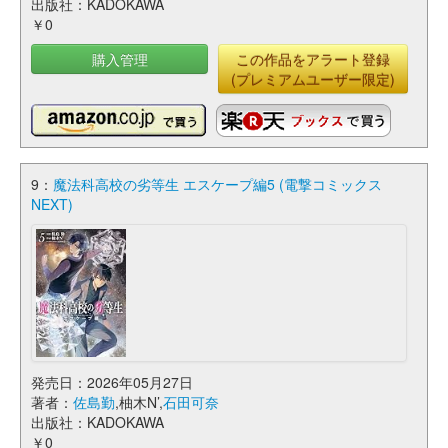
出版社：KADOKAWA
￥0
購入管理
この作品をアラート登録
(プレミアムユーザー限定)
9：
魔法科高校の劣等生 エスケープ編5 (電撃コミックス
NEXT)
発売日：2026年05月27日
著者：
佐島勤
,柚木N’,
石田可奈
出版社：KADOKAWA
￥0