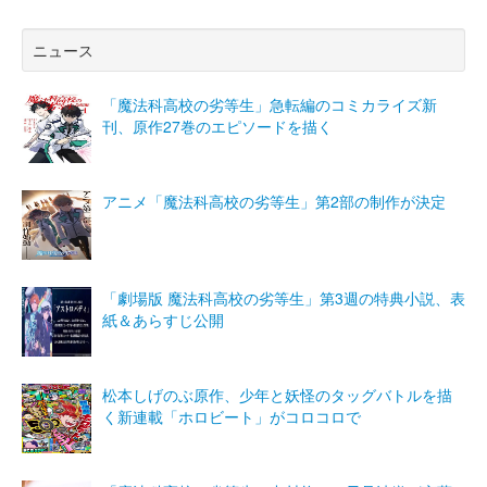
ニュース
「魔法科高校の劣等生」急転編のコミカライズ新
刊、原作27巻のエピソードを描く
アニメ「魔法科高校の劣等生」第2部の制作が決定
「劇場版 魔法科高校の劣等生」第3週の特典小説、表
紙＆あらすじ公開
松本しげのぶ原作、少年と妖怪のタッグバトルを描
く新連載「ホロビート」がコロコロで