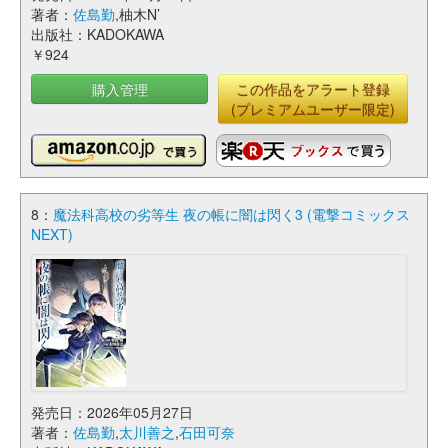
著者：
佐島勤
,柚木N’
出版社：KADOKAWA
￥924
購入管理
この作品をアラート登録
(プレミアムユーザー限定)
8：
魔法科高校の劣等生 夜の帳に闇は閃く3 (電撃コミックス
NEXT)
発売日：2026年05月27日
著者：
佐島勤
,
太川善之
,
石田可奈