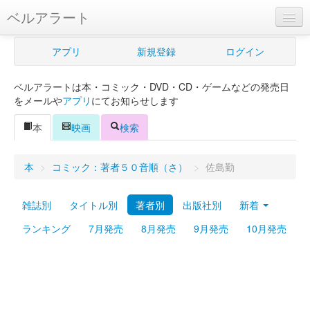
ベルアラート
ベルアラートとは
アプリ
新規登録
ログイン
ヘルプ
ベルアラートは本・コミック・DVD・CD・ゲームなどの発売日
新規登録
をメールや
アプリ
にてお知らせします
ログイン
本
映画
検索
Myカレンダー
本
>
コミック：著者５０音順（さ）
>
佐島勤
購入管理
雑誌別
タイトル別
著者別
出版社別
新着
Myシェルフ
ランキング
7月発売
8月発売
9月発売
10月発売
プレミアム