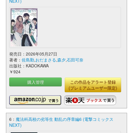
NEXT)
発売日：2026年05月27日
著者：
佐島勤
,
おだまさる
,
森夕
,
石田可奈
出版社：KADOKAWA
￥924
購入管理
この作品をアラート登録
(プレミアムユーザー限定)
6：
魔法科高校の劣等生 動乱の序章編6 (電撃コミックス
NEXT)