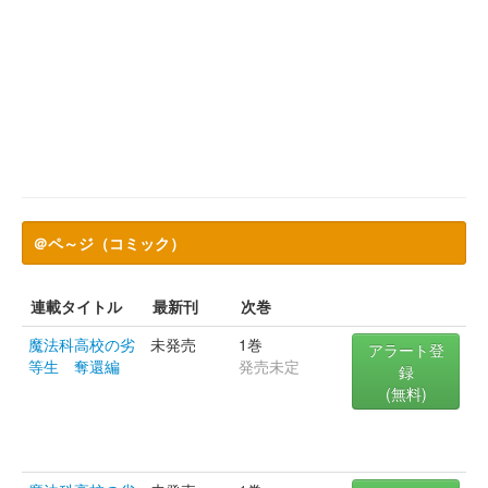
＠ペ～ジ（コミック）
連載タイトル
最新刊
次巻
魔法科高校の劣
未発売
1巻
アラート登
等生 奪還編
発売未定
録
(無料)