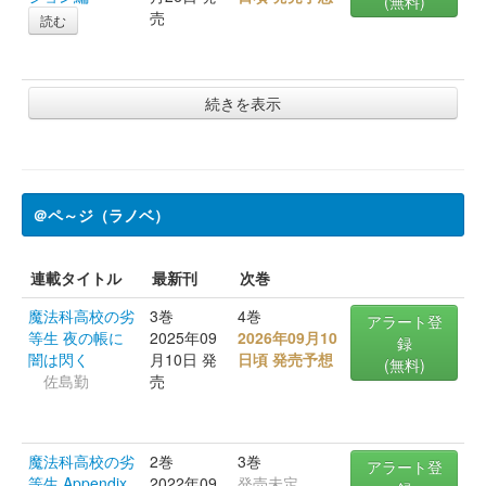
(無料)
売
読む
続きを表示
＠ペ～ジ（ラノベ）
連載タイトル
最新刊
次巻
魔法科高校の劣
3巻
4巻
アラート登
等生 夜の帳に
2025年09
2026年09月10
録
闇は閃く
月10日 発
日頃 発売予想
(無料)
佐島勤
売
魔法科高校の劣
2巻
3巻
アラート登
等生 Appendix
2022年09
発売未定