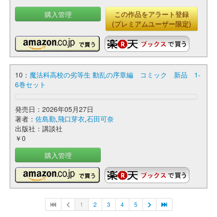
購入管理
この作品をアラート登録
(プレミアムユーザー限定)
10：
魔法科高校の劣等生 動乱の序章編 コミック 新品 1-
6巻セット
発売日：2026年05月27日
著者：
佐島勤
,
飛口芽衣
,
石田可奈
出版社：講談社
￥0
購入管理
1
2
3
4
5