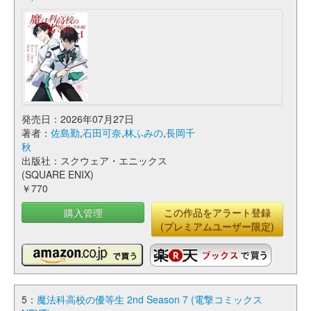
発売日：2026年07月27日
著者：
佐島勤
,
石田可奈
,
林ふみの
,
長岡千
秋
出版社：スクウェア・エニックス
(SQUARE ENIX)
￥770
購入管理
この作品をアラート登録
(プレミアムユーザー限定)
5：
魔法科高校の優等生 2nd Season 7 (電撃コミックス