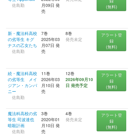
録
佐島勤
月09日 発
(無料)
売
新・魔法科高校
7巻
8巻
アラート登
の劣等生 キグ
2025年03
発売未定
録
ナスの乙女たち
月07日 発
(無料)
佐島勤
売
続・魔法科高校
11巻
12巻
アラート登
の劣等生 メイ
2026年03
2026年09月10
録
ジアン・カンパ
月10日 発
日 発売予定
(無料)
ニー
売
佐島勤
魔法科高校の劣
3巻
4巻
アラート登
等生 司波達也
2020年01
発売未定
録
暗殺計画
月10日 発
(無料)
佐島勤
売