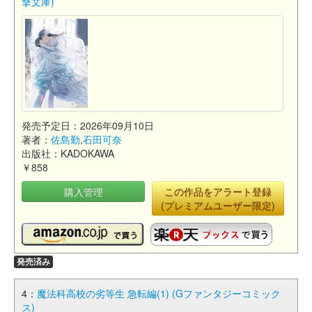
撃文庫)
発売予定日：2026年09月10日
著者：
佐島勤
,
石田可奈
出版社：KADOKAWA
￥858
購入管理
この作品をアラート登録
(プレミアムユーザー限定)
発売済み
4：
魔法科高校の劣等生 急転編(1) (Gファンタジーコミック
ス)