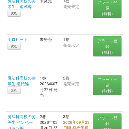
魔法科高校の劣
未発売
1巻
アラート登
等生 追跡編
発売未定
録
読む
(無料)
ホロビート
未発売
1巻
アラート登
発売未定
読む
録
(無料)
魔法科高校の劣
1巻
2巻
アラート登
等生 急転編
2026年07
発売未定
録
月27日 発
読む
(無料)
売
魔法科高校の劣
2巻
3巻
アラート登
等生 インベー
2026年03
2026年09月23
録
ジョン編
月26日 発
日頃 発売予想