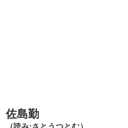
佐島勤
（読み:さとうつとむ）