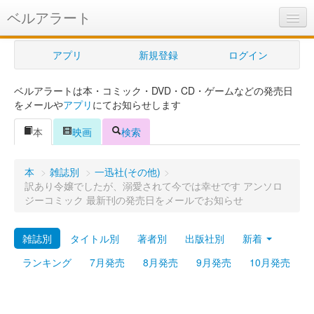
ベルアラート
ベルアラートとは
アプリ
新規登録
ログイン
ヘルプ
ベルアラートは本・コミック・DVD・CD・ゲームなどの発売日
新規登録
をメールや
アプリ
にてお知らせします
ログイン
本
映画
検索
Myカレンダー
本
>
雑誌別
>
一迅社(その他)
>
購入管理
訳あり令嬢でしたが、溺愛されて今では幸せです アンソロ
ジーコミック 最新刊の発売日をメールでお知らせ
Myシェルフ
雑誌別
タイトル別
著者別
出版社別
新着
プレミアム
ランキング
7月発売
8月発売
9月発売
10月発売