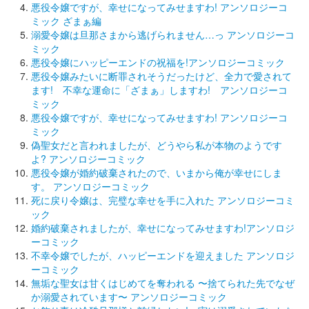
悪役令嬢ですが、幸せになってみせますわ! アンソロジーコ
ミック ざまぁ編
溺愛令嬢は旦那さまから逃げられません…っ アンソロジーコ
ミック
悪役令嬢にハッピーエンドの祝福を!アンソロジーコミック
悪役令嬢みたいに断罪されそうだったけど、全力で愛されて
ます! 不幸な運命に「ざまぁ」しますわ! アンソロジーコ
ミック
悪役令嬢ですが、幸せになってみせますわ! アンソロジーコ
ミック
偽聖女だと言われましたが、どうやら私が本物のようです
よ? アンソロジーコミック
悪役令嬢が婚約破棄されたので、いまから俺が幸せにしま
す。 アンソロジーコミック
死に戻り令嬢は、完璧な幸せを手に入れた アンソロジーコミ
ック
婚約破棄されましたが、幸せになってみせますわ!アンソロジ
ーコミック
不幸令嬢でしたが、ハッピーエンドを迎えました アンソロジ
ーコミック
無垢な聖女は甘くはじめてを奪われる 〜捨てられた先でなぜ
か溺愛されています〜 アンソロジーコミック