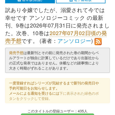
訳あり令嬢でしたが、溺愛されて今では
幸せです アンソロジーコミック の最新
刊、9巻は2026年07月31日に発売されまし
た。次巻、10巻は
2027年07月02日頃の発
売予想
です。 (著者：
アンソロジー
)
発売予想
は最新刊とその前に発売された巻の期間からベ
ルアラートが独自に計算しているだけであり出版社から
の正式な発表ではありません。休載などの諸事情により
大きく時期がずれることがあります。
一度登録すればシリーズが完結するまで新刊の発売日や
予約可能日をお知らせします。
メールによる通知を受けるには
下に表示された緑色のボ
タンをクリックして登録。
このタイトルの登録ユーザー：435人