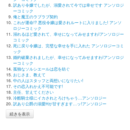
訳あり令嬢でしたが、溺愛されて今では幸せです アンソロジ
ーコミック
俺と魔王のラブラブ契約
これが運命!? 悪役令嬢は愛されルートに入りました! アンソ
ロジーコミック
溺れるほど愛されて、幸せになってみせますわ!アンソロジー
コミック
死に戻り令嬢は、完璧な幸せを手に入れた アンソロジーコミ
ック
婚約破棄されましたが、幸せになってみせますわ!アンソロジ
ーコミック
孤独なソルシエールは恋を紡ぐ
おじさま、教えて
中の人はスタッフと両想いになりたい!
その恋入れかえ不可能です!
主任、甘えてください
冷酷騎士様にイカされとろけちゃう…アンソロジー
訳あり公爵の溺愛Hが甘すぎます…ッ!アンソロジー
続きを表示