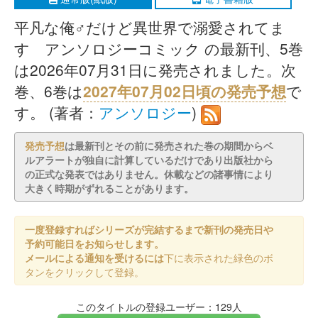
平凡な俺♂だけど異世界で溺愛されてま
す アンソロジーコミック の最新刊、5巻
は2026年07月31日に発売されました。次
巻、6巻は
2027年07月02日頃の発売予想
で
す。 (著者：
アンソロジー
)
発売予想
は最新刊とその前に発売された巻の期間からベ
ルアラートが独自に計算しているだけであり出版社から
の正式な発表ではありません。休載などの諸事情により
大きく時期がずれることがあります。
一度登録すればシリーズが完結するまで新刊の発売日や
予約可能日をお知らせします。
メールによる通知を受けるには
下に表示された緑色のボ
タンをクリックして登録。
このタイトルの登録ユーザー：129人