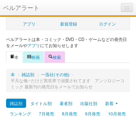
ベルアラート
ベルアラートとは
アプリ
新規登録
ログイン
ヘルプ
ベルアラートは本・コミック・DVD・CD・ゲームなどの発売日
新規登録
をメールや
アプリ
にてお知らせします
ログイン
本
映画
検索
Myカレンダー
本
>
雑誌別
>
一迅社(その他)
>
購入管理
平凡な俺♂だけど異世界で溺愛されてます アンソロジーコ
ミック 最新刊の発売日をメールでお知らせ
Myシェルフ
雑誌別
タイトル別
著者別
出版社別
新着
プレミアム
ランキング
7月発売
8月発売
9月発売
10月発売