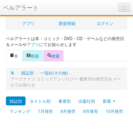
ベルアラート
ベルアラートとは
アプリ
新規登録
ログイン
ヘルプ
ベルアラートは本・コミック・DVD・CD・ゲームなどの発売日
新規登録
をメールや
アプリ
にてお知らせします
ログイン
本
映画
検索
Myカレンダー
本
>
雑誌別
>
一迅社(その他)
>
購入管理
アークナイツ コミックアンソロジー 最新刊の発売日をメー
ルでお知らせ
Myシェルフ
雑誌別
タイトル別
著者別
出版社別
新着
プレミアム
ランキング
7月発売
8月発売
9月発売
10月発売