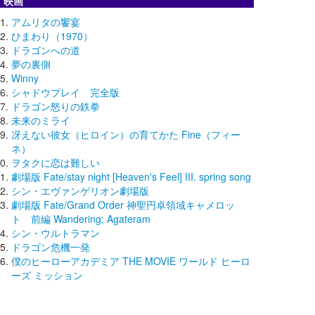
映画
アムリタの饗宴
ひまわり（1970）
ドラゴンへの道
夢の裏側
Winny
シャドウプレイ 完全版
ドラゴン怒りの鉄拳
未来のミライ
冴えない彼女（ヒロイン）の育てかた Fine（フィー
ネ）
ヲタクに恋は難しい
劇場版 Fate/stay night [Heaven's Feel] III. spring song
シン・エヴァンゲリオン劇場版
劇場版 Fate/Grand Order 神聖円卓領域キャメロッ
ト 前編 Wandering; Agateram
シン・ウルトラマン
ドラゴン危機一発
僕のヒーローアカデミア THE MOVIE ワールド ヒーロ
ーズ ミッション