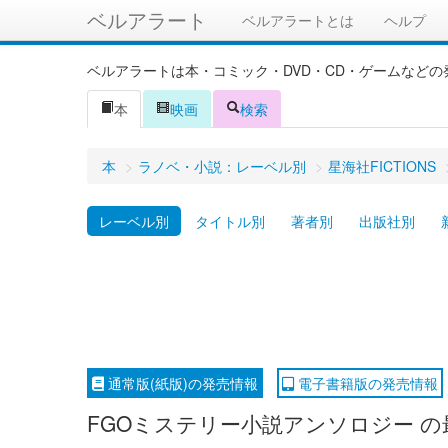
ベルアラート
ベルアラートとは
ヘルプ
ベルアラートは本・コミック・DVD・CD・ゲームなど
本
映画
検索
本
>
ラノベ・小説：レーベル別
>
星海社FICTIONS
レーベル別
タイトル別
著者別
出版社別
通常版(紙版)の発売情報
電子書籍版の発売情報
FGOミステリー小説アンソロジー の