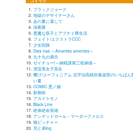
コミック
ブラックジョーク
地獄のデザイナーさん
あの夏に還して
深夜隊
悪魔な双子とアブナイ寮生活
フェイト/エクストラCCC
少女回路
Dies irae ～Amantes amentes～
九十九の満月
ゼイチョー!～納税課第三収納係～
漂流系女子高生
響け!ユーフォニアム 北宇治高校吹奏楽部のいちばん
い夏
COMIC 悪ノ娘
影御前
アカイケモノ
Black Line
絶体絶命英雄
アンデッドガール・マーダーファルス
猫ピッチャー
兄と弟log