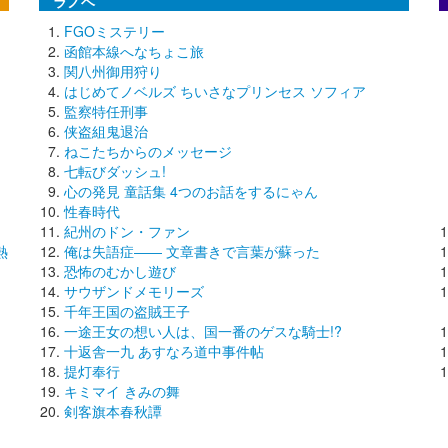
ラノベ
FGOミステリー
函館本線へなちょこ旅
関八州御用狩り
はじめてノベルズ ちいさなプリンセス ソフィア
監察特任刑事
侠盗組鬼退治
ねこたちからのメッセージ
七転びダッシュ!
心の発見 童話集 4つのお話をするにゃん
性春時代
紀州のドン・ファン
熱
俺は失語症―― 文章書きで言葉が蘇った
恐怖のむかし遊び
サウザンドメモリーズ
千年王国の盗賊王子
一途王女の想い人は、国一番のゲスな騎士!?
十返舎一九 あすなろ道中事件帖
提灯奉行
キミマイ きみの舞
剣客旗本春秋譚