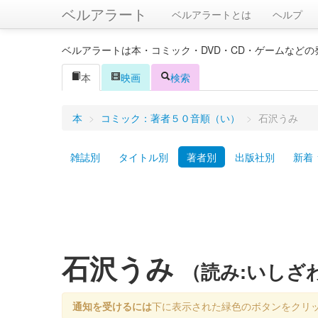
ベルアラート
ベルアラートとは
ヘルプ
ベルアラートは本・コミック・DVD・CD・ゲームなど
本
映画
検索
本
>
コミック：著者５０音順（い）
>
石沢うみ
雑誌別
タイトル別
著者別
出版社別
新着
石沢うみ
（読み:いしざ
通知を受けるには
下に表示された緑色のボタンをクリ