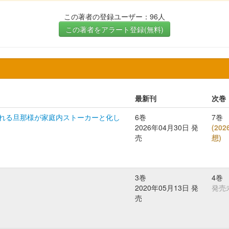
この著者の登録ユーザー：96人
この著者をアラート登録(無料)
最新刊
次巻
れる旦那様が家庭内ストーカーと化し
6巻
7巻
2026年04月30日 発
(
20
売
想
)
3巻
4巻
2020年05月13日 発
発売
売