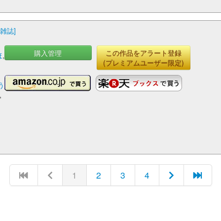
[雑誌]
購入管理
この作品をアラート登録
ほ
,
(プレミアムユーザー限定)
う
,
1
2
3
4