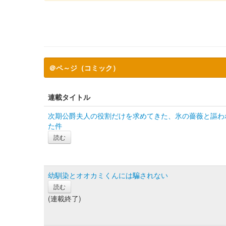
＠ペ～ジ（コミック）
連載タイトル
次期公爵夫人の役割だけを求めてきた、氷の薔薇と謳わ
た件
読む
幼馴染とオオカミくんには騙されない
読む
(連載終了)