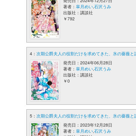
発売日：2024年12月27日
著者：
皐月めい
,
石沢うみ
出版社：講談社
￥792
4：
次期公爵夫人の役割だけを求めてきた、氷の薔薇と謳わ
発売日：2024年06月28日
著者：
皐月めい
,
石沢うみ
出版社：講談社
￥0
5：
次期公爵夫人の役割だけを求めてきた、氷の薔薇と謳
発売日：2023年12月28日
著者：
皐月めい
,
石沢うみ