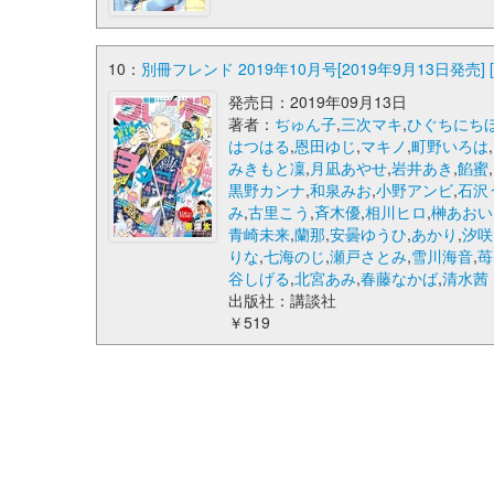
10：
別冊フレンド 2019年10月号[2019年9月13日発売] 
発売日：2019年09月13日
著者：
ぢゅん子
,
三次マキ
,
ひぐちにち
はつはる
,
恩田ゆじ
,
マキノ
,
町野いろは
,
みきもと凜
,
月凪あやせ
,
岩井あき
,
餡蜜
,
黒野カンナ
,
和泉みお
,
小野アンビ
,
石沢
み
,
古里こう
,
斉木優
,
相川ヒロ
,
榊あおい
青崎未来
,
蘭那
,
安曇ゆうひ
,
あかり
,
汐咲
りな
,
七海のじ
,
瀬戸さとみ
,
雪川海音
,
苺
谷しげる
,
北宮あみ
,
春藤なかば
,
清水茜
出版社：講談社
￥519