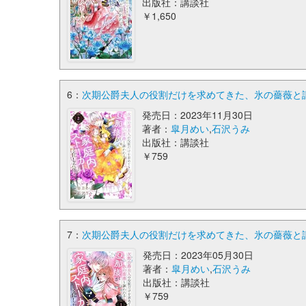
出版社：講談社
￥1,650
6：
次期公爵夫人の役割だけを求めてきた、氷の薔薇と謳わ
発売日：2023年11月30日
著者：
皐月めい
,
石沢うみ
出版社：講談社
￥759
7：
次期公爵夫人の役割だけを求めてきた、氷の薔薇と謳わ
発売日：2023年05月30日
著者：
皐月めい
,
石沢うみ
出版社：講談社
￥759