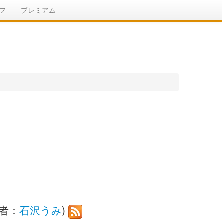
フ
プレミアム
著者：
石沢うみ
)