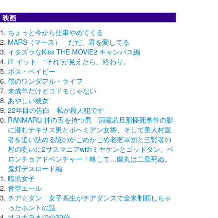
映画
ちょっと今から仕事やめてくる
MARS（マース） ただ、君を愛してる
イタズラなKiss THE MOVIE2 キャンパス編
IT イット “それ”が見えたら、終わり。
ボス・ベイビー
僕のワンダフル・ライフ
未成年だけどコドモじゃない
あやしい彼女
22年目の告白 私が殺人犯です
RANMARU 神の舌を持つ男 酒蔵若旦那怪死事件の影
に潜むテキサス男とボヘミアン女将、そして美人村医
者を追い詰める謎のかごめかごめ老婆軍団と三賢者の
村の呪いに2サスマニアwithミヤケンとゴッドタン、ベ
ロンチョアドベンチャー！略して…蘭丸は二度死ぬ。
鬼灯デスロード編
暗黒女子
青空エール
チア☆ダン 女子高生がチアダンスで全米制覇しちゃ
ったホントの話
サヨナラまでの30分