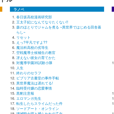
ラノベ
春日坂高校漫画研究部
王太子妃になんてなりたくない!!
森のほとりでジャムを煮る ~異世界ではじめる田舎暮
らし~
リセット
えっ?平凡ですよ??
魔法科高校の劣等生
空戦魔導士候補生の教官
冴えない彼女の育てかた
対魔導学園35試験小隊
人生
終わりのセラフ
ビブリア古書堂の事件手帖
異世界魔法は遅れてる!
臨時受付嬢の恋愛事情
黒豹注意報
エロマンガ先生
転生したらスライムだった件
ソードアート・オンライン
壊滅騎士団と捕らわれの乙女