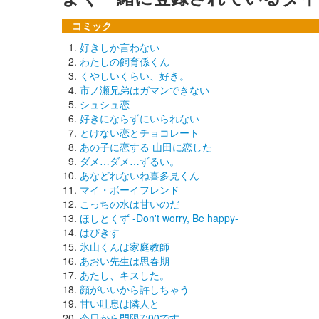
コミック
好きしか言わない
わたしの飼育係くん
くやしいくらい、好き。
市ノ瀬兄弟はガマンできない
シュシュ恋
好きにならずにいられない
とけない恋とチョコレート
あの子に恋する 山田に恋した
ダメ…ダメ…ずるい。
あなどれないね喜多見くん
マイ・ボーイフレンド
こっちの水は甘いのだ
ほしとくず -Don't worry, Be happy-
はぴきす
氷山くんは家庭教師
あおい先生は思春期
あたし、キスした。
顔がいいから許しちゃう
甘い吐息は隣人と
今日から門限7:00です