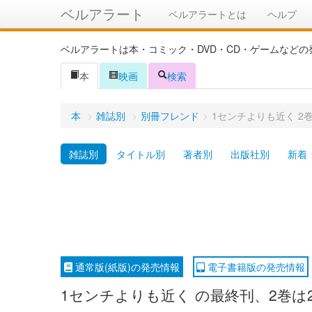
ベルアラート
ベルアラートとは
ヘルプ
ベルアラートは本・コミック・DVD・CD・ゲームなど
本
映画
検索
本
>
雑誌別
>
別冊フレンド
>
1センチよりも近く 2巻
雑誌別
タイトル別
著者別
出版社別
新着
通常版(紙版)の発売情報
電子書籍版の発売情報
1センチよりも近く の最終刊、2巻は2