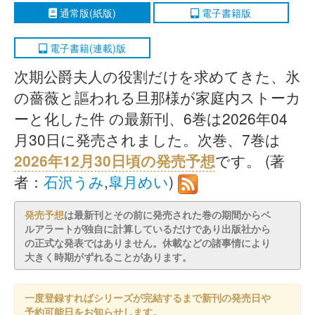
通常版(紙版)
電子書籍版
電子書籍(連載)版
次期公爵夫人の役割だけを求めてきた、氷
の薔薇と謳われる旦那様が家庭内ストーカ
ーと化した件 の最新刊、6巻は2026年04
月30日に発売されました。次巻、7巻は
2026年12月30日頃の発売予想
です。 (著
者：
石沢うみ
,
皐月めい
)
発売予想
は最新刊とその前に発売された巻の期間からベ
ルアラートが独自に計算しているだけであり出版社から
の正式な発表ではありません。休載などの諸事情により
大きく時期がずれることがあります。
一度登録すればシリーズが完結するまで新刊の発売日や
予約可能日をお知らせします。