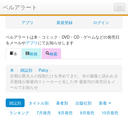
ベルアラート
ベルアラートとは
アプリ
新規登録
ログイン
ヘルプ
ベルアラートは本・コミック・DVD・CD・ゲームなどの発売日
新規登録
をメールや
アプリ
にてお知らせします
ログイン
本
映画
検索
Myカレンダー
本
>
雑誌別
>
Palcy
>
購入管理
次期公爵夫人の役割だけを求めてきた、氷の薔薇と謳われる
旦那様が家庭内ストーカーと化した件 最新刊の発売日をメ
Myシェルフ
ールでお知らせ
プレミアム
雑誌別
タイトル別
著者別
出版社別
新着
ランキング
7月発売
8月発売
9月発売
10月発売