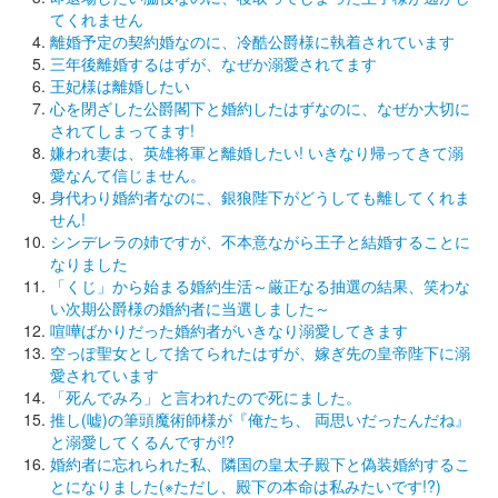
てくれません
離婚予定の契約婚なのに、冷酷公爵様に執着されています
三年後離婚するはずが、なぜか溺愛されてます
王妃様は離婚したい
心を閉ざした公爵閣下と婚約したはずなのに、なぜか大切に
されてしまってます!
嫌われ妻は、英雄将軍と離婚したい! いきなり帰ってきて溺
愛なんて信じません。
身代わり婚約者なのに、銀狼陛下がどうしても離してくれま
せん!
シンデレラの姉ですが、不本意ながら王子と結婚することに
なりました
「くじ」から始まる婚約生活～厳正なる抽選の結果、笑わな
い次期公爵様の婚約者に当選しました～
喧嘩ばかりだった婚約者がいきなり溺愛してきます
空っぽ聖女として捨てられたはずが、嫁ぎ先の皇帝陛下に溺
愛されています
「死んでみろ」と言われたので死にました。
推し(嘘)の筆頭魔術師様が『俺たち、 両思いだったんだね』
と溺愛してくるんですが!?
婚約者に忘れられた私、隣国の皇太子殿下と偽装婚約するこ
とになりました(※ただし、殿下の本命は私みたいです!?)