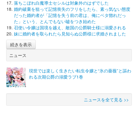
落ちこぼれ白魔導士セシルは対象外のはずでした
婚約破棄を狙って記憶喪失のフリをしたら、素っ気ない態度
だった婚約者が「記憶を失う前の君は、俺にベタ惚れだっ
た」という、とんでもない嘘をつき始めた
召使い令嬢は国境を越え、敵国の公爵騎士様に溺愛される
妹に婚約者を取られたら見知らぬ公爵様に求婚されました
続きを表示
ニュース
現世では楽しく生きたい転生令嬢と“氷の薔薇”と謳わ
れる次期公爵の溺愛ラブ1巻
ニュースを全て見る >>