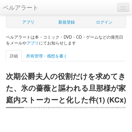
ベルアラート
ベルアラートとは
アプリ
新規登録
ログイン
ヘルプ
ベルアラートは本・コミック・DVD・CD・ゲームなどの発売日
新規登録
をメールや
アプリ
にてお知らせします
ログイン
詳細
所有管理・感想を書く
Myカレンダー
次期公爵夫人の役割だけを求めてき
購入管理
た、氷の薔薇と謳われる旦那様が家
Myシェルフ
庭内ストーカーと化した件(1) (KCx)
プレミアム