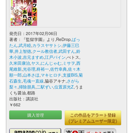
発売日：2017年02月06日
著者：『監獄学園』より,ReDrop,
ばっ
たん
,
武月睦
,
カラスヤサトシ
,
伊藤三巳
華
,
井上智徳
,
クール教信者
,
武田すん
,
鈴
木小波
,
吉元ますめ
,
江戸パイン
,ぺトス,
久米田康治
,
ヤス
,
にんじゃむ
,
ミサヲ
,
西
尾維新
,
光谷理
,
柊裕一
,
佐竹幸典
,
佐々木
順一郎
,
山本さほ
,
マキヒロチ
,
支援BIS
,
菊
石森生
,
毛魂一直線
,脇谷アキナ,
さがら
梨々
,
掃除朋具
,
二駅ずい
,
位置原光Z
,うま
くち醤油,都路
出版社：講談社
￥662
購入管理
この作品をアラート登録
(プレミアムユーザー限定)