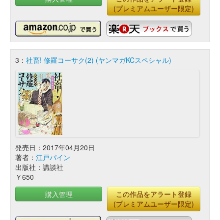
(プレミアムユーザー限定)
3：
社畜! 修羅コーサク(2) (ヤンマガKCスペシャル)
発売日：2017年04月20日
著者：
江戸パイン
出版社：講談社
￥650
購入管理
この作品をアラート登録
(プレミアムユーザー限定)