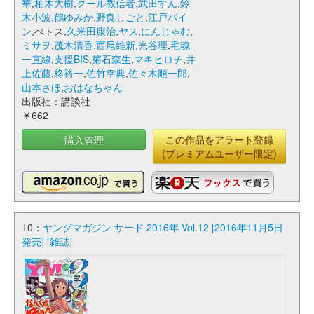
華
,
柏木大樹
,
クール教信者
,
武田すん
,
鈴
木小波
,
鶴ゆみか
,
野良しごと
,
江戸パイ
ン
,ぺトス,
久米田康治
,
ヤス
,
にんじゃむ
,
ミサヲ
,
茂木清香
,
西尾維新
,
光谷理
,
毛魂
一直線
,
支援BIS
,
菊石森生
,
マキヒロチ
,
井
上佐藤
,
柊裕一
,
佐竹幸典
,
佐々木順一郎
,
山本さほ
,
おはなちゃん
出版社：講談社
￥662
購入管理
この作品をアラート登録
(プレミアムユーザー限定)
10：
ヤングマガジン サード 2016年 Vol.12 [2016年11月5日
発売] [雑誌]