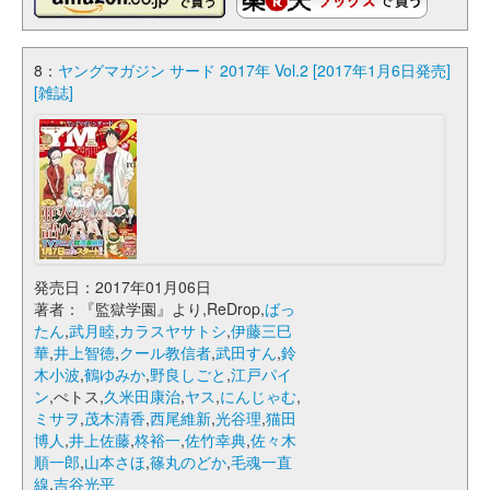
8：
ヤングマガジン サード 2017年 Vol.2 [2017年1月6日発売]
[雑誌]
発売日：2017年01月06日
著者：『監獄学園』より,ReDrop,
ばっ
たん
,
武月睦
,
カラスヤサトシ
,
伊藤三巳
華
,
井上智徳
,
クール教信者
,
武田すん
,
鈴
木小波
,
鶴ゆみか
,
野良しごと
,
江戸パイ
ン
,ぺトス,
久米田康治
,
ヤス
,
にんじゃむ
,
ミサヲ
,
茂木清香
,
西尾維新
,
光谷理
,
猫田
博人
,
井上佐藤
,
柊裕一
,
佐竹幸典
,
佐々木
順一郎
,
山本さほ
,
篠丸のどか
,
毛魂一直
線
,
吉谷光平