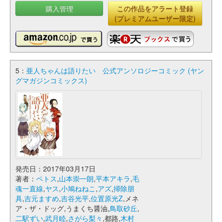
購入管理
この作品をアラート登録
(プレミアムユーザー限定)
5：
亜人ちゃんは語りたい 公式アンソロジーコミック (ヤン
グマガジンコミックス)
発売日：2017年03月17日
著者：
ペトス
,
山本崇一朗
,
平本アキラ
,
毛
魂一直線
,
ヤス
,
小鳩ねねこ
,
アズ
,
掃除朋
具
,
吉元ますめ
,
吉谷光平
,
位置原光Z
,メネ
ア・ザ・ドッグ,うまくち醤油,
鳥取砂丘
,
二駅ずい
,
武月睦
,
さがら梨々
,都路,
木村