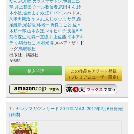
たん
,
武月睦
,
カラスヤサトシ
,
伊藤三巳
華
,
井上智徳
,
クール教信者
,
武田すん
,
鈴
木小波
,
吉元ますめ
,
江戸パイン
,ぺトス,
久米田康治
,
ヤス
,
にんじゃむ
,
ミサヲ
,
西
尾維新
,
光谷理
,
柊裕一
,
野良しごと
,
佐々
木順一郎
,
山本さほ
,
マキヒロチ
,
支援BIS
,
菊石森生
,
毛魂一直線
,
井上佐藤
,
平本アキ
ラ
,
小鳩ねねこ
,
木村光博
,メネア・ザ・ド
ッグ,
鳥取砂丘
出版社：講談社
￥662
購入管理
この作品をアラート登録
(プレミアムユーザー限定)
7：
ヤングマガジン サード 2017年 Vol.3 [2017年2月6日発売]
[雑誌]