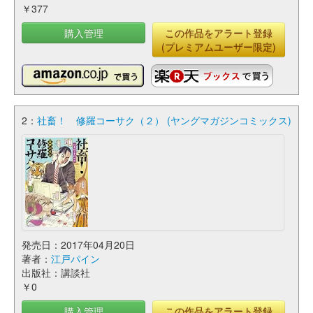
￥377
購入管理
この作品をアラート登録
(プレミアムユーザー限定)
2：
社畜！ 修羅コーサク（２） (ヤングマガジンコミックス)
発売日：2017年04月20日
著者：
江戸パイン
出版社：講談社
￥0
購入管理
この作品をアラート登録