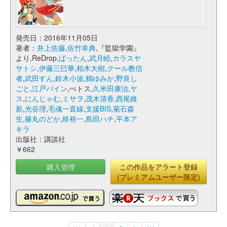
発売日：2016年11月05日
著者：
井上佐藤
,
佐竹幸典
,『監獄学園』
より,ReDrop,
ばったん
,
武月睦
,
カラスヤ
サトシ
,
伊藤三巳華
,
柏木大樹
,
クール教信
者
,
武田すん
,
鈴木小波
,
鶴ゆみか
,
野良し
ごと
,
江戸パイン
,ぺトス,
久米田康治
,
ヤ
ス
,
にんじゃむ
,
ミサヲ
,
茂木清香
,
西尾維
新
,
光谷理
,
毛魂一直線
,
支援BIS
,
菊石森
生
,
篠丸のどか
,
柊裕一
,
島田ハチ
,
平本ア
キラ
出版社：講談社
￥662
購入管理
この作品をアラート登録
(プレミアムユーザー限定)