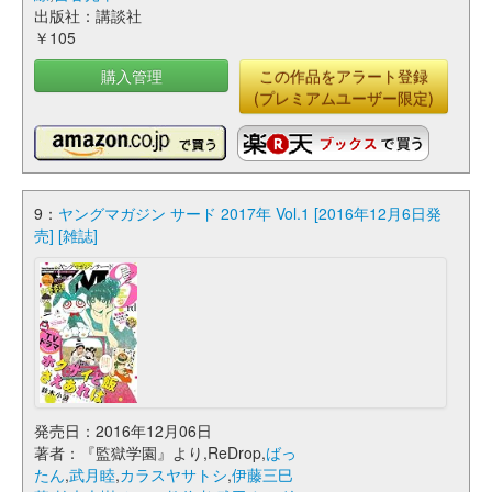
出版社：講談社
￥105
購入管理
この作品をアラート登録
(プレミアムユーザー限定)
9：
ヤングマガジン サード 2017年 Vol.1 [2016年12月6日発
売] [雑誌]
発売日：2016年12月06日
著者：『監獄学園』より,ReDrop,
ばっ
たん
,
武月睦
,
カラスヤサトシ
,
伊藤三巳