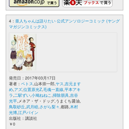
4：
亜人ちゃんは語りたい 公式アンソロジーコミック (ヤング
マガジンコミックス)
発売日：2017年03月17日
著者：
ペトス
,山本崇一郎,
ヤス
,
吉元ます
め
,
アズ
,
位置原光Z
,
毛魂一直線
,
平本アキ
ラ
,
二駅ずい
,
小鳩ねねこ
,
掃除朋具
,
吉谷
光平
,メネア・ザ・ドッグ,うまくち醤油,
鳥取砂丘
,
武月睦
,
さがら梨々
,都路,
木村
光博
,
江戸パイン
出版社：講談社
￥0