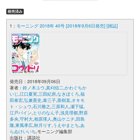
発売済み
1：
モーニング 2018年 40号 [2018年9月6日発売] [雑誌]
発売日：2018年09月06日
著者：
鈴ノ木ユウ
,
真刈信二
,
かわぐちか
いじ
,
江口夏実
,
三田紀房
,
なきぼくろ
,
福
田泰宏
,
弘兼憲史
,
泰三子
,
亜樹直
,
オキモ
ト・シュウ
,
石川雅之
,
三原和人
,
瀬下猛
,
江戸パイン
,
とりのなん子
,
浅見理都
,
野原
多央
,
守村大
,
相原瑛人
,
奥山ケニチ
,
田島
隆
,
東風孝広
,
秋月りす
,
うえやまとち
,
あ
らゐけいいち
,モーニング編集部
出版社：講談社