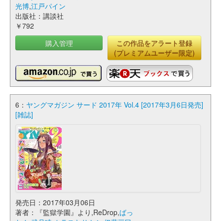
光博
,
江戸パイン
出版社：講談社
￥792
購入管理
この作品をアラート登録
(プレミアムユーザー限定)
6：
ヤングマガジン サード 2017年 Vol.4 [2017年3月6日発売]
[雑誌]
発売日：2017年03月06日
著者：『監獄学園』より,ReDrop,
ばっ