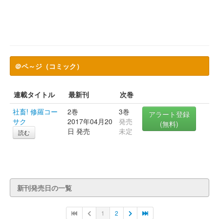
＠ペ～ジ（コミック）
連載タイトル
最新刊
次巻
社畜! 修羅コー
2巻
3巻
アラート登録
サク
2017年04月20
発売
(無料)
日 発売
未定
読む
新刊発売日の一覧
1
2