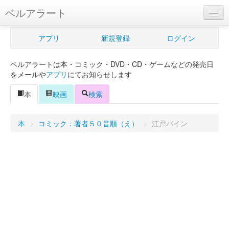
ベルアラート
ベルアラートとは
アプリ
新規登録
ログイン
ヘルプ
ベルアラートは本・コミック・DVD・CD・ゲームなどの発売日
新規登録
をメールや
アプリ
にてお知らせします
ログイン
本
映画
検索
Myカレンダー
本
>
コミック：著者５０音順（え）
>
江戸パイン
購入管理
Myシェルフ
プレミアム