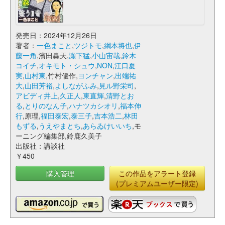
発売日：2024年12月26日
著者：
一色まこと
,
ツジトモ
,
綱本将也
,
伊
藤一角
,濱田轟天,
瀬下猛
,
小山宙哉
,
鈴木
コイチ
,
オキモト・シュウ
,
NON
,
江口夏
実
,
山村東
,竹村優作,
ヨンチャン
,
出端祐
大
,
山田芳裕
,
よしながふみ
,
見ル野栄司
,
アビディ井上
,
久正人
,
東直輝
,
清野とお
る
,
とりのなん子
,
ハナツカシオリ
,
福本伸
行
,原理,
福田泰宏
,
泰三子
,
吉本浩二
,
林田
もずる
,
うえやまとち
,
あらゐけいいち
,モ
ーニング編集部,鈴鹿久美子
出版社：講談社
￥450
購入管理
この作品をアラート登録
(プレミアムユーザー限定)