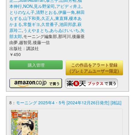
正二
,
JuanAlbarran
,
泰三子
,
山田芳裕
,
福
本伸行
,
NON
,
見ル野栄司
,
アビディ井上
,
とりのなん子
,
清野とおる
,
伊藤一角
,
林田
もずる
,
山下和美
,
久正人
,
東直輝
,
榎本あ
かまる
,
常盤ギヨ
,
久世番子
,
池田邦彦
,
萩
原玲二
,
うえやまとち
,
あらゐけいいち
,
矢
部太郎
,モーニング編集部,那珂川,後藤亜
由夢,越智晃,後藤一信
出版社：講談社
￥450
購入管理
この作品をアラート登録
(プレミアムユーザー限定)
8：
モーニング 2025年4・5号 [2024年12月26日発売] [雑誌]