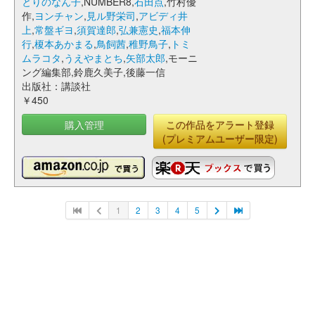
とりのなん子
,NUMBER8,
石田点
,竹村優
作,
ヨンチャン
,
見ル野栄司
,
アビディ井
上
,
常盤ギヨ
,
須賀達郎
,
弘兼憲史
,
福本伸
行
,
榎本あかまる
,
鳥飼茜
,
稚野鳥子
,
トミ
ムラコタ
,
うえやまとち
,
矢部太郎
,モーニ
ング編集部,鈴鹿久美子,後藤一信
出版社：講談社
￥450
購入管理
この作品をアラート登録
(プレミアムユーザー限定)
1
2
3
4
5