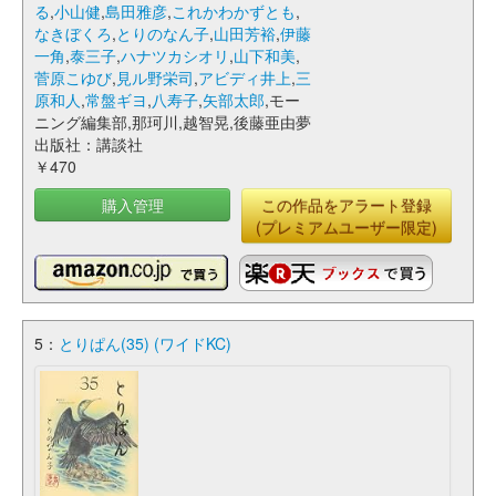
る
,
小山健
,
島田雅彦
,
これかわかずとも
,
なきぼくろ
,
とりのなん子
,
山田芳裕
,
伊藤
一角
,
泰三子
,
ハナツカシオリ
,
山下和美
,
菅原こゆび
,
見ル野栄司
,
アビディ井上
,
三
原和人
,
常盤ギヨ
,
八寿子
,
矢部太郎
,モー
ニング編集部,那珂川,越智晃,後藤亜由夢
出版社：講談社
￥470
購入管理
この作品をアラート登録
(プレミアムユーザー限定)
5：
とりぱん(35) (ワイドKC)