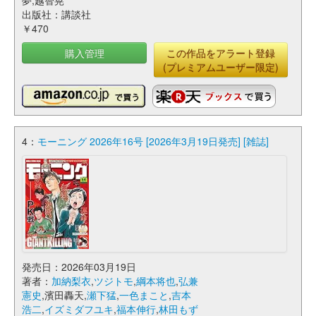
夢,越智晃
出版社：講談社
￥470
購入管理
この作品をアラート登録
(プレミアムユーザー限定)
4：
モーニング 2026年16号 [2026年3月19日発売] [雑誌]
発売日：2026年03月19日
著者：
加納梨衣
,
ツジトモ
,
綱本将也
,
弘兼
憲史
,濱田轟天,
瀬下猛
,
一色まこと
,
吉本
浩二
,
イズミダフユキ
,
福本伸行
,
林田もず