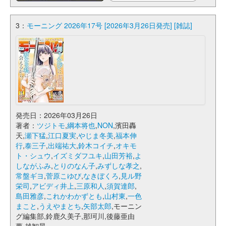
3：
モーニング 2026年17号 [2026年3月26日発売] [雑誌]
発売日：2026年03月26日
著者：
ツジトモ
,
綱本将也
,
NON
,濱田轟
天,
瀬下猛
,
江口夏実
,
やじま冬美
,
福本伸
行
,
泰三子
,
出端祐大
,
鈴木コイチ
,
オキモ
ト・シュウ
,
イズミダフユキ
,
山田芳裕
,
よ
しながふみ
,
とりのなん子
,
みずしな孝之
,
常盤ギヨ
,
菅原こゆび
,
なきぼくろ
,
見ル野
栄司
,
アビディ井上
,
三原和人
,
須賀達郎
,
島田雅彦
,
これかわかずとも
,
山村東
,
一色
まこと
,
うえやまとち
,
矢部太郎
,モーニン
グ編集部,鈴鹿久美子,那珂川,後藤亜由