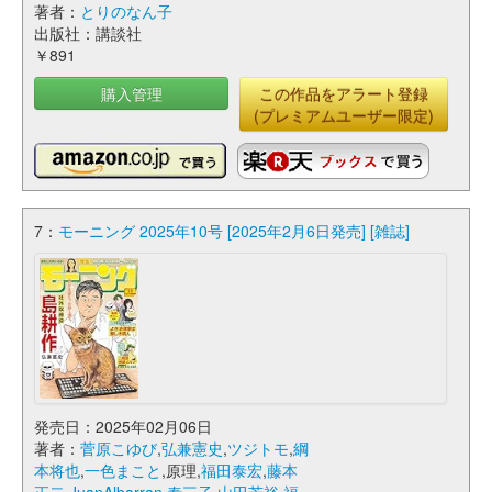
著者：
とりのなん子
出版社：講談社
￥891
購入管理
この作品をアラート登録
(プレミアムユーザー限定)
7：
モーニング 2025年10号 [2025年2月6日発売] [雑誌]
発売日：2025年02月06日
著者：
菅原こゆび
,
弘兼憲史
,
ツジトモ
,
綱
本将也
,
一色まこと
,原理,
福田泰宏
,
藤本