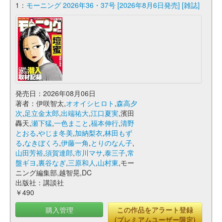
1：
モーニング 2026年36・37号 [2026年8月6日発売] [雑誌]
発売日：2026年08月06日
著者：伊咲智太,
オオイシヒロト
,
森高夕
次
,
足立金太郎
,
出端祐大
,
江口夏実
,濱田
轟天,
瀬下猛
,
一色まこと
,
福本伸行
,
清野
とおる
,
やじま冬美
,
加納梨衣
,
林田もず
る
,
なきぼくろ
,
伊藤一角
,
とりのなん子
,
山田芳裕
,
須賀達郎
,
市川マサ
,
泰三子
,
常
盤ギヨ
,
裏谷なぎ
,
三原和人
,
山村東
,モー
ニング編集部,越智晃,DC
出版社：講談社
￥490
購入管理
この作品をアラート登録
(プレミアムユーザー限定)