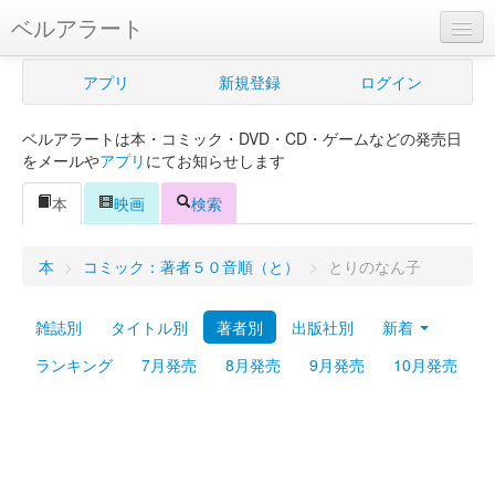
ベルアラート
ベルアラートとは
アプリ
新規登録
ログイン
ヘルプ
ベルアラートは本・コミック・DVD・CD・ゲームなどの発売日
新規登録
をメールや
アプリ
にてお知らせします
ログイン
本
映画
検索
Myカレンダー
本
>
コミック：著者５０音順（と）
>
とりのなん子
購入管理
雑誌別
タイトル別
著者別
出版社別
新着
Myシェルフ
ランキング
7月発売
8月発売
9月発売
10月発売
プレミアム