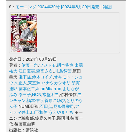
9：
モーニング 2024年39号 [2024年8月29日発売] [雑誌]
発売日：2024年08月29日
著者：
伊藤一角
,
ツジトモ
,
綱本将也
,
出端
祐大
,
江口夏実
,
森高夕次
,
川
,
鳥飼茜
,濱田
轟天,
瀬下猛
,
鈴木コイチ
,
オキモト・シュ
ウ
,
久正人
,
東直輝
,
ハナツカシオリ
,
須賀
達郎
,
藤本正二
,
JuanAlbarran
,
よしなが
ふみ
,
泰三子
,
NON
,
常盤ギヨ
,竹村優作,
ヨ
ンチャン
,
福本伸行
,
菅原こゆび
,
とりのな
ん子
,NUMBER8,
石田点
,
見ル野栄司
,
ア
ビディ井上
,
山下和美
,
うえやまとち
,モー
ニング編集部,鈴鹿久美子,那珂川,後藤一
信,後藤亜由夢
出版社：講談社