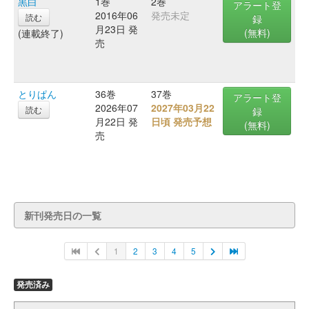
黒白
1巻
2巻
アラート登
2016年06
発売未定
読む
録
月23日 発
(無料)
(連載終了)
売
とりぱん
36巻
37巻
アラート登
2026年07
2027年03月22
読む
録
月22日 発
日頃 発売予想
(無料)
売
新刊発売日の一覧
1
2
3
4
5
発売済み