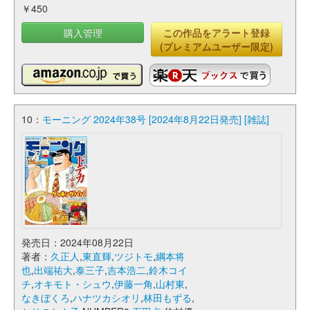
￥450
購入管理
この作品をアラート登録
(プレミアムユーザー限定)
10：
モーニング 2024年38号 [2024年8月22日発売] [雑誌]
発売日：2024年08月22日
著者：
久正人
,
東直輝
,
ツジトモ
,
綱本将
也
,
出端祐大
,
泰三子
,
吉本浩二
,
鈴木コイ
チ
,
オキモト・シュウ
,
伊藤一角
,
山村東
,
なきぼくろ
,
ハナツカシオリ
,
林田もずる
,