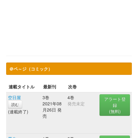
＠ペ～ジ（コミック）
連載タイトル
最新刊
次巻
空日屋
3巻
4巻
アラート登
2021年08
発売未定
読む
録
月26日 発
(無料)
(連載終了)
売