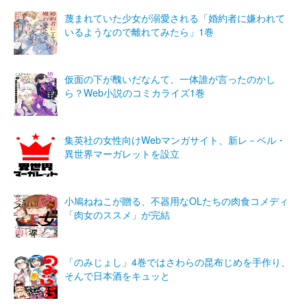
蔑まれていた少女が溺愛される「婚約者に嫌われて
いるようなので離れてみたら」1巻
仮面の下が醜いだなんて、一体誰が言ったのかし
ら？Web小説のコミカライズ1巻
集英社の女性向けWebマンガサイト、新レ－ベル・
異世界マーガレットを設立
小鳩ねねこが贈る、不器用なOLたちの肉食コメディ
「肉女のススメ」が完結
「のみじょし」4巻ではさわらの昆布じめを手作り、
そんで日本酒をキュッと