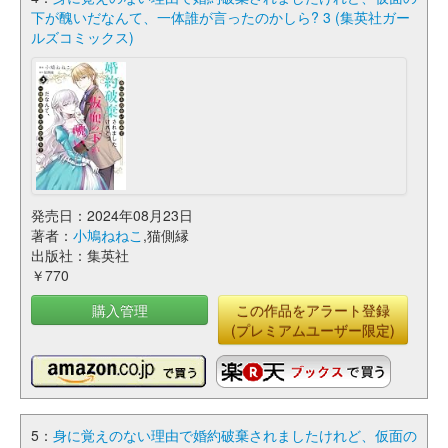
下が醜いだなんて、一体誰が言ったのかしら? 3 (集英社ガー
ルズコミックス)
発売日：2024年08月23日
著者：
小鳩ねねこ
,猫側縁
出版社：集英社
￥770
購入管理
この作品をアラート登録
(プレミアムユーザー限定)
5：
身に覚えのない理由で婚約破棄されましたけれど、仮面の