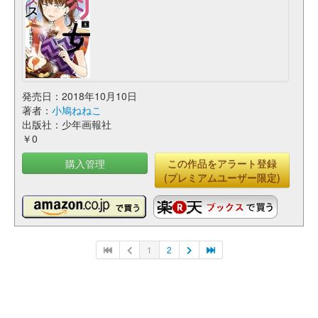
発売日：2018年10月10日
著者：
小鳩ねねこ
出版社：少年画報社
￥0
購入管理
この作品をアラート登録
(プレミアムユーザー限定)
1
2