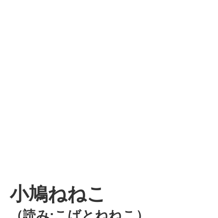
小鳩ねねこ
（読み:こばとねねこ）