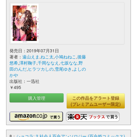
発売日：2019年07月31日
著者：
遠山えま
,
ねこ太
,
小鳩ねねこ
,
後藤
悠希
,
澤村鞠子
,
千岡ななえ
,
七坂なな
,
野
田のんだ
,
ヒラツカしの
,
雪尾ゆき
,
よしの
かや
出版社：一迅社
￥495
購入管理
この作品をアラート登録
(プレミアムユーザー限定)
8：
ショコラ: 2 社会人百合アンソロジー (百合姫コミックス)