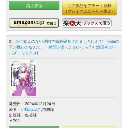
購入管理
この作品をアラート登録
(プレミアムユーザー限定)
2：
身に覚えのない理由で婚約破棄されましたけれど、仮面の
下が醜いだなんて、一体誰が言ったのかしら? 4 (集英社ガー
ルズコミックス)
発売日：2024年12月24日
著者：
小鳩ねねこ
,猫側縁
出版社：集英社
￥792