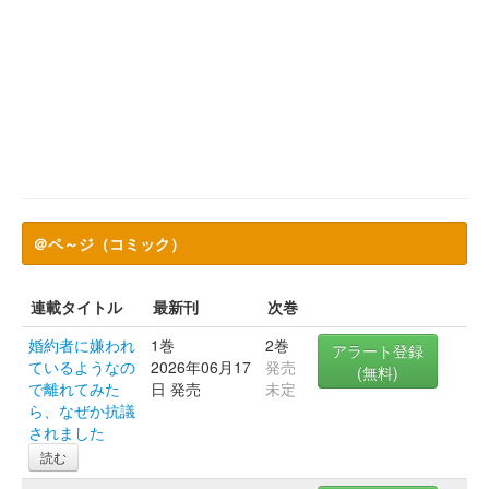
＠ペ～ジ（コミック）
連載タイトル
最新刊
次巻
婚約者に嫌われ
1巻
2巻
アラート登録
ているようなの
2026年06月17
発売
(無料)
で離れてみた
日 発売
未定
ら、なぜか抗議
されました
読む