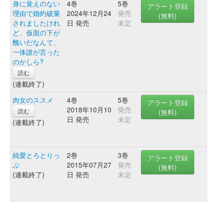
身に覚えのない
4巻
5巻
アラート登録
理由で婚約破棄
2024年12月24
発売
(無料)
されましたけれ
日 発売
未定
ど、仮面の下が
醜いだなんて、
一体誰が言った
のかしら?
読む
(連載終了)
肉女のススメ
4巻
5巻
アラート登録
2018年10月10
発売
読む
(無料)
日 発売
未定
(連載終了)
純愛とろとりっ
2巻
3巻
アラート登録
ぷ
2015年07月27
発売
(無料)
(連載終了)
日 発売
未定