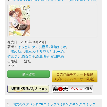
発売日：2019年04月26日
著者：
はっとりみつる
,
樫風
,
桐山はるか
,
小鳩ねねこ
,
郷本
,
シギサワカヤ
,
しーめ
,
竹宮ジン
,
原百合子
,
森島明子
,
安田剛助
出版社：一迅社
￥858
購入管理
この作品をアラート登録
(プレミアムユーザー限定)
9：
肉女のススメ(4): YKコミックス (ヤングキングコミック