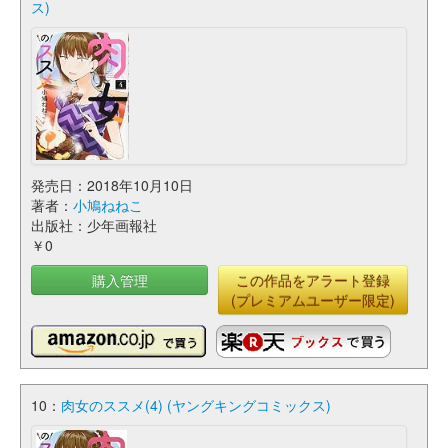
ス)
発売日：2018年10月10日
著者：
小鳩ねねこ
出版社：少年画報社
￥0
購入管理
この作品をアラート登録
(プレミアムユーザー限定)
10：
肉女のススメ(4) (ヤングキングコミックス)