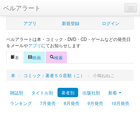
ベルアラート
ベルアラートとは
アプリ
新規登録
ログイン
ヘルプ
ベルアラートは本・コミック・DVD・CD・ゲームなどの発売日
新規登録
をメールや
アプリ
にてお知らせします
ログイン
本
映画
検索
Myカレンダー
本
>
コミック：著者５０音順（こ）
>
小鳩ねねこ
購入管理
雑誌別
タイトル別
著者別
出版社別
新着
Myシェルフ
ランキング
7月発売
8月発売
9月発売
10月発売
プレミアム