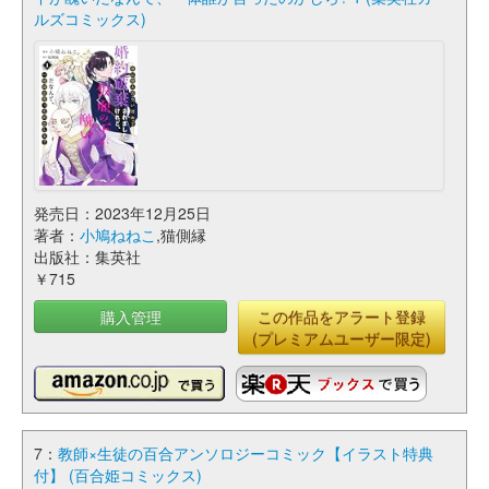
ルズコミックス)
発売日：2023年12月25日
著者：
小鳩ねねこ
,猫側縁
出版社：集英社
￥715
購入管理
この作品をアラート登録
(プレミアムユーザー限定)
7：
教師×生徒の百合アンソロジーコミック【イラスト特典
付】 (百合姫コミックス)