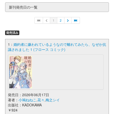
新刊発売日の一覧
1
2
発売済み
1：
婚約者に嫌われているようなので離れてみたら、なぜか抗
議されました 1 (フロース コミック)
発売日：2026年06月17日
著者：
小鳩ねねこ
,
花々
,
梅之シイ
出版社：KADOKAWA
￥924