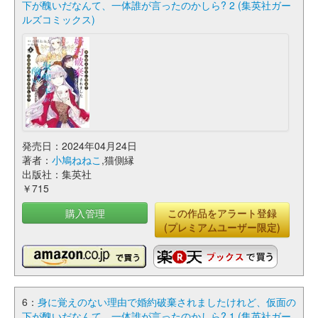
下が醜いだなんて、一体誰が言ったのかしら? 2 (集英社ガー
ルズコミックス)
発売日：2024年04月24日
著者：
小鳩ねねこ
,猫側縁
出版社：集英社
￥715
購入管理
この作品をアラート登録
(プレミアムユーザー限定)
6：
身に覚えのない理由で婚約破棄されましたけれど、仮面の
下が醜いだなんて、一体誰が言ったのかしら? 1 (集英社ガー