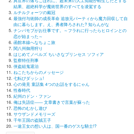
異世界の落ちこぼれに、超未来の人工知能が転生したとする
結果、超絶科学が魔術世界のすべてを凌駕する
ルチルクォーツの戴冠
最強付与術師の成長革命 追放元パーティから魔力回収して自
由に暮らします。え、勇者降ろされた? 知らんがな
ナンパモブがお仕事です。～フラれに行ったらヒロインとの
恋が始まった～
函館本線へなちょこ旅
関八州御用狩り
はじめてノベルズ ちいさなプリンセス ソフィア
監察特任刑事
侠盗組鬼退治
ねこたちからのメッセージ
七転びダッシュ!
心の発見 童話集 4つのお話をするにゃん
性春時代
紀州のドン・ファン
俺は失語症―― 文章書きで言葉が蘇った
恐怖のむかし遊び
サウザンドメモリーズ
千年王国の盗賊王子
一途王女の想い人は、国一番のゲスな騎士!?