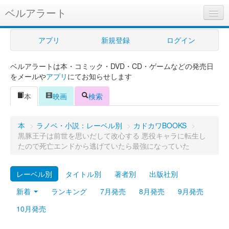
ベルアラート
ベルアラートとは
アプリ
新規登録
ログイン
ヘルプ
ベルアラートは本・コミック・DVD・CD・ゲームなどの発売日
新規登録
をメールや
アプリ
にてお知らせします
ログイン
本
映画
検索
Myカレンダー
本
>
ラノベ・小説：レーベル別
>
カドカワBOOKS
>
購入管理
黒豚王子は前世を思いだして改心する 悪役キャラに転生し
たので死亡エンドから逃げていたら最強になっていた
Myシェルフ
レーベル別
タイトル別
著者別
出版社別
プレミアム
新着
ランキング
7月発売
8月発売
9月発売
10月発売