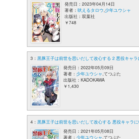
発売日：2023年04月14日
著者：
吠えるタロウ
,
少年ユウシャ
出版社：双葉社
￥748
3：
黒豚王子は前世を思いだして改心する 2 悪役キャラ
発売日：2022年05月09日
著者：
少年ユウシャ
,てつぶた
出版社：KADOKAWA
￥1,430
4：
黒豚王子は前世を思いだして改心する 悪役キャラに転
発売日：2021年05月08日
著者：
少年ユウシャ
,てつぶた