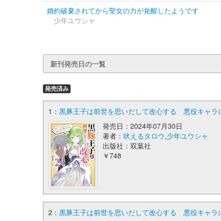
婚約破棄されてから聖女の力が覚醒したようです
少年ユウシャ
新刊発売日の一覧
発売済み
1：
黒豚王子は前世を思いだして改心する 悪役キャラに
発売日：2024年07月30日
著者：
吠えるタロウ
,
少年ユウシャ
出版社：双葉社
￥748
2：
黒豚王子は前世を思いだして改心する 悪役キャラに