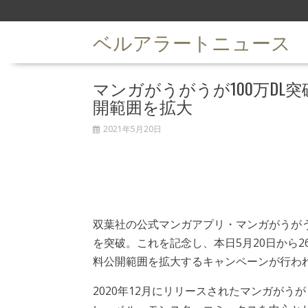
S
k
ベルアラートニュース
i
p
t
マンガがうがうが100万D
o
c
開範囲を拡大
o
n
2021年5月20日
t
e
n
t
双葉社の公式マンガアプリ・マンガがうがう
を突破。これを記念し、本日5月20日から2
料公開範囲を拡大するキャンペーンが行わ
2020年12月にリリースされたマンガがう