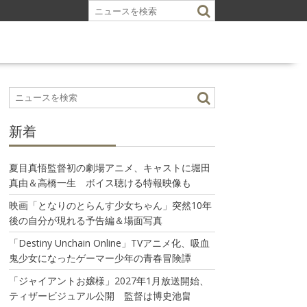
新着
夏目真悟監督初の劇場アニメ、キャストに堀田
真由＆高橋一生 ボイス聴ける特報映像も
映画「となりのとらんす少女ちゃん」突然10年
後の自分が現れる予告編＆場面写真
「Destiny Unchain Online」TVアニメ化、吸血
鬼少女になったゲーマー少年の青春冒険譚
「ジャイアントお嬢様」2027年1月放送開始、
ティザービジュアル公開 監督は博史池畠