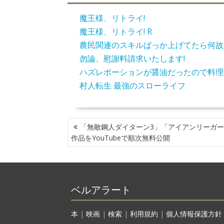
魔王様、リトライ!
魔王様、リトライ! R
農民関連のスキルばっか上げてたら何故
勿論、慰謝料請求いたします!
ハズレポーションが醤油だったので料理
村人転生 最強のスローライフ
投
「無敵鋼人ダイターン3」「アイアンリーガー
稿
作品をYouTubeで順次無料公開
ナ
ビ
ゲ
ー
ベルアラート
シ
ョ
ン
本
|
映画
|
検索
|
利用規約
|
個人情報保護方針