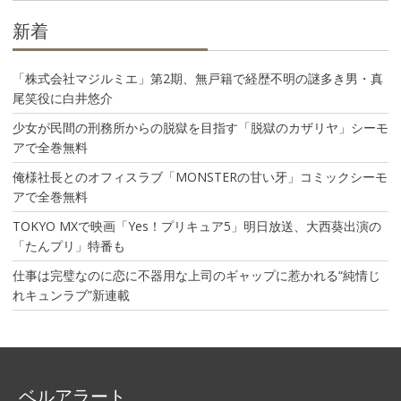
ン
新着
「株式会社マジルミエ」第2期、無戸籍で経歴不明の謎多き男・真
尾笑役に白井悠介
少女が民間の刑務所からの脱獄を目指す「脱獄のカザリヤ」シーモ
アで全巻無料
俺様社長とのオフィスラブ「MONSTERの甘い牙」コミックシーモ
アで全巻無料
TOKYO MXで映画「Yes！プリキュア5」明日放送、大西葵出演の
「たんプリ」特番も
仕事は完璧なのに恋に不器用な上司のギャップに惹かれる“純情じ
れキュンラブ”新連載
ベルアラート