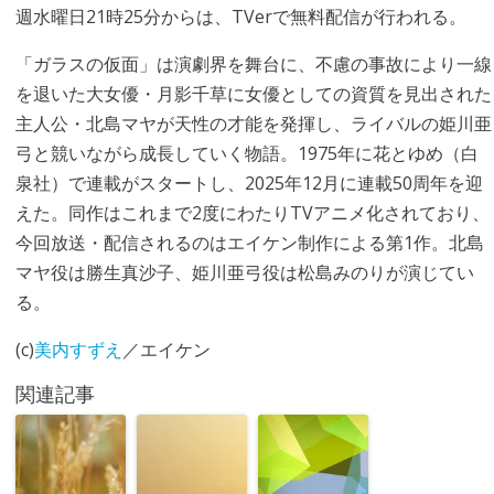
週水曜日21時25分からは、TVerで無料配信が行われる。
「ガラスの仮面」は演劇界を舞台に、不慮の事故により一線
を退いた大女優・月影千草に女優としての資質を見出された
主人公・北島マヤが天性の才能を発揮し、ライバルの姫川亜
弓と競いながら成長していく物語。1975年に花とゆめ（白
泉社）で連載がスタートし、2025年12月に連載50周年を迎
えた。同作はこれまで2度にわたりTVアニメ化されており、
今回放送・配信されるのはエイケン制作による第1作。北島
マヤ役は勝生真沙子、姫川亜弓役は松島みのりが演じてい
る。
(c)
美内すずえ
／エイケン
関連記事