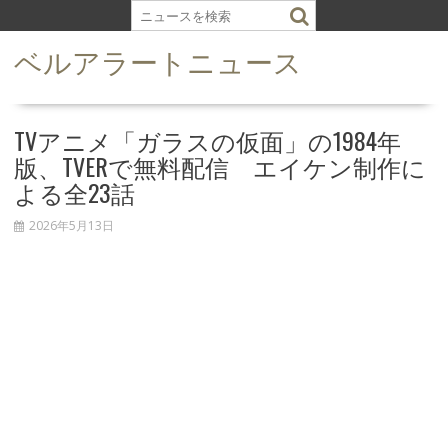
S
k
ベルアラートニュース
i
p
t
o
TVアニメ「ガラスの仮面」の1984年
c
版、TVERで無料配信 エイケン制作に
o
よる全23話
n
t
2026年5月13日
e
n
t