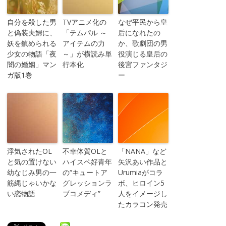
自分を殺した男
TVアニメ化の
なぜ平民から皇
と偽装夫婦に、
「テムパル ～
后になれたの
妖を鎮められる
アイテムの力
か、歌劇団の男
少女の物語「夜
～」が横読み単
役演じる皇后の
闇の婚姻」マン
行本化
後宮ファンタジ
ガ版1巻
ー
浮気されたOL
不幸体質OLと
「NANA」など
と気の置けない
ハイスペ好青年
矢沢あい作品と
幼なじみ男の一
の“キュートア
Urumiaがコラ
筋縄じゃいかな
グレッションラ
ボ、ヒロイン5
い恋物語
ブコメディ”
人をイメージし
たカラコン発売