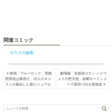
関連コミック
ガラスの仮面
投
映画「ブルーロック」馬狼
劇場版「名探偵コナン ハイウ
稿
照英役は東啓介、20人のキャ
ェイの堕天使」金曜ロードショ
ナ
ストが集結した新ビジュアル
ーで冒頭12分を初放送
ビ
ゲ
ー
シ
ョ