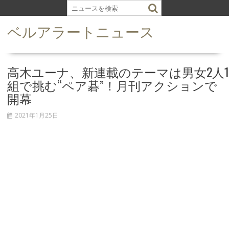
S
k
ベルアラートニュース
i
p
t
o
高木ユーナ、新連載のテーマは男女2人1
c
組で挑む“ペア碁”！月刊アクションで
o
開幕
n
t
2021年1月25日
e
n
t