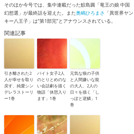
そのほか今号では、集中連載だった鮫島圓「竜王の娘 中国
幻想選」が最終話を迎えた。また
奥嶋ひろまさ
「異世界ヤン
キー八王子」は“第1部完”とアナウンスされている。
関連記事
引き離された2
バイト女子2人
元気な狼の子供
人が幸せを取り
のとりとめのな
と人間嫌いな龍
戻す、純愛シン
い会話劇を描く
の大人、2人の
デレラストーリ
物語「休憩入り
日々を描く「し
ー1巻
ます」1巻
っぽと逆鱗」1
巻