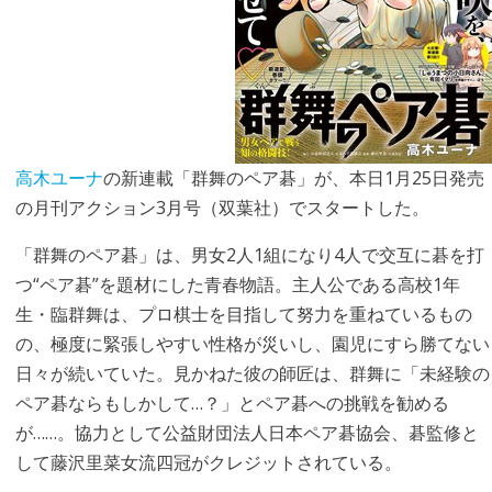
高木ユーナ
の新連載「群舞のペア碁」が、本日1月25日発売
の月刊アクション3月号（双葉社）でスタートした。
「群舞のペア碁」は、男女2人1組になり4人で交互に碁を打
つ“ペア碁”を題材にした青春物語。主人公である高校1年
生・臨群舞は、プロ棋士を目指して努力を重ねているもの
の、極度に緊張しやすい性格が災いし、園児にすら勝てない
日々が続いていた。見かねた彼の師匠は、群舞に「未経験の
ペア碁ならもしかして…？」とペア碁への挑戦を勧める
が……。協力として公益財団法人日本ペア碁協会、碁監修と
して藤沢里菜女流四冠がクレジットされている。