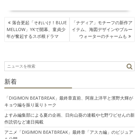
投
落合更起「それいけ！BLUE
「ナディア」モチーフの新作ア
稿
MELLOW」YKで開幕、童貞少
イテム、海図デザインやブルー
ナ
年が奮起するスポ根ドラマ
ウォーターのチャームも
ビ
ゲ
ー
シ
ョ
ン
新着
「DIGIMON BEATBREAK」最終章直前、阿座上洋平と濱野大輝が
キョウ編を振り返りトーク
よすみ編集部による夏の企画、日向山葵の連載や七野ワビせんの新
作読切など連日掲載
アニメ「DIGIMON BEATBREAK」最終章「アスカ編」のビジュア
ル公開