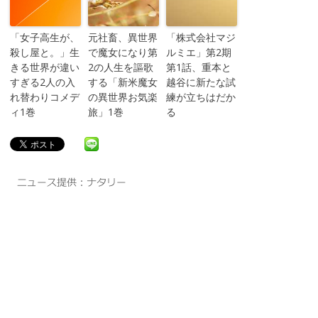
「女子高生が、
元社畜、異世界
「株式会社マジ
殺し屋と。」生
で魔女になり第
ルミエ」第2期
きる世界が違い
2の人生を謳歌
第1話、重本と
すぎる2人の入
する「新米魔女
越谷に新たな試
れ替わりコメデ
の異世界お気楽
練が立ちはだか
ィ1巻
旅」1巻
る