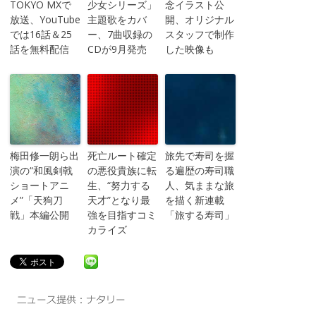
TOKYO MXで
少女シリーズ」
念イラスト公
放送、YouTube
主題歌をカバ
開、オリジナル
では16話＆25
ー、7曲収録の
スタッフで制作
話を無料配信
CDが9月発売
した映像も
梅田修一朗ら出
死亡ルート確定
旅先で寿司を握
演の“和風剣戟
の悪役貴族に転
る遍歴の寿司職
ショートアニ
生、“努力する
人、気ままな旅
メ”「天狗刀
天才”となり最
を描く新連載
戦」本編公開
強を目指すコミ
「旅する寿司」
カライズ