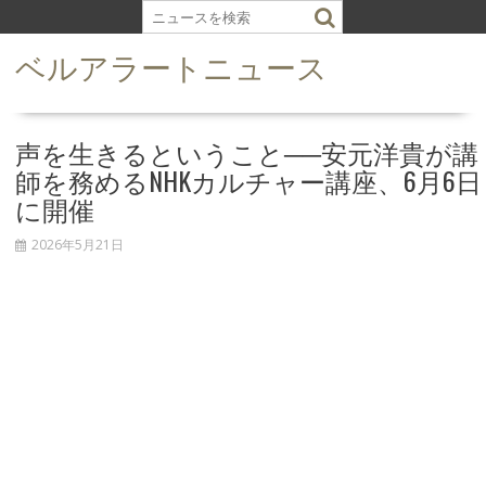
S
k
ベルアラートニュース
i
p
t
o
声を生きるということ──安元洋貴が講
c
師を務めるNHKカルチャー講座、6月6日
o
に開催
n
t
2026年5月21日
e
n
t