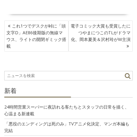
投
これ1つでデスクが峠に「頭
電子コミック大賞も受賞したに
稿
文字D」AE86後期版の無線マ
つやまにつこのTLがドラマ
ナ
ウス、ライトの開閉ギミック搭
化、岡本夏美＆沢村玲がW主演
ビ
載
ゲ
ー
シ
ョ
ン
新着
24時間営業スーパーに夜訪れる客たちとスタッフの日常を描く、
心温まる新連載
「悪役のエンディングは死のみ」TVアニメ化決定、マンガ本編も
完結