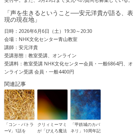
受付中。また、5月29日まで安元への質問も募集している。
「声を生きるということ──安元洋貴が語る、表
現の現在地」
日時：2026年6月6日（土）19:30～20:30
会場：NHK文化センター青山教室
講師：安元洋貴
受講形態：教室受講、オンライン
受講料：教室受講 NHK文化センター会員・一般6864円、オ
ンライン受講 会員・一般4400円
関連記事
「コン・バトラ
クリィミーマミ
「甲鉄城のカバ
ーV」1話を
が「ぴえろ魔法
ネリ」10周年記