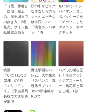
「（元）勇者と
頭の中がピンク
ちいかわ×スッ
（次期）魔王
な少女たちのち
パイマン、コラ
の、魔王城まで
ょっとエッチな
ボパッケージを
の歩き方」2巻
修道院4コマ
モチーフにした
発売、サイン色
「桃色カンパネ
マスコットやマ
紙抽選企画も
ラ」1巻
グネット
映画
魔法学園のハー
バグった噺を正
「GROTESQQ
レム、大学生の
せ！落語ファン
QUE」の1作
サスペンス、異
タジアストーリ
「エリィアン
種族ラブコメ
ー「無花果と落
ズ」に宇宙局局
3作の新連載が
とし噺」1巻
長役で大塚明夫
REXで
が出演