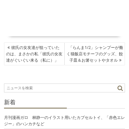
投
彼氏の女友達が狙っていた
「らんま1/2」シャンプーが働
稿
のは、まさかの私「彼氏の女友
く猫飯店モチーフのグッズ、餃
ナ
達がぐいぐい来る（私に）」
子皿＆お箸セットやタオル
ビ
ゲ
ー
シ
ョ
ン
新着
月刊漫画ガロ 林静一のイラスト用いたカプセルトイ、「赤色エレ
ジー」のハンカチなど