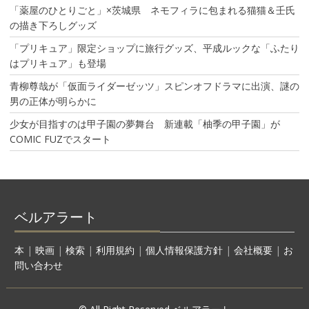
「薬屋のひとりごと」×茨城県 ネモフィラに包まれる猫猫＆壬氏
の描き下ろしグッズ
「プリキュア」限定ショップに旅行グッズ、平成ルックな「ふたり
はプリキュア」も登場
青柳尊哉が「仮面ライダーゼッツ」スピンオフドラマに出演、謎の
男の正体が明らかに
少女が目指すのは甲子園の夢舞台 新連載「柚季の甲子園」が
COMIC FUZでスタート
ベルアラート
本
|
映画
|
検索
|
利用規約
|
個人情報保護方針
|
会社概要
|
お
問い合わせ