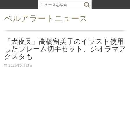
S
k
ベルアラートニュース
i
p
t
o
「犬夜叉」高橋留美子のイラスト使用
c
したフレーム切手セット、ジオラマア
o
クスタも
n
t
2026年5月21日
e
n
t